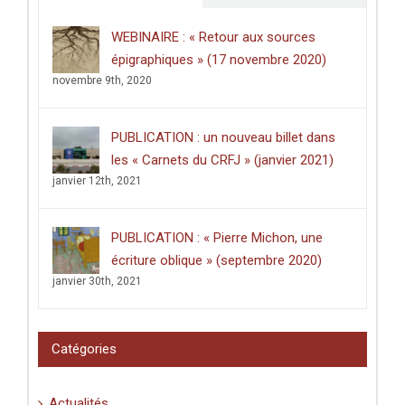
de
Poitiers
WEBINAIRE : « Retour aux sources
décerné
épigraphiques » (17 novembre 2020)
à
Clément
novembre 9th, 2020
Dussart,
pour
sa
PUBLICATION : un nouveau billet dans
thèse
intitulée
les « Carnets du CRFJ » (janvier 2021)
:
janvier 12th, 2021
«
Écrire
dans
les
PUBLICATION : « Pierre Michon, une
lieux
saints
écriture oblique » (septembre 2020)
:
janvier 30th, 2021
graffiti
latins
et
pèlerinage
Catégories
en
Palestine
(XIe-
Actualités
XVIe