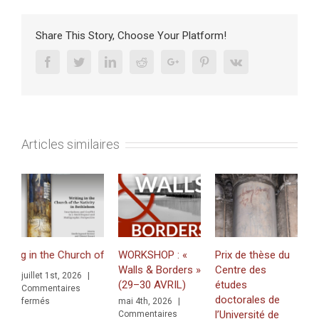
Share This Story, Choose Your Platform!
Facebook
Twitter
Linkedin
Reddit
Google+
Pinterest
Vk
Articles similaires
 in the Church of the Nativity in Bethlehem. Inscriptions and Graffiti
WORKSHOP : «
Prix de thèse du
J
Walls & Borders »
Centre des
«
juillet 1st, 2026
|
(29–30 AVRIL)
études
Z
Commentaires
doctorales de
f
sur
fermés
mai 4th, 2026
|
ti in a Multilingual and Multigraphic Perspective
l’Université de
K
Commentaires