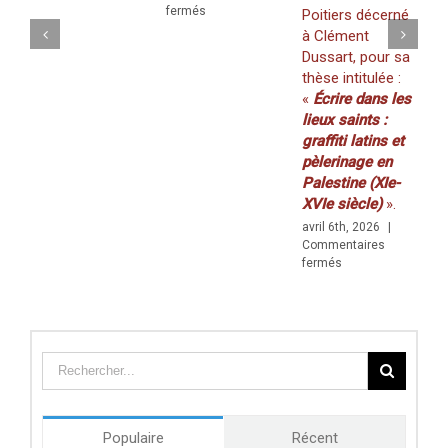
sur
fermés
Poitiers décerné
(
WORKSHOP
à Clément
2
:
Dussart, pour sa
m
«
thèse intitulée :
C
Walls
f
«
Écrire dans les
&
Borders
lieux saints :
»
graffiti latins et
(29–
pèlerinage en
30
Palestine (XIe-
AVRIL)
XVIe siècle)
».
avril 6th, 2026
|
Commentaires
sur
fermés
Prix
de
thèse
du
Centre
des
études
doctorales
de
Populaire
Récent
l’Université