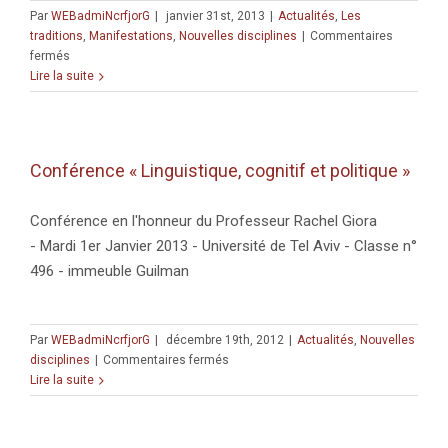
Par
WEBadmiNcrfjorG
|
janvier 31st, 2013
|
Actualités
,
Les
traditions
,
Manifestations
,
Nouvelles disciplines
|
Commentaires
sur
fermés
Colloque
Lire la suite
« Music
and
brains:
The
Conférence « Linguistique, cognitif et politique »
Surprising
Link »
Conférence en l'honneur du Professeur Rachel Giora
- Mardi 1er Janvier 2013 - Université de Tel Aviv - Classe n°
496 - immeuble Guilman
Par
WEBadmiNcrfjorG
|
décembre 19th, 2012
|
Actualités
,
Nouvelles
sur
disciplines
|
Commentaires fermés
Conférence
Lire la suite
« Linguistique,
cognitif
et