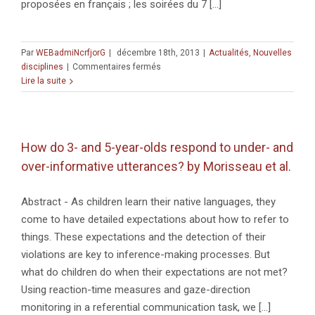
proposées en français ; les soirées du 7 [...]
Par
WEBadmiNcrfjorG
|
décembre 18th, 2013
|
Actualités
,
Nouvelles
sur
disciplines
|
Commentaires fermés
Séminaire
Lire la suite
du
Collège
doctoral
Paris
How do 3- and 5-year-olds respond to under- and
–
over-informative utterances? by Morisseau et al.
Jérusalem
Abstract - As children learn their native languages, they
come to have detailed expectations about how to refer to
things. These expectations and the detection of their
violations are key to inference-making processes. But
what do children do when their expectations are not met?
Using reaction-time measures and gaze-direction
monitoring in a referential communication task, we [...]