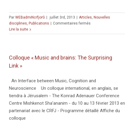
Par
WEBadmiNcrfjorG
|
juillet 3rd, 2013
|
Articles
,
Nouvelles
sur
disciplines
,
Publications
|
Commentaires fermés
How
Lire la suite
do
3-
and
5-
Colloque « Music and brains: The Surprising
year-
Link »
olds
respond
to
An Interface between Music, Cognition and
under-
Neuroscience Un colloque international, en anglais, se
and
over-
tiendra à Jérusalem - The Konrad Adenauer Conference
informative
Centre Mishkenot Sha’ananim - du 10 au 13 février 2013 en
utterances?
partenariat avec le CRFJ - Programme détaillé Affiche du
by
colloque
Morisseau
et
al.