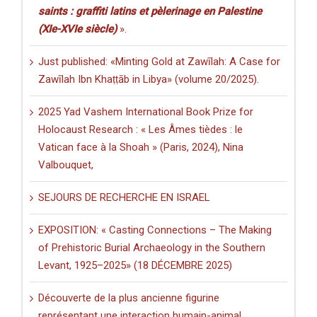
saints : graffiti latins et pèlerinage en Palestine
(XIe-XVIe siècle)
».
Just published: «Minting Gold at Zawīlah: A Case for
Zawīlah Ibn Khaṭṭāb in Libya» (volume 20/2025).
2025 Yad Vashem International Book Prize for
Holocaust Research : « Les Âmes tièdes : le
Vatican face à la Shoah » (Paris, 2024), Nina
Valbouquet,
SEJOURS DE RECHERCHE EN ISRAEL
EXPOSITION: « Casting Connections – The Making
of Prehistoric Burial Archaeology in the Southern
Levant, 1925–2025» (18 DÉCEMBRE 2025)
Découverte de la plus ancienne figurine
représentant une interaction humain-animal