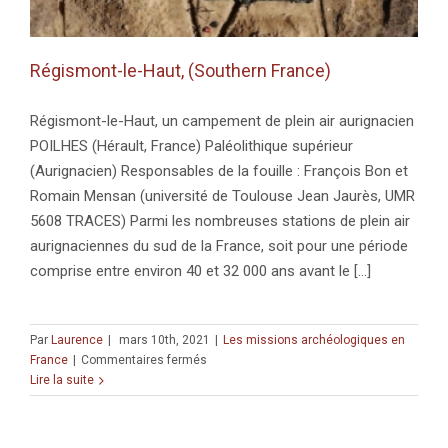
Régismont-le-Haut, (Southern France)
Régismont-le-Haut, un campement de plein air aurignacien
POILHES (Hérault, France) Paléolithique supérieur
(Aurignacien) Responsables de la fouille : François Bon et
Romain Mensan (université de Toulouse Jean Jaurès, UMR
5608 TRACES) Parmi les nombreuses stations de plein air
aurignaciennes du sud de la France, soit pour une période
comprise entre environ 40 et 32 000 ans avant le [...]
Par
Laurence
|
mars 10th, 2021
|
Les missions archéologiques en
sur
France
|
Commentaires fermés
Régismont-
Lire la suite
le-
Haut,
(Southern