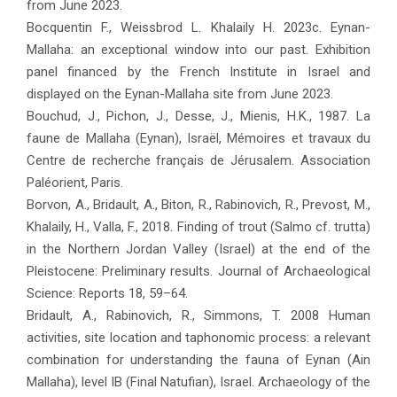
from June 2023.
Bocquentin F., Weissbrod L. Khalaily H. 2023c. Eynan-
Mallaha: an exceptional window into our past. Exhibition
panel financed by the French Institute in Israel and
displayed on the Eynan-Mallaha site from June 2023.
Bouchud, J., Pichon, J., Desse, J., Mienis, H.K., 1987. La
faune de Mallaha (Eynan), Israël, Mémoires et travaux du
Centre de recherche français de Jérusalem. Association
Paléorient, Paris.
Borvon, A., Bridault, A., Biton, R., Rabinovich, R., Prevost, M.,
Khalaily, H., Valla, F., 2018. Finding of trout (Salmo cf. trutta)
in the Northern Jordan Valley (Israel) at the end of the
Pleistocene: Preliminary results. Journal of Archaeological
Science: Reports 18, 59–64.
Bridault, A., Rabinovich, R., Simmons, T. 2008 Human
activities, site location and taphonomic process: a relevant
combination for understanding the fauna of Eynan (Ain
Mallaha), level IB (Final Natufian), Israel. Archaeology of the