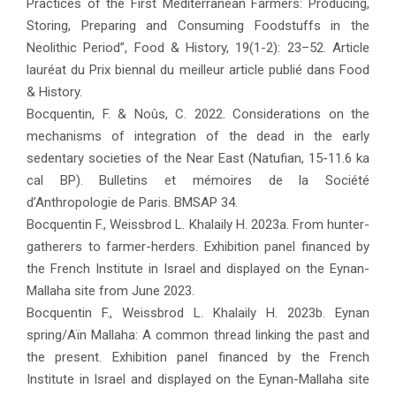
Practices of the First Mediterranean Farmers: Producing,
Storing, Preparing and Consuming Foodstuffs in the
Neolithic Period”, Food & History, 19(1-2): 23–52. Article
lauréat du Prix biennal du meilleur article publié dans Food
& History.
Bocquentin, F. & Noûs, C. 2022. Considerations on the
mechanisms of integration of the dead in the early
sedentary societies of the Near East (Natufian, 15-11.6 ka
cal BP). Bulletins et mémoires de la Société
d’Anthropologie de Paris. BMSAP 34.
Bocquentin F., Weissbrod L. Khalaily H. 2023a. From hunter-
gatherers to farmer-herders. Exhibition panel financed by
the French Institute in Israel and displayed on the Eynan-
Mallaha site from June 2023.
Bocquentin F., Weissbrod L. Khalaily H. 2023b. Eynan
spring/Aïn Mallaha: A common thread linking the past and
the present. Exhibition panel financed by the French
Institute in Israel and displayed on the Eynan-Mallaha site