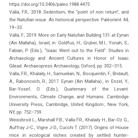
https://doi.org/10.3406/paleo.1988.4475
Valla, F.R., 2018. Sedentism, the “point of non return”, and
the Natufian issue. An historical perspective. Paléorient 44,
19–33.
Valla, F., 2019. More on Early Natufian Building 131 at Eynan
(Ain Mallaha), Israel, in: Goldfus, H., Gruber, M.I., Yonah, S.,
Fabian, P. (Eds.), “Isaac Went out to the Field”: Studies in
Archaeology and Ancient Cultures in Honor of Isaac
Gilead. Archaeopress Archaeology, Oxford, pp. 302–315.
Valla, F.R., Khalaily, H., Samuelian, N., Bocquentin, F., Bridault,
A., Rabonovich, R., 2017. Eynan (Ain Mallaha)., in: Enzel, Y.,
Bar-Yosef, O. (Eds.), Quaternary of the Levant:
Environments, Climate Change, and Humans. Cambridge
University Press, Cambridge, United Kingdom ; New York,
NY, pp. 752–759.
Weissbrod L., Marshall F.B., Valla F.R., Khalaily H., Bar-Oz G.,
Auffray J-C., Vigne J-D., Cucchi T. (2017). Origins of House
mice in ecological niches created by settled hunter-