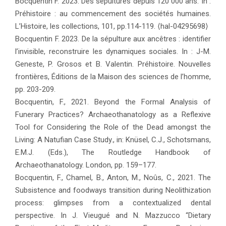
Bocquentin F. 2023. Des sépultures depuis 120 000 ans. In :
Préhistoire : au commencement des sociétés humaines.
L’Histoire, les collections, 101, pp.114-119. ⟨hal-04295698⟩
Bocquentin F. 2023. De la sépulture aux ancêtres : identifier
l’invisible, reconstruire les dynamiques sociales. In : J-M.
Geneste, P. Grosos et B. Valentin. Préhistoire. Nouvelles
frontières, Éditions de la Maison des sciences de l’homme,
pp. 203-209.
Bocquentin, F., 2021. Beyond the Formal Analysis of
Funerary Practices? Archaeothanatology as a Reflexive
Tool for Considering the Role of the Dead amongst the
Living: A Natufian Case Study., in: Knüsel, C.J., Schotsmans,
E.M.J. (Eds.), The Routledge Handbook of
Archaeothanatology. London, pp. 159–177.
Bocquentin, F., Chamel, B., Anton, M., Noûs, C., 2021. The
Subsistence and foodways transition during Neolithization
process: glimpses from a contextualized dental
perspective. In J. Vieugué and N. Mazzucco “Dietary