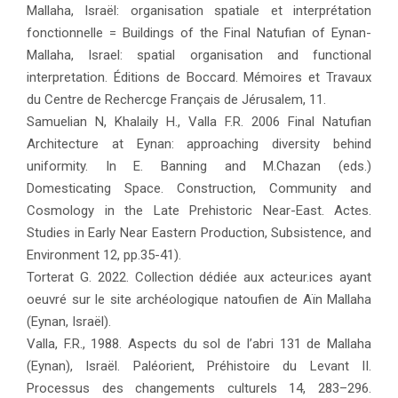
Mallaha, Israël: organisation spatiale et interprétation
fonctionnelle = Buildings of the Final Natufian of Eynan-
Mallaha, Israel: spatial organisation and functional
interpretation. Éditions de Boccard. Mémoires et Travaux
du Centre de Rechercge Français de Jérusalem, 11.
Samuelian N, Khalaily H., Valla F.R. 2006 Final Natufian
Architecture at Eynan: approaching diversity behind
uniformity. In E. Banning and M.Chazan (eds.)
Domesticating Space. Construction, Community and
Cosmology in the Late Prehistoric Near-East. Actes.
Studies in Early Near Eastern Production, Subsistence, and
Environment 12, pp.35-41).
Torterat G. 2022. Collection dédiée aux acteur.ices ayant
oeuvré sur le site archéologique natoufien de Aïn Mallaha
(Eynan, Israël).
Valla, F.R., 1988. Aspects du sol de l’abri 131 de Mallaha
(Eynan), Israël. Paléorient, Préhistoire du Levant II.
Processus des changements culturels 14, 283–296.