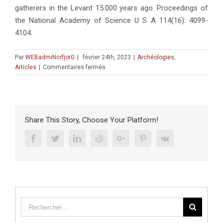
gatherers in the Levant 15.000 years ago. Proceedings of
the National Academy of Science U S A 114(16): 4099-
4104.
Par
WEBadmiNcrfjorG
|
février 24th, 2023
|
Archéologies
,
sur
Articles
|
Commentaires fermés
Eynan
Mallaha
Share This Story, Choose Your Platform!
Facebook
Twitter
Linkedin
Reddit
Google+
Pinterest
Vk