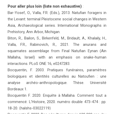
Pour aller plus loin (liste non exhaustive)
:
Bar-Yosef, O., Valla, F.R. (Eds.), 2013. Natufian foragers in
the Levant: terminal Pleistocene social changes in Western
Asia, Archaeological series. International Monographs in
Prehistory, Ann Arbor, Michigan.
Biton, R., Bailon, S., Birkenfeld, M., Bridault, A., Khalaily, H.,
Valla, F.R., Rabinovich, R., 2021. The anurans and
squamates assemblage from Final Natufian Eynan (Ain
Mallaha, Israel) with an emphasis on snake-human
interactions. PLoS ONE 16, e0247283.
Bocquentin, F. 2003. Pratiques funéraires, paramètres
biologiques et identités culturelles au Natoufien : une
analyse archéo-anthropologique. Thèse. Université
Bordeaux 1.
Bocquentin F. 2020. Enquête à Mallaha. Comment tout a
commencé. L’Histoire, 2020. numéro double 473-474 : pp.
18-20. ⟨halshs-03022119⟩