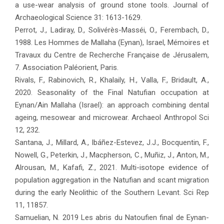
a use-wear analysis of ground stone tools. Journal of
Archaeological Science 31: 1613-1629.
Perrot, J., Ladiray, D., Solivérès-Masséi, O., Ferembach, D.,
1988. Les Hommes de Mallaha (Eynan), Israel, Mémoires et
Travaux du Centre de Recherche Française de Jérusalem,
7. Association Paléorient, Paris.
Rivals, F., Rabinovich, R., Khalaily, H., Valla, F., Bridault, A.,
2020. Seasonality of the Final Natufian occupation at
Eynan/Ain Mallaha (Israel): an approach combining dental
ageing, mesowear and microwear. Archaeol Anthropol Sci
12, 232.
Santana, J., Millard, A., Ibáñez-Estevez, J.J., Bocquentin, F.,
Nowell, G., Peterkin, J., Macpherson, C., Muñiz, J., Anton, M.,
Alrousan, M., Kafafi, Z., 2021. Multi-isotope evidence of
population aggregation in the Natufian and scant migration
during the early Neolithic of the Southern Levant. Sci Rep
11, 11857.
Samuelian, N. 2019 Les abris du Natoufien final de Eynan-