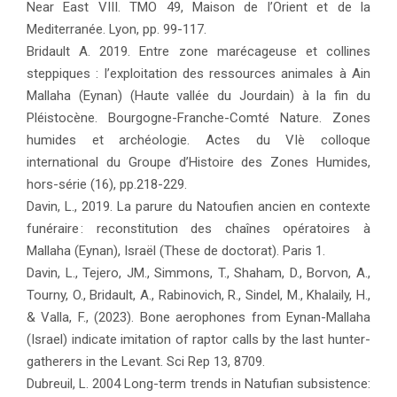
Near East VIII. TMO 49, Maison de l’Orient et de la
Mediterranée. Lyon, pp. 99-117.
Bridault A. 2019. Entre zone marécageuse et collines
steppiques : l’exploitation des ressources animales à Ain
Mallaha (Eynan) (Haute vallée du Jourdain) à la fin du
Pléistocène. Bourgogne-Franche-Comté Nature. Zones
humides et archéologie. Actes du VIè colloque
international du Groupe d’Histoire des Zones Humides,
hors-série (16), pp.218-229.
Davin, L., 2019. La parure du Natoufien ancien en contexte
funéraire : reconstitution des chaînes opératoires à
Mallaha (Eynan), Israël (These de doctorat). Paris 1.
Davin, L., Tejero, JM., Simmons, T., Shaham, D., Borvon, A.,
Tourny, O., Bridault, A., Rabinovich, R., Sindel, M., Khalaily, H.,
& Valla, F., (2023). Bone aerophones from Eynan-Mallaha
(Israel) indicate imitation of raptor calls by the last hunter-
gatherers in the Levant. Sci Rep 13, 8709.
Dubreuil, L. 2004 Long-term trends in Natufian subsistence: