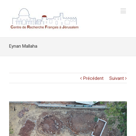
Eynan Mallaha
Précédent
Suivant
Voir
l'image
agrandie