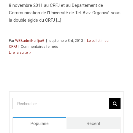
« Arab
8 novembre 2011 au CRFJ et au Département de
Spring »
States.
Communication de l’Université de Tel-Aviv. Organisé sous
Beyond
la double égide du CRFJ [...]
the
Status
Quo?
Par
WEBadmiNcrfjorG
|
septembre 3rd, 2013
|
Le bulletin du
sur
CRFJ
|
Commentaires fermés
Numéro
Lire la suite
23,
année
2012
« The
Dynamics
of
Images
in
the
Israeli-
Palestinian
Populaire
Récent
Conflict »