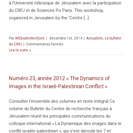
à l'Université hébraïque de Jérusalem avec la participation
du CRFJ et de Sciences Po Paris. This workshop,
organized in Jerusalem by the ‘Centre [...]
Par
WEBadmiNcrfjorG
|
décembre 1st, 2014
|
Actualités
,
Le bulletin
sur
du CRFJ
|
Commentaires fermés
Le
Lire la suite
Bulletin
du
CRFJ,
n°25,
Numéro 23, année 2012 « The Dynamics of
est
Images in the Israeli-Palestinian Conflict »
en
ligne
:
Consulter l'ensemble des volumes en texte intégral Ce
The
volume du Bulletin du Centre de recherche français à
EU,
Israel
Jérusalem réunit les principales communications du
and
colloque international « La Dynamique des images dans le
the
conflit israélo-palestinien », qui s’est déroulé les 7 et