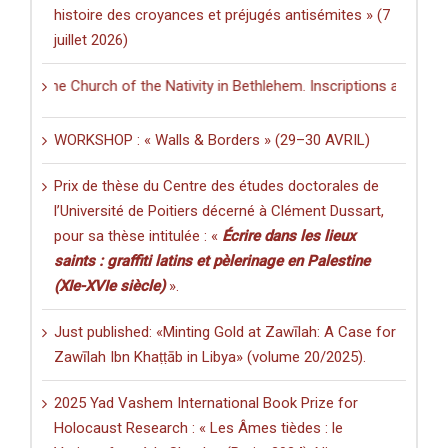
histoire des croyances et préjugés antisémites » (7
juillet 2026)
in the Church of the Nativity in Bethlehem. Inscriptions and Graffiti 
WORKSHOP : « Walls & Borders » (29–30 AVRIL)
Prix de thèse du Centre des études doctorales de
l’Université de Poitiers décerné à Clément Dussart,
pour sa thèse intitulée : «
Écrire dans les lieux
saints : graffiti latins et pèlerinage en Palestine
(XIe-XVIe siècle)
».
Just published: «Minting Gold at Zawīlah: A Case for
Zawīlah Ibn Khaṭṭāb in Libya» (volume 20/2025).
2025 Yad Vashem International Book Prize for
Holocaust Research : « Les Âmes tièdes : le