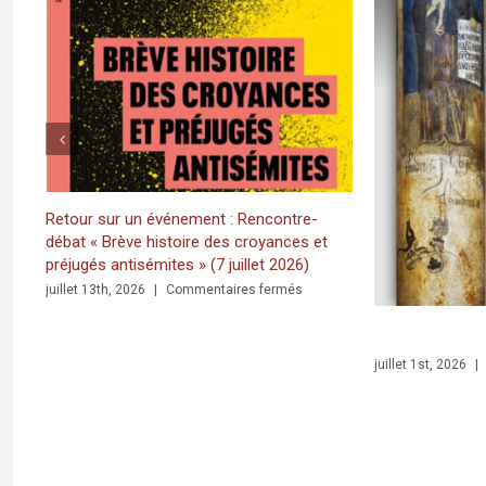
WORKSHOP
AVRIL)
mai 4th, 20
ntre-
ces et
026)
sur
més
Retour
sur
JUST RELEA
un
sur
juillet 1st, 2026
|
Commentaires fermés
événement
y in Bethlehem. Inscriptions and Graffiti in a Multilingual and Multigraphic Persp
:
Rencontre-
débat
«
Brève
histoire