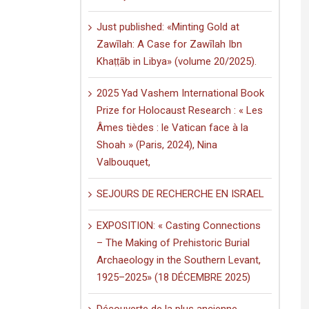
Ibn
Poitiers
Khaṭṭāb
décerné
in
Just published: «Minting Gold at
à
Libya»
Zawīlah: A Case for Zawīlah Ibn
Clément
(volume
Dussart,
Khaṭṭāb in Libya» (volume 20/2025).
20/2025).
pour
sa
2025 Yad Vashem International Book
thèse
intitulée
Prize for Holocaust Research : « Les
:
Âmes tièdes : le Vatican face à la
«
Écrire
Shoah » (Paris, 2024), Nina
dans
les
Valbouquet,
lieux
saints
SEJOURS DE RECHERCHE EN ISRAEL
:
graffiti
latins
EXPOSITION: « Casting Connections
et
– The Making of Prehistoric Burial
pèlerinage
en
Archaeology in the Southern Levant,
Palestine
1925–2025» (18 DÉCEMBRE 2025)
(XIe-
XVIe
siècle)