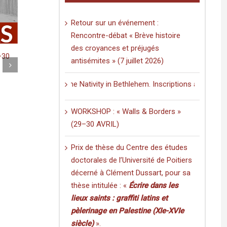
Retour sur un événement :
Rencontre-débat « Brève histoire
des croyances et préjugés
des
antisémites » (7 juillet 2026)
tiers
r sa thèse
hurch of the Nativity in Bethlehem. Inscriptions and Graffiti in a Mul
 saints :
Just published: «Minting Gold at Zawīlah: A
Palestine
Case for Zawīlah Ibn Khaṭṭāb in Libya»
WORKSHOP : « Walls & Borders »
(volume 20/2025).
(29–30 AVRIL)
sur
és
sur
mars 19th, 2026
|
Commentaires fermés
Prix
Just
de
published:
Prix de thèse du Centre des études
thèse
«Minting
and Graffiti in a Multilingual and Multigraphic Perspective
doctorales de l’Université de Poitiers
du
Gold
Centre
décerné à Clément Dussart, pour sa
at
des
Zawīlah:
thèse intitulée : «
Écrire dans les
études
A
doctorales
lieux saints : graffiti latins et
Case
de
for
pèlerinage en Palestine (XIe-XVIe
l’Université
Zawīlah
siècle)
».
de