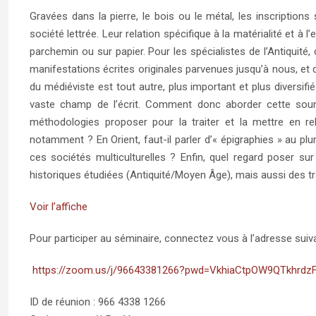
Gravées dans la pierre, le bois ou le métal, les inscriptio
société lettrée. Leur relation spécifique à la matérialité et à
parchemin ou sur papier. Pour les spécialistes de l’Antiquité,
manifestations écrites originales parvenues jusqu’à nous, et q
du médiéviste est tout autre, plus important et plus diversifi
vaste champ de l’écrit. Comment donc aborder cette sour
méthodologies proposer pour la traiter et la mettre en re
notamment ? En Orient, faut-il parler d’« épigraphies » au plu
ces sociétés multiculturelles ? Enfin, quel regard poser su
historiques étudiées (Antiquité/Moyen Âge), mais aussi des t
Voir l’affiche
Pour participer au séminaire, connectez vous à l’adresse suiva
https://zoom.us/j/96643381266?pwd=VkhiaCtpOW9QTkhrd
ID de réunion : 966 4338 1266