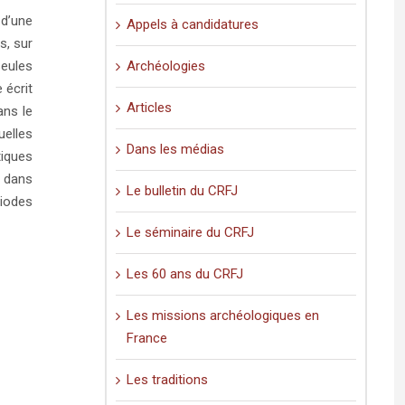
 d’une
Appels à candidatures
s, sur
Archéologies
seules
 écrit
Articles
ans le
elles
Dans les médias
tiques
s dans
Le bulletin du CRFJ
riodes
Le séminaire du CRFJ
Les 60 ans du CRFJ
Les missions archéologiques en
France
Les traditions