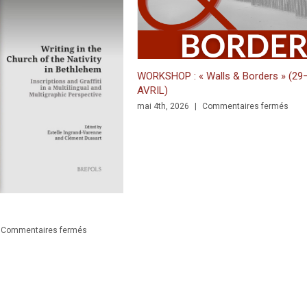
 : « Walls & Borders » (29–30
Prix de thèse du Centre des étu
doctorales de l’Université de Poi
sur
26
|
Commentaires fermés
décerné à Clément Dussart, pou
JUST RELEASED: Writing in the C
WORKSHOP
intitulée : «
Écrire dans les lieux
:
graffiti latins et pèlerinage en 
«
(XIe-XVIe siècle)
».
Walls
avril 6th, 2026
|
Commentaires ferm
&
Borders
»
(29–
SED: Writing in the Church of the Nativity in Bethlehem. Inscriptions 
30
AVRIL)
ective