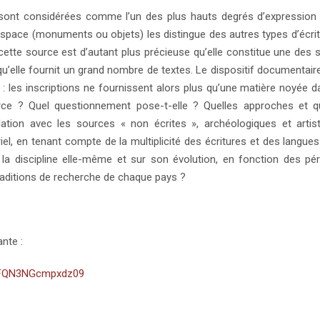
ns sont considérées comme l’un des plus hauts degrés d’expression
 l’espace (monuments ou objets) les distingue des autres types d’écrit
 cette source est d’autant plus précieuse qu’elle constitue une des 
u’elle fournit un grand nombre de textes. Le dispositif documentaire
é : les inscriptions ne fournissent alors plus qu’une matière noyée d
ce ? Quel questionnement pose-t-elle ? Quelles approches et qu
lation avec les sources « non écrites », archéologiques et artis
riel, en tenant compte de la multiplicité des écritures et des langue
r la discipline elle-même et sur son évolution, en fonction des pé
raditions de recherche de chaque pays ?
nte :
zFQN3NGcmpxdz09