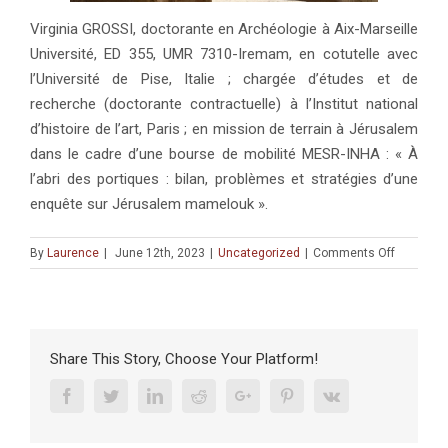
Virginia GROSSI, doctorante en Archéologie à Aix-Marseille
Université, ED 355, UMR 7310-Iremam, en cotutelle avec
l’Université de Pise, Italie ; chargée d’études et de
recherche (doctorante contractuelle) à l’Institut national
d’histoire de l’art, Paris ; en mission de terrain à Jérusalem
dans le cadre d’une bourse de mobilité MESR-INHA : « À
l’abri des portiques : bilan, problèmes et stratégies d’une
enquête sur Jérusalem mamelouk ».
on
By
Laurence
|
June 12th, 2023
|
Uncategorized
|
Comments Off
SÉMINAI
DOCTOR
:
Florian
Artaud
Share This Story, Choose Your Platform!
–
Virginia
Facebook
Twitter
Linkedin
Reddit
Google+
Pinterest
Vk
Grossi
(8