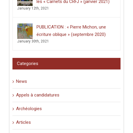
intitulée
les « Carnets du CRFJ » (janvier 2021)
:
January 12th, 2021
«
Écrire
dans
les
PUBLICATION : « Pierre Michon, une
lieux
saints
écriture oblique » (septembre 2020)
:
January 30th, 2021
graffiti
latins
et
pèlerinage
Categories
en
Palestine
(XIe-
News
XVIe
siècle)
».
Appels à candidatures
Archéologies
Articles