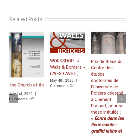
juin
2023).
Related Posts
WORKSHOP : «
Prix de thèse du
Walls & Borders »
Centre des
J
(29–30 AVRIL)
études
«
doctorales de
May 4th, 2026
|
Z
e Church of the Nativity in Bethlehem. Inscriptions and Graffiti in a
on
Comments Off
l’Université de
f
WORKSHOP
Poitiers décerné
July 1st, 2026
|
K
:
à Clément
on
Comments Off
(
«
iti in a Multilingual and Multigraphic Perspective
Dussart, pour sa
Walls
2
thèse intitulée :
&
M
«
Écrire dans les
Borders
C
»
lieux saints :
(29–
graffiti latins et
30