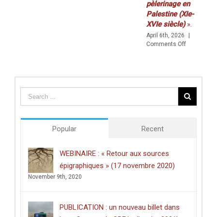
pèlerinage en
AVRIL)
Palestine (XIe-
XVIe siècle)
».
April 6th, 2026
|
on
Comments Off
Prix
de
thèse
du
Centre
des
études
doctorales
de
Popular
Recent
l’Université
de
Poitiers
WEBINAIRE : « Retour aux sources
décerné
épigraphiques » (17 novembre 2020)
à
Clément
November 9th, 2020
Dussart,
pour
sa
PUBLICATION : un nouveau billet dans
thèse