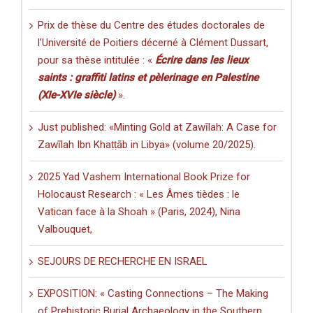
Prix de thèse du Centre des études doctorales de
l’Université de Poitiers décerné à Clément Dussart,
pour sa thèse intitulée : «
Écrire dans les lieux
saints : graffiti latins et pèlerinage en Palestine
(XIe-XVIe siècle)
».
Just published: «Minting Gold at Zawīlah: A Case for
Zawīlah Ibn Khaṭṭāb in Libya» (volume 20/2025).
2025 Yad Vashem International Book Prize for
Holocaust Research : « Les Âmes tièdes : le
Vatican face à la Shoah » (Paris, 2024), Nina
Valbouquet,
SEJOURS DE RECHERCHE EN ISRAEL
EXPOSITION: « Casting Connections – The Making
of Prehistoric Burial Archaeology in the Southern