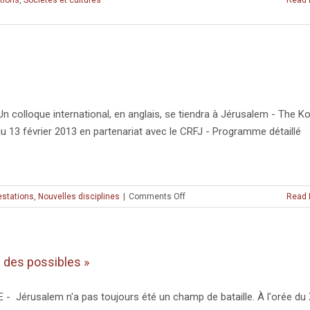
tions
,
Sociétés et cultures
Read 
olloque international, en anglais, se tiendra à Jérusalem - The K
13 février 2013 en partenariat avec le CRFJ - Programme détaillé
on
estations
,
Nouvelles disciplines
|
Comments Off
Read 
Colloque
« Music
and
brains:
e des possibles »
The
Surprising
Link »
RE - Jérusalem n'a pas toujours été un champ de bataille. À l'orée du