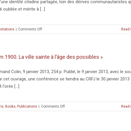
d'une identité citadine partagée, loin des dérives communautaristes q
oubliée et mérite à [...]
on
estations
|
Comments Off
Read 
Conférence
« Jérusalem
1900.
La
1900. La ville sainte à l’âge des possibles »
ville
sainte
à
mand Colin, 9 janvier 2013, 254 p. Publié, le 9 janvier 2013, avec le so
l’âge
de cet ouvrage, une conférence se tiendra au CRFJ le 30 janvier 2013
des
'orée [...]
possibles »
on
ns
,
Books
,
Publications
|
Comments Off
Read 
Parution
de
l’ouvrage
de