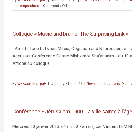
By
WEBadmiNcrfjorG
|
April 18th, 2013
|
News
,
Les traditions
,
Manifesta
on
contemporaines
|
Comments Off
Conférence
« Devenir
métropolitain,
Histoire
Colloque « Music and brains: The Surprising Link »
des
trajectoires
sociales
An Interface between Music, Cognition and Neuroscience Un c
de
Adenauer Conference Centre Mishkenot Sha’ananim - du 10 au 
rapatriés
Affiche du colloque
d’Algérie »
–
Yann
Scioldo-
By
WEBadmiNcrfjorG
|
January 31st, 2013
|
News
,
Les traditions
,
Manif
Zürcher
Conférence « Jérusalem 1900. La ville sainte à l’âg
Mercredi 30 janvier 2013 à 19 h 00 - au crfj par Vincent LEMI