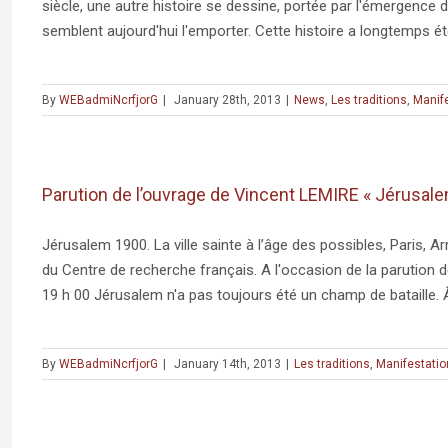
siècle, une autre histoire se dessine, portée par l'émergence 
semblent aujourd'hui l'emporter. Cette histoire a longtemps été 
By
WEBadmiNcrfjorG
|
January 28th, 2013
|
News
,
Les traditions
,
Manif
Parution de l’ouvrage de Vincent LEMIRE « Jérusalem 
Jérusalem 1900. La ville sainte à l’âge des possibles, Paris, Ar
du Centre de recherche français. A l'occasion de la parution 
19 h 00 Jérusalem n'a pas toujours été un champ de bataille. À l
By
WEBadmiNcrfjorG
|
January 14th, 2013
|
Les traditions
,
Manifestatio