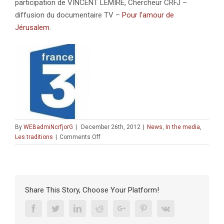
participation de VINCENT LEMIRE, Chercheur CRFJ –
diffusion du documentaire TV –
Pour l’amour de
Jérusalem
.
By
WEBadmiNcrfjorG
|
December 26th, 2012
|
News
,
In the media
,
on
Les traditions
|
Comments Off
France
3
–
Pour
l’amour
Share This Story, Choose Your Platform!
de
Jérusalem
Facebook
Twitter
Linkedin
Reddit
Google+
Pinterest
Vk
–