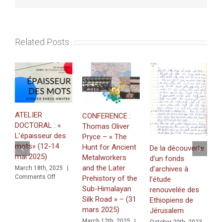
Mercredi
26
décembre
2012
Related Posts
ATELIER
CONFERENCE :
«
DOCTORAL : «
Thomas Oliver
t
L’épaisseur des
Pryce – « The
T
mots» (12-14
Hunt for Ancient
De la découverte
t
mai 2025)
Metalworkers
d’un fonds
l
and the Later
d’archives à
March 18th, 2025
|
p
on
Comments Off
Prehistory of the
l’étude
f
ATELIER
Sub-Himalayan
renouvelée des
n
DOCTORAL
Silk Road » – (31
Ethiopiens de
:
O
mars 2025)
Jérusalem
«
|
L’épaisseur
March 12th, 2025
|
October 20th, 2023