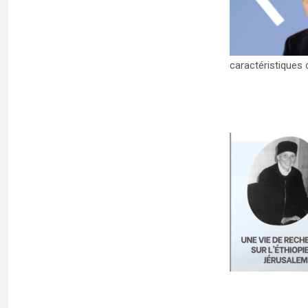
? » (22 mai 2024)
Uncategorized
caractéristiques d
CONFÉRENCE : Stéphane Ancel (CRFJ) –
« Les archives de Soeur Abraham » – (7
mars 2024) –
Uncategorized