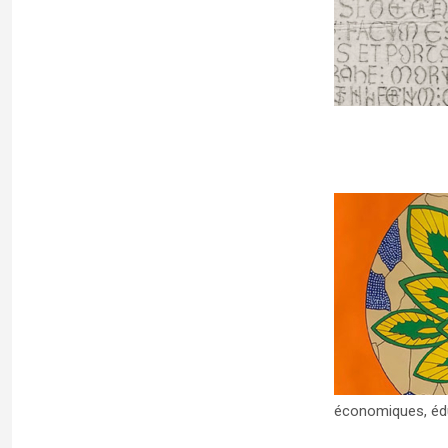
School in Medieval Epigraphy – July 8-
12, 2024
Uncategorized
Colloque « Le Grand Rift africain – à la
confluence des temps » (17 et 18
novembre 2023)
Uncategorized
économiques, éduc