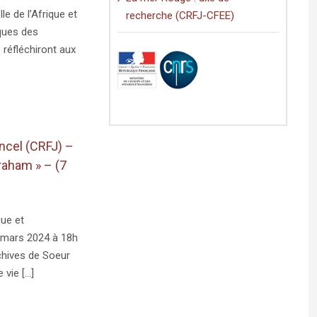
lle de l’Afrique et
recherche (CRFJ-CFEE)
iques des
 réfléchiront aux
cel (CRFJ) –
raham » – (7
que et
7 mars 2024 à 18h
chives de Soeur
ie [...]