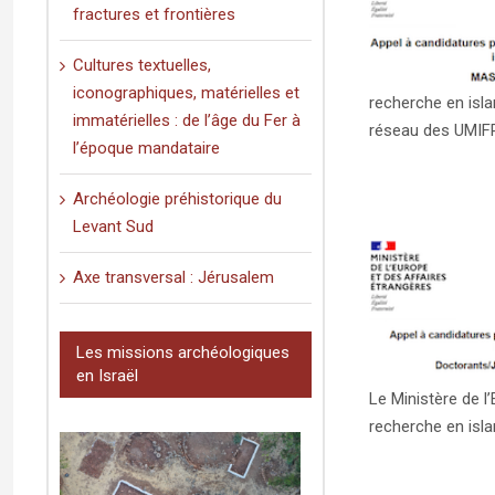
fractures et frontières
APPEL À CANDIDATURES : Bourses de
recherche en islamologie – Master (date
Cultures textuelles,
limite 15 septembre 2024)
iconographiques, matérielles et
Uncategorized
recherche en isla
immatérielles : de l’âge du Fer à
réseau des UMIFRE
l’époque mandataire
Archéologie préhistorique du
Levant Sud
Axe transversal : Jérusalem
APPEL À CANDIDATURES : Bourses de
recherche en islamologie –
Les missions archéologiques
Doctorants/Jeunes docteurs (date limite
en Israël
15 septembre 2024)
Le Ministère de l
Uncategorized
recherche en isla