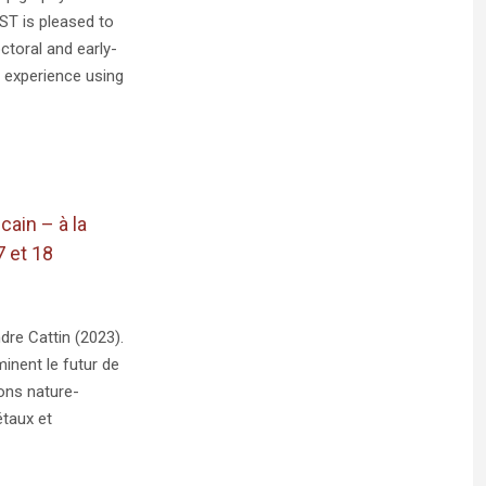
T is pleased to
ctoral and early-
 experience using
cain – à la
 et 18
dre Cattin (2023).
inent le futur de
ions nature-
étaux et