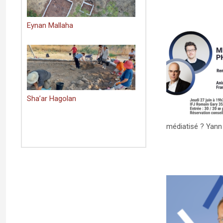
Eynan Mallaha
RENCONTRE : Yann Scioldo-Zürcher – «
Migration des juifs de France
phénomène ou réalité » – (27 juin 2024)
Uncategorized
Sha’ar Hagolan
médiatisé ? Yann 
GRAND ENTRETIEN « MÂLI OU BOHÊME