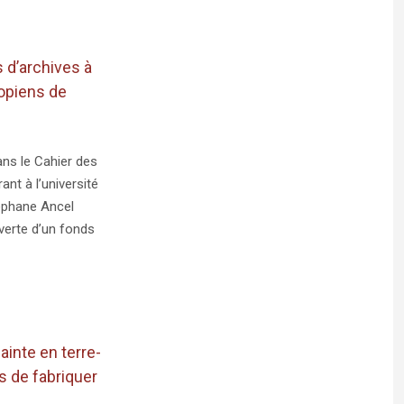
 d’archives à
iopiens de
ans le Cahier des
nt à l’université
téphane Ancel
erte d’un fonds
ainte en terre-
is de fabriquer