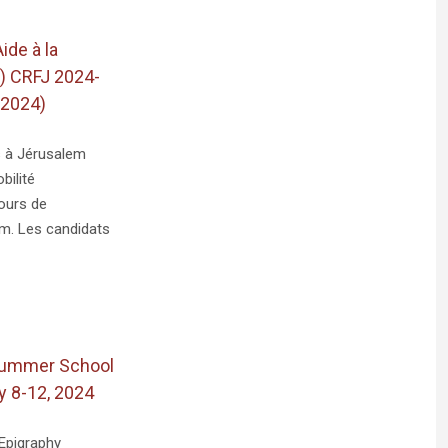
de à la
I) CRFJ 2024-
 2024)
s à Jérusalem
bilité
jours de
em. Les candidats
Summer School
y 8-12, 2024
Epigraphy