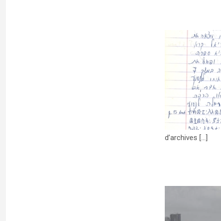
De la découverte d’un fonds d’archives à
l’étude renouvelée des Ethiopiens de
Jérusalem
In the media
d’archives [...]