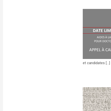
APPEL À CANDIDATURES : Aide à la
mobilité internationale (AMI) CRFJ 2024-
2025 (date limite 28 février 2024)
Uncategorized
et candidates [...]
CALL FOR APPLICATION : Summer