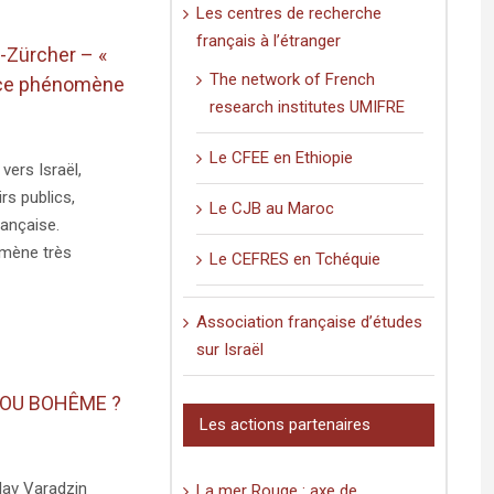
Les centres de recherche
français à l’étranger
-Zürcher – «
The network of French
ance phénomène
research institutes UMIFRE
Le CFEE en Ethiopie
vers Israël,
rs publics,
Le CJB au Maroc
rançaise.
mène très
Le CEFRES en Tchéquie
Association française d’études
sur Israël
 OU BOHÊME ?
Les actions partenaires
slav Varadzin
La mer Rouge : axe de