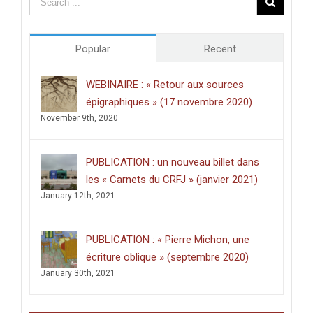
des
études
doctorales
de
Popular
Recent
l’Université
de
Poitiers
WEBINAIRE : « Retour aux sources
décerné
épigraphiques » (17 novembre 2020)
à
Clément
November 9th, 2020
Dussart,
pour
sa
PUBLICATION : un nouveau billet dans
thèse
intitulée
les « Carnets du CRFJ » (janvier 2021)
:
January 12th, 2021
«
Écrire
dans
les
PUBLICATION : « Pierre Michon, une
lieux
saints
écriture oblique » (septembre 2020)
:
January 30th, 2021
graffiti
latins
et