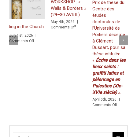
WORKSHOP : «
Prix de thèse du
Walls & Borders »
Centre des
J
(29–30 AVRIL)
études
«
doctorales de
May 4th, 2026
|
Z
g in the Church of the Nativity in Bethlehem. Inscriptions and Graffit
on
Comments Off
l’Université de
f
WORKSHOP
Poitiers décerné
July 1st, 2026
|
K
:
à Clément
on
Comments Off
(
«
nd Graffiti in a Multilingual and Multigraphic Perspective
Dussart, pour sa
Walls
2
thèse intitulée :
&
M
«
Écrire dans les
Borders
C
»
lieux saints :
(29–
graffiti latins et
30
pèlerinage en
AVRIL)
Palestine (XIe-
XVIe siècle)
».
April 6th, 2026
|
on
Comments Off
Prix
de
thèse
du
Centre