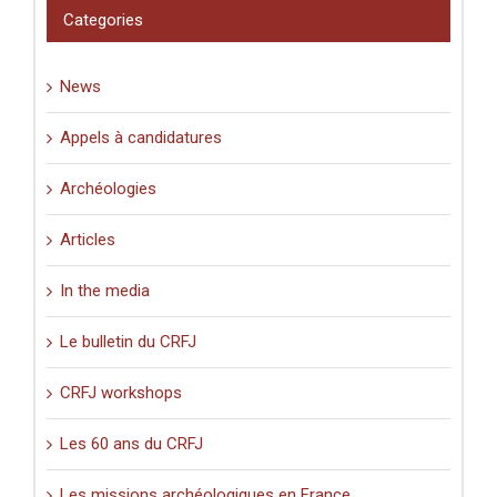
pèlerinage
Categories
en
Palestine
(XIe-
News
XVIe
siècle)
».
Appels à candidatures
Archéologies
Articles
In the media
Le bulletin du CRFJ
CRFJ workshops
Les 60 ans du CRFJ
Les missions archéologiques en France