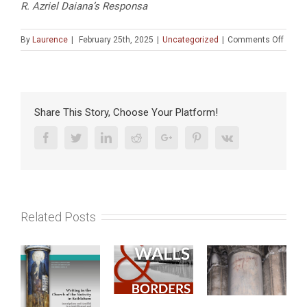
R. Azriel Daiana’s Responsa
on
By
Laurence
|
February 25th, 2025
|
Uncategorized
|
Comments Off
Works
on
Rabbi
Respo
:
Share This Story, Choose Your Platform!
« Jew
in
Facebook
Twitter
Linkedin
Reddit
Google+
Pinterest
Vk
Politi
in
an
Italian
Long
Related Posts
Renai
(JPOL)
(lundi
24
février
2025)