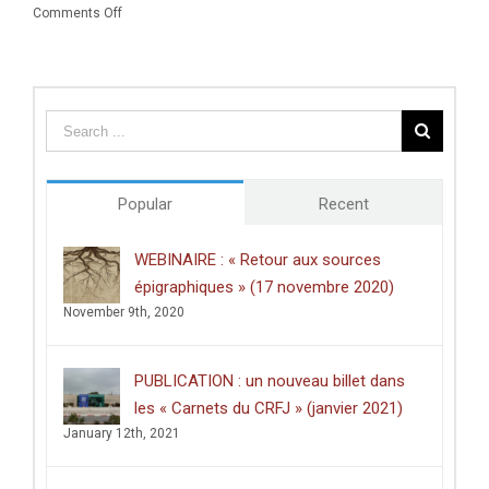
on
Comments Off
de
CONFERENCE
Cédric
:
Parizot
Thomas
:
Oliver
« Israël-
Pryce
Palestine,
–
un
«
anti-
The
atlas »
Hunt
(lundi
Popular
Recent
for
27
Ancient
septembre
Metalworkers
2021)
WEBINAIRE : « Retour aux sources
and
épigraphiques » (17 novembre 2020)
the
Later
November 9th, 2020
Prehistory
of
the
PUBLICATION : un nouveau billet dans
Sub-
Himalayan
les « Carnets du CRFJ » (janvier 2021)
Silk
January 12th, 2021
Road
»
–