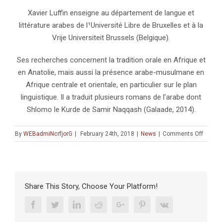
Xavier Luffin enseigne au département de langue et
littérature arabes de l¹Université Libre de Bruxelles et à la
Vrije Universiteit Brussels (Belgique).
Ses recherches concernent la tradition orale en Afrique et
en Anatolie, mais aussi la présence arabe-musulmane en
Afrique centrale et orientale, en particulier sur le plan
linguistique. Il a traduit plusieurs romans de l’arabe dont
Shlomo le Kurde de Samir Naqqash (Galaade, 2014).
on
By
WEBadmiNcrfjorG
|
February 24th, 2018
|
News
|
Comments Off
Confér
:
« Les
voix
juives
Share This Story, Choose Your Platform!
de
la
Facebook
Twitter
Linkedin
Reddit
Google+
Pinterest
Vk
littéra