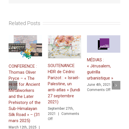
arabe
en
Irak.
la
Related Posts
place
de
Samir
Naqqa
MÉDIAS :
M
SOUTENANCE
« Jérusalem,
CONFERENCE :
P
HDR de Cédric
guérilla
Thomas Oliver
d
Parizot : « Israël-
urbanistique »
Pryce – « The
s
Palestine, un
Hunt for Ancient
June 4th, 2021
|
J
anti-atlas » (lundi
on
Metalworkers
Comments Off
C
MÉDIAS
27 septembre
and the Later
:
2021)
Prehistory of the
« Jérusale
Sub-Himalayan
September 27th,
guérilla
2021
|
Comments
Silk Road » – (31
urbanistiqu
on
Off
mars 2025)
SOUTENANCE
March 12th, 2025
|
HDR