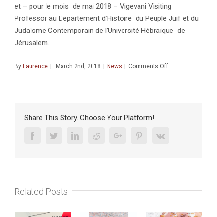
et – pour le mois de mai 2018 – Vigevani Visiting
Professor au Département d’Histoire du Peuple Juif et du
Judaïsme Contemporain de l’Université Hébraïque de
Jérusalem.
on
By
Laurence
|
March 2nd, 2018
|
News
|
Comments Off
Conférence
:
Un
rêve
bien
Share This Story, Choose Your Platform!
étrange
?
Facebook
Twitter
Linkedin
Reddit
Google+
Pinterest
Vk
La
Shoah
dans
l’imaginaire
culturel
Related Posts
séfarade
et
mizrahi