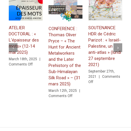
M
ATELIER
SOUTENANCE
«
CONFERENCE :
DOCTORAL : «
HDR de Cédric
g
Thomas Oliver
L’épaisseur des
Parizot : « Israël-
u
Pryce – « The
mots» (12-14
Palestine, un
Hunt for Ancient
J
mai 2025)
anti-atlas » (lundi
Metalworkers
C
27 septembre
and the Later
March 18th, 2025
|
on
2021)
Comments Off
Prehistory of the
ATELIER
Sub-Himalayan
September 27th,
DOCTORAL
2021
|
Comments
Silk Road » – (31
:
on
Off
mars 2025)
«
SOUTENANCE
L’épaisseur
March 12th, 2025
|
HDR
on
des
Comments Off
de
CONFERENCE
mots»
Cédric
:
(12-
Parizot
Thomas
14
:
Oliver
mai
« Israël-
Pryce
2025)
Palestine,
–
un