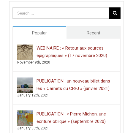
Cult
Ages
paraphernal
–
or
UISPP
everyday
Proceedings
items?
»
»,
Popular
Recent
Quaternary
Internationa
WEBINAIRE : « Retour aux sources
épigraphiques » (17 novembre 2020)
November 9th, 2020
PUBLICATION : un nouveau billet dans
les « Carnets du CRFJ » (janvier 2021)
January 12th, 2021
PUBLICATION : « Pierre Michon, une
écriture oblique » (septembre 2020)
January 30th, 2021