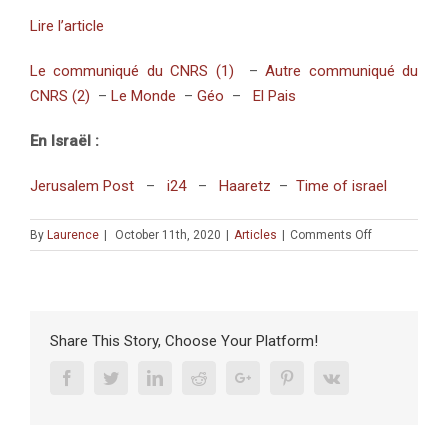
Lire l’article
Le communiqué du CNRS (1)
–
Autre communiqué du
CNRS (2)
–
Le Monde
–
Géo
–
El Pais
En Israël :
Jerusalem Post
–
i24
–
Haaretz
–
Time of israel
on
By
Laurence
|
October 11th, 2020
|
Articles
|
Comments Off
COMPTE
RENDU
:
«
Beisamoun
Share This Story, Choose Your Platform!
: le
plus
Facebook
Twitter
Linkedin
Reddit
Google+
Pinterest
Vk
ancien
bûcher-
tombe