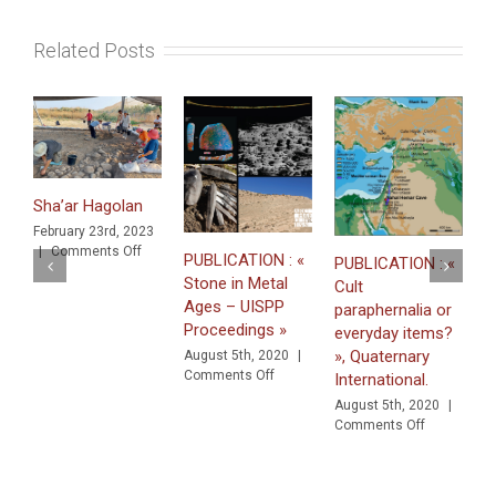
jamais
mis
Related Posts
au
jour
»
(août
2020)
Sha’ar Hagolan
February 23rd, 2023
on
|
Comments Off
L
PUBLICATION : «
PUBLICATION : «
Sha’ar
I
Stone in Metal
Cult
Hagolan
i
Ages – UISPP
paraphernalia or
Proceedings »
S
everyday items?
2
», Quaternary
August 5th, 2020
|
O
on
Comments Off
International.
PUBLICATION
August 5th, 2020
|
:
on
Comments Off
«
PUBLICATI
Stone
:
in
«
Metal