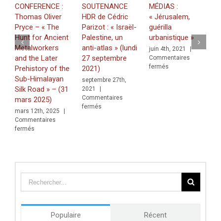
CONFERENCE :
SOUTENANCE
MÉDIAS :
M
Thomas Oliver
HDR de Cédric
« Jérusalem,
P
Pryce – « The
Parizot : « Israël-
guérilla
d
Hunt for Ancient
Palestine, un
urbanistique »
s
Metalworkers
anti-atlas » (lundi
juin 4th, 2021
|
j
and the Later
27 septembre
Commentaires
C
sur
fermés
f
Prehistory of the
2021)
MÉDIAS
Sub-Himalayan
septembre 27th,
:
Silk Road » – (31
2021
|
« Jérusalem,
Commentaires
mars 2025)
guérilla
sur
fermés
urbanistique »
mars 12th, 2025
|
SOUTENANCE
Commentaires
HDR
sur
fermés
de
CONFERENCE
Cédric
:
Parizot
Thomas
:
Oliver
« Israël-
Pryce
Palestine,
–
un
«
anti-
The
atlas »
Hunt
(lundi
Populaire
Récent
for