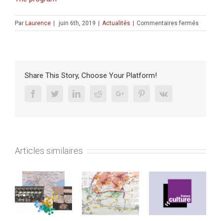
sur
Par
Laurence
|
juin 6th, 2019
|
Actualités
|
Commentaires fermés
Rivalry,
accomm
and
convers
of
Share This Story, Choose Your Platform!
Jewish,
Christia
Facebook
Twitter
Linkedin
Reddit
Google+
Pinterest
Vk
and
Muslim
commun
in
the
Articles similaires
Renais
Mediter