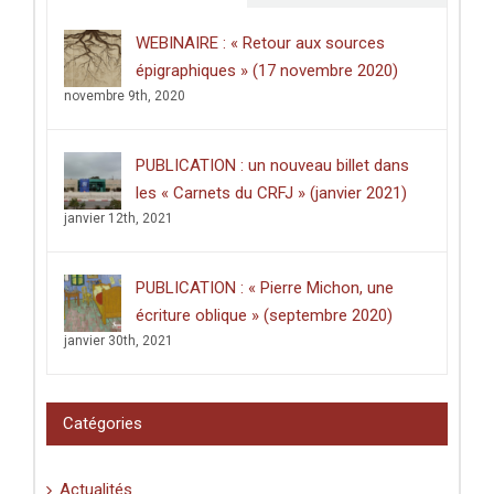
27
Ancient
septembre
Metalworkers
WEBINAIRE : « Retour aux sources
2021)
and
épigraphiques » (17 novembre 2020)
the
Later
novembre 9th, 2020
Prehistory
of
the
PUBLICATION : un nouveau billet dans
Sub-
Himalayan
les « Carnets du CRFJ » (janvier 2021)
Silk
janvier 12th, 2021
Road
»
–
PUBLICATION : « Pierre Michon, une
(31
mars
écriture oblique » (septembre 2020)
2025)
janvier 30th, 2021
Catégories
Actualités