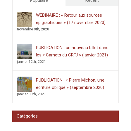
Populaire
Récent
for
27
Ancient
septembre
Metalworkers
WEBINAIRE : « Retour aux sources
2021)
and
épigraphiques » (17 novembre 2020)
the
Later
novembre 9th, 2020
Prehistory
of
the
PUBLICATION : un nouveau billet dans
Sub-
Himalayan
les « Carnets du CRFJ » (janvier 2021)
Silk
janvier 12th, 2021
Road
»
–
PUBLICATION : « Pierre Michon, une
(31
mars
écriture oblique » (septembre 2020)
2025)
janvier 30th, 2021
Catégories