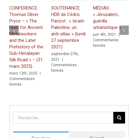
CONFERENCE :
SOUTENANCE
MÉDIAS :
M
Thomas Oliver
HDR de Cédric
« Jérusalem,
P
Pryce – « The
Parizot : « Israël-
guérilla
d
Hunt for Ancient
Palestine, un
urbanistique »
s
Metalworkers
anti-atlas » (lundi
juin 4th, 2021
|
j
and the Later
27 septembre
Commentaires
C
sur
fermés
f
Prehistory of the
2021)
MÉDIAS
Sub-Himalayan
septembre 27th,
:
Silk Road » – (31
2021
|
« Jérusalem,
Commentaires
mars 2025)
guérilla
sur
fermés
urbanistique »
mars 12th, 2025
|
SOUTENANCE
Commentaires
HDR
sur
fermés
de
CONFERENCE
Cédric
:
Parizot
Thomas
:
Oliver
« Israël-
Pryce
Palestine,
–
un
«
anti-
The
atlas »
Hunt
(lundi