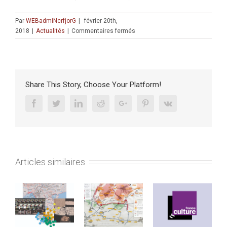
Par
WEBadmiNcrfjorG
|
février 20th,
sur
2018
|
Actualités
|
Commentaires fermés
Conférence
:
Des
Francs
aux
Share This Story, Choose Your Platform!
Mamelouks,
le
Facebook
Twitter
Linkedin
Reddit
Google+
Pinterest
Vk
Saint-
Sépulcre
entre
chrétiens
latins,
Articles similaires
grecs
et
orientaux
(XIIe-
XVe
siècle)