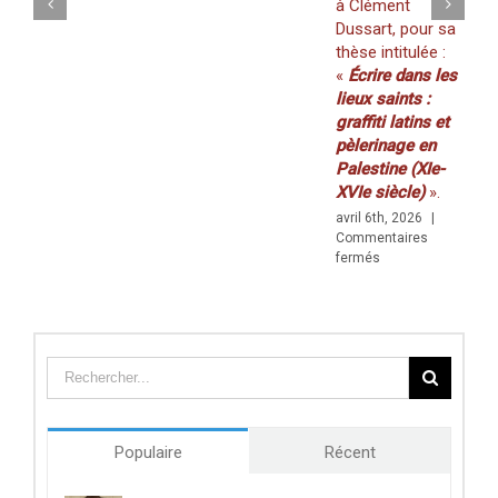
à Clément
2
:
Dussart, pour sa
m
«
thèse intitulée :
C
Walls
f
«
Écrire dans les
&
Borders
lieux saints :
»
graffiti latins et
(29–
pèlerinage en
30
Palestine (XIe-
AVRIL)
XVIe siècle)
».
avril 6th, 2026
|
Commentaires
sur
fermés
Prix
de
thèse
du
Centre
des
études
doctorales
de
Populaire
Récent
l’Université
de
Poitiers