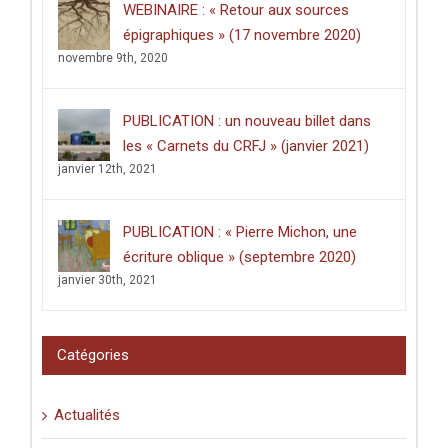
WEBINAIRE : « Retour aux sources
décerné
épigraphiques » (17 novembre 2020)
à
Clément
novembre 9th, 2020
Dussart,
pour
sa
PUBLICATION : un nouveau billet dans
thèse
intitulée
les « Carnets du CRFJ » (janvier 2021)
:
janvier 12th, 2021
«
Écrire
dans
les
PUBLICATION : « Pierre Michon, une
lieux
saints
écriture oblique » (septembre 2020)
:
janvier 30th, 2021
graffiti
latins
et
pèlerinage
Catégories
en
Palestine
(XIe-
Actualités
XVIe
siècle)