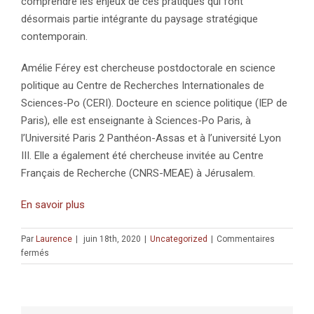
comprendre les enjeux de ces pratiques qui font
désormais partie intégrante du paysage stratégique
contemporain.
Amélie Férey est chercheuse postdoctorale en science
politique au Centre de Recherches Internationales de
Sciences-Po (CERI). Docteure en science politique (IEP de
Paris), elle est enseignante à Sciences-Po Paris, à
l’Université Paris 2 Panthéon-Assas et à l’université Lyon
III. Elle a également été chercheuse invitée au Centre
Français de Recherche (CNRS-MEAE) à Jérusalem.
En savoir plus
Par
Laurence
|
juin 18th, 2020
|
Uncategorized
|
Commentaires
sur
fermés
PUBLICATION
:
Assassinats
ciblés.