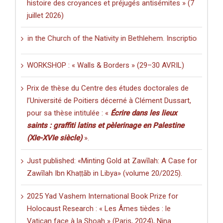
histoire des croyances et préjugés antisémites » (7
juillet 2026)
g in the Church of the Nativity in Bethlehem. Inscriptions and Graffit
WORKSHOP : « Walls & Borders » (29–30 AVRIL)
Prix de thèse du Centre des études doctorales de
l’Université de Poitiers décerné à Clément Dussart,
pour sa thèse intitulée : «
Écrire dans les lieux
saints : graffiti latins et pèlerinage en Palestine
(XIe-XVIe siècle)
».
Just published: «Minting Gold at Zawīlah: A Case for
Zawīlah Ibn Khaṭṭāb in Libya» (volume 20/2025).
2025 Yad Vashem International Book Prize for
Holocaust Research : « Les Âmes tièdes : le
Vatican face à la Shoah » (Paris, 2024), Nina