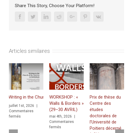
Critique
Share This Story, Choose Your Platform!
du
libéralisme
Facebook
Twitter
Linkedin
Reddit
Google+
Pinterest
Vk
armé
Articles similaires
ting in the Church of the Nativity in Bethlehem. Inscriptions and Graf
WORKSHOP : «
Prix de thèse du
J
Walls & Borders »
Centre des
«
juillet 1st, 2026
|
(29–30 AVRIL)
études
Z
Commentaires
doctorales de
f
sur
fermés
mai 4th, 2026
|
raffiti in a Multilingual and Multigraphic Perspective
l’Université de
K
Commentaires
sur
fermés
Poitiers décerné
(
WORKSHOP