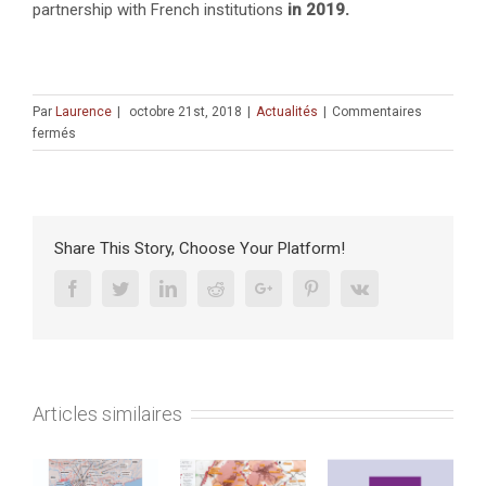
partnership with French institutions
in 2019.
Par
Laurence
|
octobre 21st, 2018
|
Actualités
|
Commentaires
sur
fermés
Academic
Dialogues
2019:
The
Call
Share This Story, Choose Your Platform!
for
Proposals
Facebook
Twitter
Linkedin
Reddit
Google+
Pinterest
Vk
in
Humanities
and
Social
Sciences
Articles similaires
The
French
Institute
in