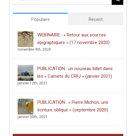
un
«
anti-
The
atlas »
Hunt
(lundi
Populaire
Récent
for
27
Ancient
septembre
Metalworkers
WEBINAIRE : « Retour aux sources
2021)
and
épigraphiques » (17 novembre 2020)
the
Later
novembre 9th, 2020
Prehistory
of
the
PUBLICATION : un nouveau billet dans
Sub-
Himalayan
les « Carnets du CRFJ » (janvier 2021)
Silk
janvier 12th, 2021
Road
»
–
PUBLICATION : « Pierre Michon, une
(31
mars
écriture oblique » (septembre 2020)
2025)
janvier 30th, 2021