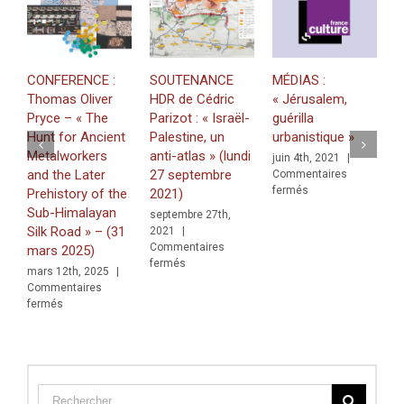
Israel
CONFERENCE :
SOUTENANCE
MÉDIAS :
M
Thomas Oliver
HDR de Cédric
« Jérusalem,
P
Pryce – « The
Parizot : « Israël-
guérilla
d
Hunt for Ancient
Palestine, un
urbanistique »
s
Metalworkers
anti-atlas » (lundi
juin 4th, 2021
|
j
and the Later
27 septembre
Commentaires
C
sur
fermés
f
Prehistory of the
2021)
MÉDIAS
Sub-Himalayan
septembre 27th,
:
Silk Road » – (31
2021
|
« Jérusalem,
Commentaires
mars 2025)
guérilla
sur
fermés
urbanistique »
mars 12th, 2025
|
SOUTENANCE
Commentaires
HDR
sur
fermés
de
CONFERENCE
Cédric
:
Parizot
Thomas
:
Oliver
« Israël-
Pryce
Palestine,
–