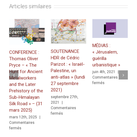
Articles similaires
MÉDIAS :
MÉD
SOUTENANCE
« Jérusalem,
CONFERENCE :
Pal
HDR de Cédric
guérilla
Thomas Oliver
de
Parizot : « Israël-
urbanistique »
Pryce – « The
soc
Palestine, un
Hunt for Ancient
juin 4th, 2021
|
jui
anti-atlas » (lundi
Metalworkers
Commentaires
Co
sur
fermés
27 septembre
and the Later
fer
MÉDIAS
2021)
Prehistory of the
:
Sub-Himalayan
septembre 27th,
« Jérusalem,
2021
|
Silk Road » – (31
guérilla
Commentaires
mars 2025)
urbanistique »
sur
fermés
mars 12th, 2025
|
SOUTENANCE
Commentaires
HDR
sur
fermés
de
CONFERENCE
Cédric