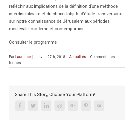
réfléchir aux implications de la définition d’une méthode
interdisciplinaire et du choix d’objets d’étude transversaux
sur notre connaissance de Jérusalem aux périodes
médiévale, moderne et contemporaine.
Consulter le programme
Par
Laurence
|
janvier 27th, 2018
|
Actualités
|
Commentaires
sur
fermés
Workshop
:
« Écrire
l’histoire
de
Share This Story, Choose Your Platform!
Jérusalem
:
Facebook
Twitter
Linkedin
Reddit
Google+
Pinterest
Vk
sources
et
méthodes »