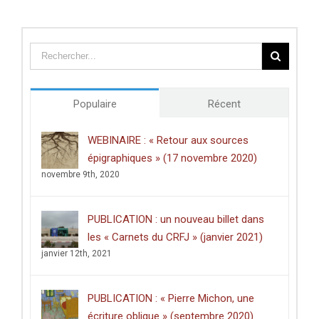
:
Parizot
Thomas
:
Oliver
« Israël-
Pryce
Palestine,
–
un
«
anti-
The
atlas »
Hunt
(lundi
Populaire
Récent
for
27
Ancient
septembre
Metalworkers
WEBINAIRE : « Retour aux sources
2021)
and
épigraphiques » (17 novembre 2020)
the
Later
novembre 9th, 2020
Prehistory
of
the
PUBLICATION : un nouveau billet dans
Sub-
les « Carnets du CRFJ » (janvier 2021)
Himalayan
Silk
janvier 12th, 2021
Road
»
–
PUBLICATION : « Pierre Michon, une
(31
mars
écriture oblique » (septembre 2020)