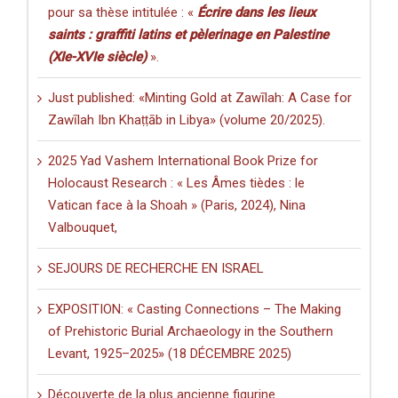
pour sa thèse intitulée : «
Écrire dans les lieux
saints : graffiti latins et pèlerinage en Palestine
(XIe-XVIe siècle)
».
Just published: «Minting Gold at Zawīlah: A Case for
Zawīlah Ibn Khaṭṭāb in Libya» (volume 20/2025).
2025 Yad Vashem International Book Prize for
Holocaust Research : « Les Âmes tièdes : le
Vatican face à la Shoah » (Paris, 2024), Nina
Valbouquet,
SEJOURS DE RECHERCHE EN ISRAEL
EXPOSITION: « Casting Connections – The Making
of Prehistoric Burial Archaeology in the Southern
Levant, 1925–2025» (18 DÉCEMBRE 2025)
Découverte de la plus ancienne figurine