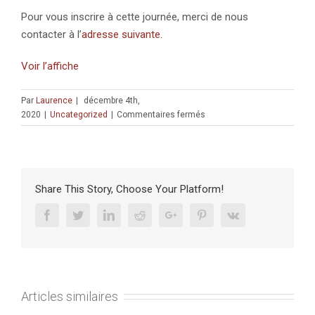
Pour vous inscrire à cette journée, merci de nous
contacter à l’
adresse suivante.
Voir l’affiche
Par
Laurence
|
décembre 4th,
sur
2020
|
Uncategorized
|
Commentaires fermés
JOURNÉE
D’ÉTUDE
:
«
Les
Share This Story, Choose Your Platform!
interactions
humains-
Facebook
Twitter
Linkedin
Reddit
Google+
Pinterest
Vk
robots
»
(7
décembre
2020)
Articles similaires