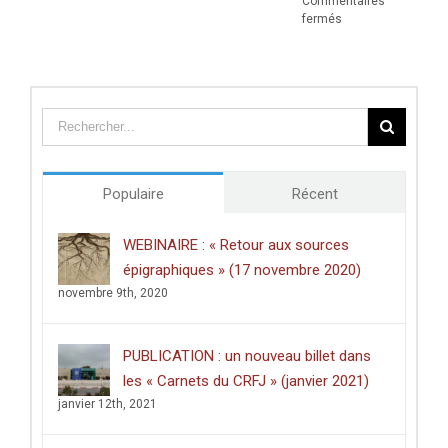
Commentaires
sur
fermés
Prix
de
thèse
du
Centre
des
études
doctorales
de
Populaire
Récent
l’Université
de
Poitiers
WEBINAIRE : « Retour aux sources
décerné
épigraphiques » (17 novembre 2020)
à
Clément
novembre 9th, 2020
Dussart,
pour
sa
PUBLICATION : un nouveau billet dans
thèse
intitulée
les « Carnets du CRFJ » (janvier 2021)
:
janvier 12th, 2021
«
Écrire
dans