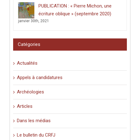
les
PUBLICATION : « Pierre Michon, une
lieux
saints
écriture oblique » (septembre 2020)
:
janvier 30th, 2021
graffiti
latins
et
pèlerinage
Catégories
en
Palestine
(XIe-
Actualités
XVIe
siècle)
».
Appels à candidatures
Archéologies
Articles
Dans les médias
Le bulletin du CRFJ