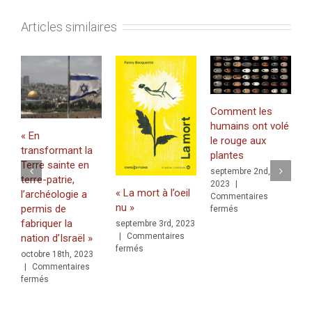
Articles similaires
Comment les
L
humains ont volé
p
« En
le rouge aux
a
transformant la
plantes
s
Terre sainte en
f
septembre 2nd,
terre-patrie,
2023
|
q
« La mort à l’oeil
l’archéologie a
Commentaires
m
nu »
permis de
sur
fermés
J
Comment
fabriquer la
septembre 3rd, 2023
a
les
|
Commentaires
nation d’Israël »
C
humains
sur
fermés
octobre 18th, 2023
f
ont
«
|
Commentaires
volé
La
sur
fermés
le
mort
«
rouge
à
En
aux
l’oeil