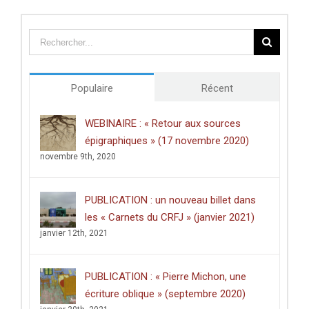
transformant
plantes
nu
la
»
Terre
sainte
en
terre-
patrie,
Populaire
Récent
l’archéologie
a
permis
WEBINAIRE : « Retour aux sources
de
épigraphiques » (17 novembre 2020)
fabriquer
la
novembre 9th, 2020
nation
d’Israël
»
PUBLICATION : un nouveau billet dans
les « Carnets du CRFJ » (janvier 2021)
janvier 12th, 2021
PUBLICATION : « Pierre Michon, une
écriture oblique » (septembre 2020)