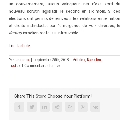
un gouvernement, aucun vainqueur net n’est sorti du
nouveau scrutin législatif, le second en six mois. Si ces
élections ont permis de réinvestir les relations entre nation
et droits individuels, par l’émergence de voix diverses, le
demos
israélien reste, lui, introuvable.
Lire l’article
Par
Laurence
|
septembre 28th, 2019
|
Articles
,
Dans les
sur
médias
|
Commentaires fermés
Législatives
en
Israël
:
le
Share This Story, Choose Your Platform!
demos
introuvable
Facebook
Twitter
Linkedin
Reddit
Google+
Pinterest
Vk