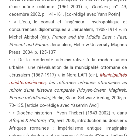
d’une icône militante (1961-2001) »,
Genèses
, n° 49,
décembre 2002, p. 141-161. [co-rédigé avec Yann Potin]
• « L’eau, le consul et l’ingénieur : hydropolitique et
concurrences diplomatiques à Jérusalem, 1908-1914 », in
Michel Abitbol (dir.),
France and the Middle East : Past,
Present and Future,
Jerusalem, Hebrew University Magnes
Press, 2004, p. 125-137.
• « De la modernité administrative à la modernisation
urbaine : une réévaluation de la municipalité ottomane de
Jérusalem (1867-1917) », in Nora LAFI (dir.),
Municipalités
méditerranéennes
, les réformes urbaines ottomanes au
miroir d’une histoire comparée (Moyen-Orient, Maghreb,
Europe méridionale)
, Berlin, Klaus Schwarz Verlag, 2005, p.
73-135. [article co-rédigé avec Yasemin Avci]
• « Diogène historien : Yvon Thébert (1943-2002) », dans
Afrique & Histoire
, n°3, avril 2005, introduction au dossier «
Afriques romaines : impérialisme antique, imaginaire
colonial (relectures et réflexions à l’école d’Yvon Thébert)