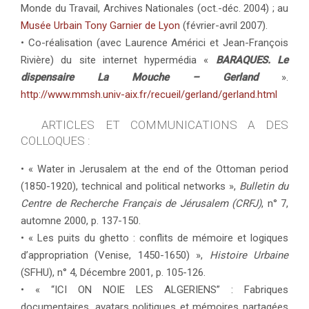
Monde du Travail, Archives Nationales (oct.-déc. 2004) ; au
Musée Urbain Tony Garnier de Lyon
(février-avril 2007).
• Co-réalisation (avec Laurence Américi et Jean-François
Rivière) du site internet hypermédia «
BARAQUES. Le
dispensaire La Mouche – Gerland
».
http://www.mmsh.univ-aix.fr/recueil/gerland/gerland.html
ARTICLES ET COMMUNICATIONS A DES
COLLOQUES :
• « Water in Jerusalem at the end of the Ottoman period
(1850-1920), technical and political networks »,
Bulletin du
Centre de Recherche Français de Jérusalem (CRFJ)
, n° 7,
automne 2000, p. 137-150.
• « Les puits du ghetto : conflits de mémoire et logiques
d’appropriation (Venise, 1450-1650) »,
Histoire Urbaine
(SFHU), n° 4, Décembre 2001, p. 105-126.
• « “ICI ON NOIE LES ALGERIENS” : Fabriques
documentaires, avatars politiques et mémoires partagées