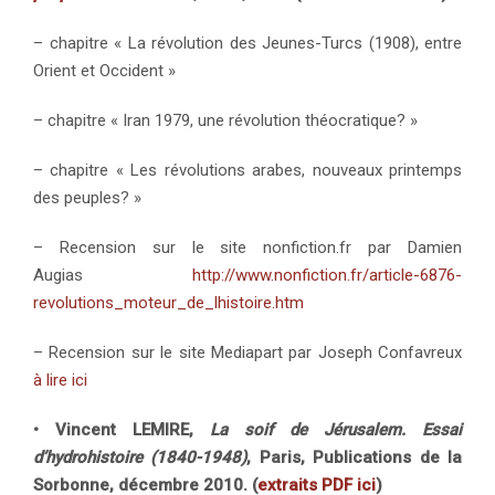
– chapitre « La révolution des Jeunes-Turcs (1908), entre
Orient et Occident »
– chapitre « Iran 1979, une révolution théocratique? »
– chapitre « Les révolutions arabes, nouveaux printemps
des peuples? »
– Recension sur le site nonfiction.fr par Damien
Augias
http://www.nonfiction.fr/article-6876-
revolutions_moteur_de_lhistoire.htm
– Recension sur le site Mediapart par Joseph Confavreux
à lire ici
• Vincent LEMIRE,
La soif de Jérusalem. Essai
d’hydrohistoire (1840-1948)
, Paris, Publications de la
Sorbonne, décembre 2010. (
extraits PDF ici
)