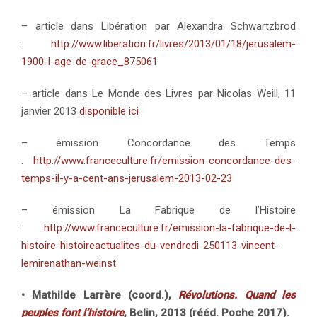
– article dans Libération par Alexandra Schwartzbrod
:
http://www.liberation.fr/livres/2013/01/18/jerusalem-
1900-l-age-de-grace_875061
– article dans Le Monde des Livres par Nicolas Weill, 11
janvier 2013
disponible ici
– émission Concordance des Temps
:
http://www.franceculture.fr/emission-concordance-des-
temps-il-y-a-cent-ans-jerusalem-2013-02-23
– émission La Fabrique de l’Histoire
:
http://www.franceculture.fr/emission-la-fabrique-de-l-
histoire-histoireactualites-du-vendredi-250113-vincent-
lemirenathan-weinst
• Mathilde Larrère (coord.),
Révolutions. Quand les
peuples font l’histoire
, Belin, 2013 (rééd. Poche 2017).