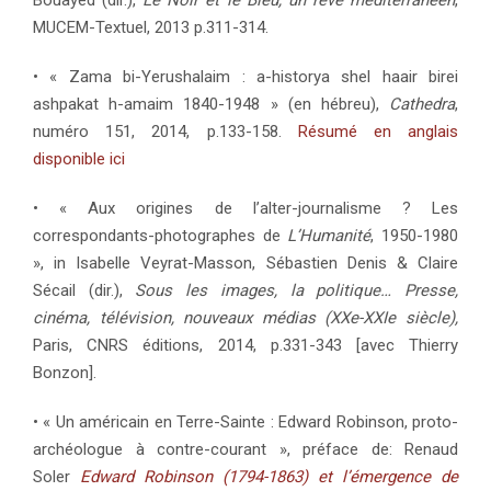
Bouayed (dir.),
Le Noir et le Bleu, un rêve méditerranéen
,
MUCEM-Textuel, 2013 p.311-314.
• « Zama bi-Yerushalaim : a-historya shel haair birei
ashpakat h-amaim 1840-1948 » (en hébreu),
Cathedra
,
numéro 151, 2014, p.133-158.
Résumé en anglais
disponible ici
• « Aux origines de l’alter-journalisme ? Les
correspondants-photographes de
L’Humanité
, 1950-1980
», in Isabelle Veyrat-Masson, Sébastien Denis & Claire
Sécail (dir.),
Sous les i
mages, la politique… Presse,
cinéma, télévision, nouveaux médias (XXe-XXIe siècle),
Paris, CNRS éditions, 2014, p.331-343 [avec Thierry
Bonzon].
• « Un américain en Terre-Sainte : Edward Robinson, proto-
archéologue à contre-courant », préface de: Renaud
Soler
Edward Robinson (1794-1863) et l’émergence de