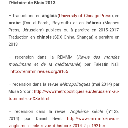
l’Histoire de Blois 2013.
– Traductions en
anglais
(
University of Chicago Press
), en
arabe
(Dar al-Farabi, Beyrouth) et en
hébreu
(Magnes
Press, Jérusalem) publiées ou à paraître en 2015-2017.
Traduction en
chinois
(SDX China, Shangaï) à paraître en
2018.
– recension dans la REMMM (
Revue des mondes
musulmans et de la méditerranée
) par Falestin Naïli
:
http://remmm.revues.org/8165
– recension dans la revue
Métropolitiques
(mai 2014) par
Musa Sroor :
http://www.metropolitiques.eu/Jerusalem-au-
tournant-du-XXe.html
– recension dans la revue
Vingtième siècle
(n°122,
2014) par Daniel Rivet
http://www.cairn.info/revue-
vingtieme-siecle-revue-d-histoire-2014-2-p-192.htm