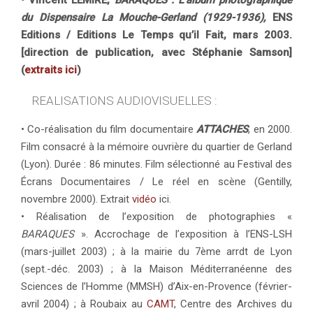
• Vincent LEMIRE,
BARAQUES : L’album photographique
du Dispensaire La Mouche-Gerland (1929-1936),
ENS
Editions / Editions Le Temps qu’il Fait, mars 2003.
[direction de publication, avec Stéphanie Samson]
(
extraits ici
)
REALISATIONS AUDIOVISUELLES :
• Co-réalisation du film documentaire
ATTACHES
, en 2000.
Film consacré à la mémoire ouvrière du quartier de Gerland
(Lyon). Durée : 86 minutes. Film sélectionné au Festival des
Écrans Documentaires / Le réel en scène (Gentilly,
novembre 2000). Extrait
vidéo
ici.
• Réalisation de l’exposition de photographies «
BARAQUES
». Accrochage de l’exposition à l’ENS-LSH
(mars-juillet 2003) ; à la mairie du 7ème arrdt de Lyon
(sept.-déc. 2003) ; à la Maison Méditerranéenne des
Sciences de l’Homme (MMSH) d’Aix-en-Provence (février-
avril 2004) ; à Roubaix au
CAMT
, Centre des Archives du