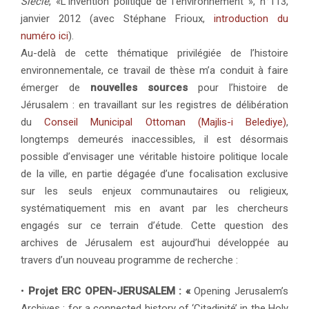
Siècle
, «L’invention politique de l’environnement », n°113,
janvier 2012 (avec Stéphane Frioux,
introduction du
numéro ici
).
Au-delà de cette thématique privilégiée de l’histoire
environnementale, ce travail de thèse m’a conduit à faire
émerger de
nouvelles sources
pour l’histoire de
Jérusalem : en travaillant sur les registres de délibération
du
Conseil Municipal Ottoman (Majlis-i Belediye)
,
longtemps demeurés inaccessibles, il est désormais
possible d’envisager une véritable histoire politique locale
de la ville, en partie dégagée d’une focalisation exclusive
sur les seuls enjeux communautaires ou religieux,
systématiquement mis en avant par les chercheurs
engagés sur ce terrain d’étude. Cette question des
archives de Jérusalem est aujourd’hui développée au
travers d’un nouveau programme de recherche :
•
Projet ERC OPEN-JERUSALEM : «
Opening Jerusalem’s
Archives : for a connected history of ‘Citadinité’ in the Holy