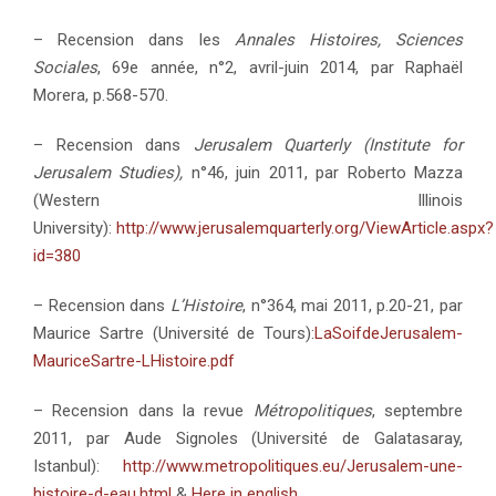
– Recension dans les
Annales Histoires, Sciences
Sociales
, 69e année, n°2, avril-juin 2014, par Raphaël
Morera, p.568-570.
– Recension dans
Jerusalem Quarterly (Institute for
Jerusalem Studies),
n°46, juin 2011, par Roberto Mazza
(Western Illinois
University):
http://www.jerusalemquarterly.org/ViewArticle.aspx?
id=380
– Recension dans
L’Histoire
, n°364, mai 2011, p.20-21, par
Maurice Sartre (Université de Tours):
LaSoifdeJerusalem-
MauriceSartre-LHistoire.pdf
– Recension dans la revue
Métropolitiques
, septembre
2011, par Aude Signoles (Université de Galatasaray,
Istanbul):
http://www.metropolitiques.eu/Jerusalem-une-
histoire-d-eau.html
&
Here in english