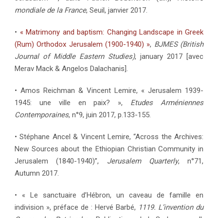
mondiale de la France
, Seuil, janvier 2017.
•
« Matrimony and baptism: Changing Landscape in Greek
(Rum) Orthodox Jerusalem (1900-1940) »
,
BJMES (British
Journal of Middle Eastern Studies)
, january 2017 [avec
Merav Mack & Angelos Dalachanis].
• Amos Reichman & Vincent Lemire, « Jerusalem 1939-
1945: une ville en paix? »,
Etudes Arméniennes
Contemporaines
, n°9, juin 2017, p.133-155.
• Stéphane Ancel & Vincent Lemire, “Across the Archives:
New Sources about the Ethiopian Christian Community in
Jerusalem (1840-1940)”,
Jerusalem Quarterly
, n°71,
Autumn 2017.
• « Le sanctuaire d’Hébron, un caveau de famille en
indivision », préface de : Hervé Barbé,
1119. L’invention du