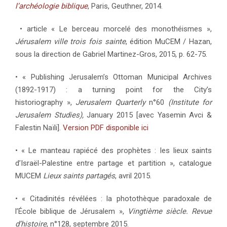
l’archéologie biblique
, Paris, Geuthner, 2014.
• article « Le berceau morcelé des monothéismes »,
Jérusalem ville trois fois sainte
, édition MuCEM / Hazan,
sous la direction de Gabriel Martinez-Gros, 2015, p. 62-75.
• « Publishing Jerusalem’s Ottoman Municipal Archives
(1892-1917) : a turning point for the City’s
historiography »,
Jerusalem Quarterly
n°60
(Institute for
Jerusalem Studies),
January 2015 [avec Yasemin Avci &
Falestin Naïli].
Version PDF disponible ici
• « Le manteau rapiécé des prophètes : les lieux saints
d’Israël-Palestine entre partage et partition », catalogue
MUCEM
Lieux saints partagés
, avril 2015.
• « Citadinités révélées : la photothèque paradoxale de
l’École biblique de Jérusalem »,
Vingtième siècle. Revue
d’histoire
, n°128, septembre 2015.