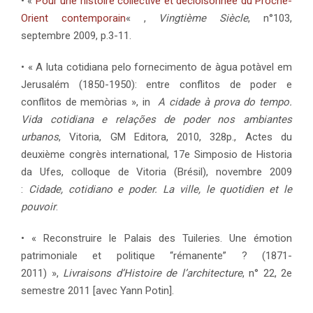
• «
Pour une histoire collective et décloisonnée du Proche-
Orient contemporain
« ,
Vingtième Siècle
, n°103,
septembre 2009, p.3-11.
• « A luta cotidiana pelo fornecimento de àgua potàvel em
Jerusalém (1850-1950): entre conflitos de poder e
conflitos de memòrias », in
A cidade à prova do tempo.
Vida cotidiana e relações de poder nos ambiantes
urbanos
, Vitoria, GM Editora, 2010, 328p., Actes du
deuxième congrès international, 17e Simposio de Historia
da Ufes, colloque de Vitoria (Brésil), novembre 2009
:
Cidade, cotidiano e poder. La ville, le quotidien et le
pouvoir
.
• « Reconstruire le Palais des Tuileries. Une émotion
patrimoniale et politique “rémanente” ? (1871-
2011) »,
Livraisons d’Histoire de l’architecture
, n° 22, 2e
semestre 2011 [avec Yann Potin].