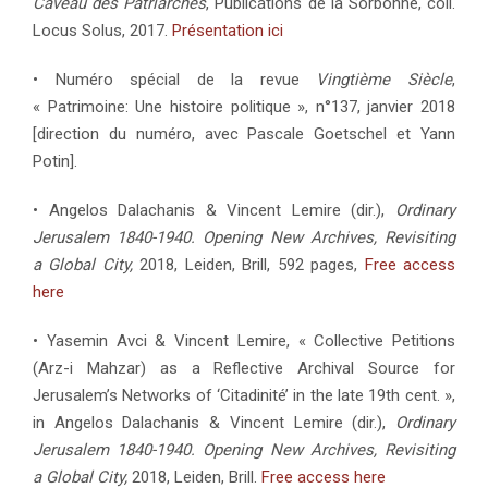
Caveau des Patriarches
, Publications de la Sorbonne, coll.
Locus Solus, 2017.
Présentation ici
• Numéro spécial de la revue
Vingtième Siècle
,
« Patrimoine: Une histoire politique », n°137, janvier 2018
[direction du numéro, avec Pascale Goetschel et Yann
Potin].
• Angelos Dalachanis & Vincent Lemire (dir.),
Ordinary
Jerusalem 1840-1940. Opening New Archives, Revisiting
a Global City,
2018, Leiden, Brill, 592 pages,
Free access
here
• Yasemin Avci & Vincent Lemire, « Collective Petitions
(Arz-i Mahzar) as a Reflective Archival Source for
Jerusalem’s Networks of ‘Citadinité’ in the late 19th cent. »,
in Angelos Dalachanis & Vincent Lemire (dir.),
Ordinary
Jerusalem 1840-1940. Opening New Archives, Revisiting
a Global City,
2018, Leiden, Brill.
Free access here