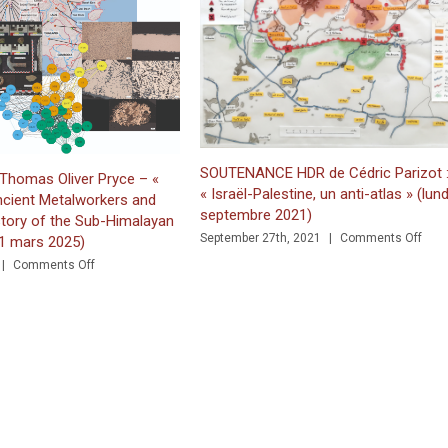
MÉDIAS : « Jé
urbanistique 
JUST RELEASED: Writing in the Church of the Nativity in B
June 4th, 2021
SOUTENANCE HDR de Cédric Parizot :
– «
« Israël-Palestine, un anti-atlas » (lundi 27
and
septembre 2021)
alayan
on
September 27th, 2021
|
Comments Off
SOUTENANCE
HDR
ENCE
de
Cédric
s
Parizot
:
« Israël-
Palestine,
un
anti-
atlas »