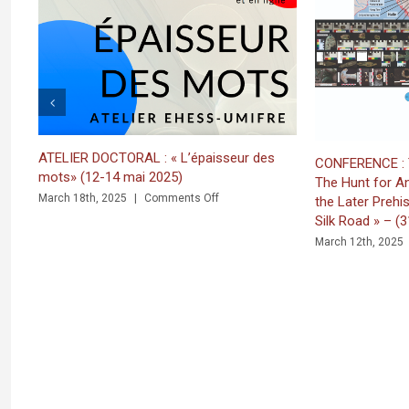
RAL : « L’épaisseur des
CONFERENCE : Thomas Oliver Pryce 
mai 2025)
The Hunt for Ancient Metalworkers 
on
|
Comments Off
the Later Prehistory of the Sub-Him
ATELIER
Silk Road » – (31 mars 2025)
DOCTORAL
on
March 12th, 2025
|
Comments Off
:
CONFER
«
:
L’épaisseur
Thoma
des
Oliver
mots»
Pryce
(12-
–
14
«
mai
The
2025)
Hunt
for