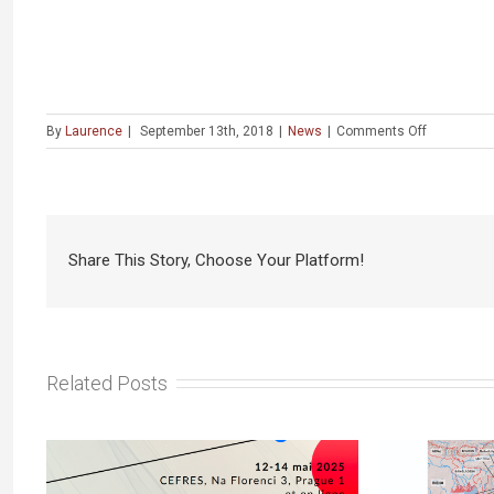
on
By
Laurence
|
September 13th, 2018
|
News
|
Comments Off
Semitica
60
vient
de
paraître
Share This Story, Choose Your Platform!
Related Posts