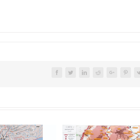
Facebook
Twitter
Linkedin
Reddit
Google+
Pinter