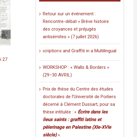
Retour sur un événement :
Rencontre-débat « Brève histoire
des croyances et préjugés
antisémites » (7 juillet 2026)
rusalem, guérilla
MÉDIAS : « Israël-Palestine : le pari
»
sciences sociales »
ethlehem. Inscriptions and Graffiti in a Multilingual and Multigraphic
on
|
Comments Off
on
June 2nd, 2021
|
Comments Off
MÉDIAS
MÉDIAS
:
WORKSHOP : « Walls & Borders »
:
« Jérusalem,
« Israël-
guérilla
(29–30 AVRIL)
Palesti
urbanistique »
:
Prix de thèse du Centre des études
le
pari
doctorales de l’Université de Poitiers
des
décerné à Clément Dussart, pour sa
scienc
sociale
thèse intitulée : «
Écrire dans les
lieux saints : graffiti latins et
pèlerinage en Palestine (XIe-XVIe
siècle)
».