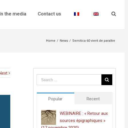
In the media
Contact us
Home
/
News
/
Semitica 60 vient de paraître
Next
Popular
Recent
WEBINAIRE : « Retour aux
sources épigraphiques »
(17 novembre 2020)