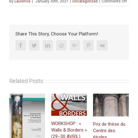
on
By
Laurence
|
January 30th, 2021
|
Uncategorized
|
Comments Off
PUBLI
:
«
Pierre
Micho
Share This Story, Choose Your Platform!
une
écritu
Facebook
Twitter
Linkedin
Reddit
Google+
Pinterest
Vk
obliqu
»
(sept
2020)
Related Posts
WORKSHOP : «
Prix de thèse du
Walls & Borders »
Centre des
J
(29–30 AVRIL)
études