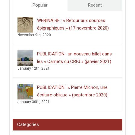
de
Popular
Recent
l’Université
de
Poitiers
WEBINAIRE : « Retour aux sources
décerné
épigraphiques » (17 novembre 2020)
à
Clément
November 9th, 2020
Dussart,
pour
sa
PUBLICATION : un nouveau billet dans
thèse
intitulée
les « Carnets du CRFJ » (janvier 2021)
:
January 12th, 2021
«
Écrire
dans
les
PUBLICATION : « Pierre Michon, une
lieux
saints
écriture oblique » (septembre 2020)
:
January 30th, 2021
graffiti
latins
et
pèlerinage
Categories
en
Palestine