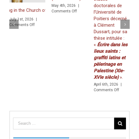
«
doctorales de
May 4th, 2026
|
Z
in the Church of the Nativity in Bethlehem. Inscriptions and Graffiti
on
Comments Off
l’Université de
f
WORKSHOP
Poitiers décerné
July 1st, 2026
|
K
:
à Clément
on
Comments Off
(
«
 Graffiti in a Multilingual and Multigraphic Perspective
Dussart, pour sa
Walls
2
thèse intitulée :
&
M
«
Écrire dans les
Borders
C
»
lieux saints :
(29–
graffiti latins et
30
pèlerinage en
AVRIL)
Palestine (XIe-
XVIe siècle)
».
April 6th, 2026
|
on
Comments Off
Prix
de
thèse
du
Centre
des
études
doctorales