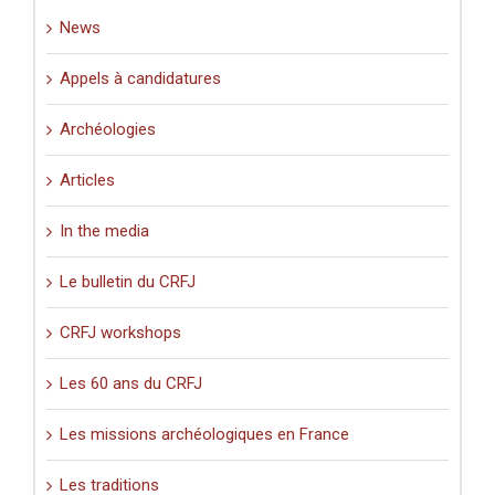
(XIe-
News
XVIe
siècle)
».
Appels à candidatures
Archéologies
Articles
In the media
Le bulletin du CRFJ
CRFJ workshops
Les 60 ans du CRFJ
Les missions archéologiques en France
Les traditions