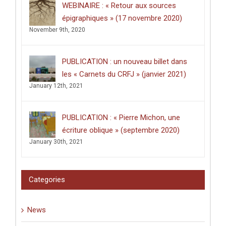
WEBINAIRE : « Retour aux sources
décerné
épigraphiques » (17 novembre 2020)
à
Clément
November 9th, 2020
Dussart,
pour
sa
PUBLICATION : un nouveau billet dans
thèse
intitulée
les « Carnets du CRFJ » (janvier 2021)
:
January 12th, 2021
«
Écrire
dans
les
PUBLICATION : « Pierre Michon, une
lieux
saints
écriture oblique » (septembre 2020)
:
January 30th, 2021
graffiti
latins
et
pèlerinage
Categories
en
Palestine
(XIe-
News
XVIe
siècle)