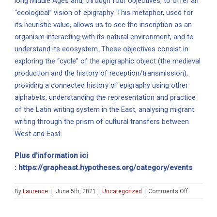
long Middle Ages and, through four objectives, to offer an
“ecological” vision of epigraphy. This metaphor, used for
its heuristic value, allows us to see the inscription as an
organism interacting with its natural environment, and to
understand its ecosystem. These objectives consist in
exploring the “cycle” of the epigraphic object (the medieval
production and the history of reception/transmission),
providing a connected history of epigraphy using other
alphabets, understanding the representation and practice
of the Latin writing system in the East, analysing migrant
writing through the prism of cultural transfers between
West and East.
Plus d’information ici
:
https://grapheast.hypotheses.org/category/events
on
By
Laurence
|
June 5th, 2021
|
Uncategorized
|
Comments Off
PROJET
ERC