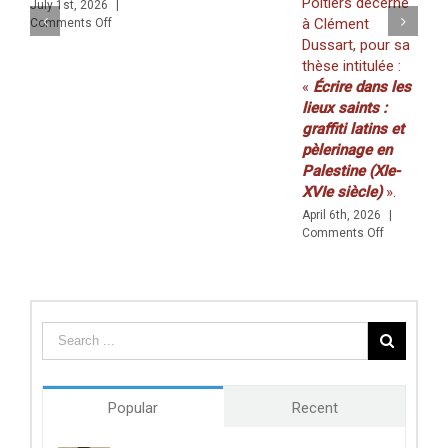
Poitiers décerné
July 1st, 2026
|
K
:
à Clément
on
Comments Off
(
«
ffiti in a Multilingual and Multigraphic Perspective
Dussart, pour sa
Walls
2
thèse intitulée :
&
M
«
Écrire dans les
Borders
C
»
lieux saints :
(29–
graffiti latins et
30
pèlerinage en
AVRIL)
Palestine (XIe-
XVIe siècle)
».
April 6th, 2026
|
on
Comments Off
Prix
de
thèse
du
Centre
des
études
doctorales
de
Popular
Recent
l’Université
de
Poitiers