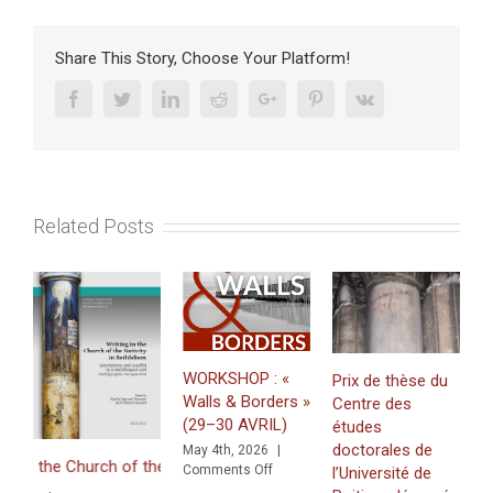
:
actualité
du
Share This Story, Choose Your Platform!
projet
«
Facebook
Twitter
Linkedin
Reddit
Google+
Pinterest
Vk
GRAPH-
EAST
».
Related Posts
WORKSHOP : «
Prix de thèse du
Walls & Borders »
Centre des
J
(29–30 AVRIL)
études
«
doctorales de
May 4th, 2026
|
Z
the Church of the Nativity in Bethlehem. Inscriptions and Graffiti in 
on
Comments Off
l’Université de
f
WORKSHOP