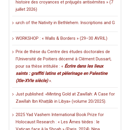
histoire des croyances et préjugés antisémites » (7
juillet 2026)
 Church of the Nativity in Bethlehem. Inscriptions and Graffiti in a M
WORKSHOP : « Walls & Borders » (29–30 AVRIL)
Prix de thèse du Centre des études doctorales de
l’Université de Poitiers décerné à Clément Dussart,
pour sa thèse intitulée : «
Écrire dans les lieux
saints : graffiti latins et pèlerinage en Palestine
(XIe-XVIe siècle)
».
Just published: «Minting Gold at Zawīlah: A Case for
Zawīlah Ibn Khaṭṭāb in Libya» (volume 20/2025).
2025 Yad Vashem International Book Prize for
Holocaust Research : « Les Âmes tièdes : le
Vatican face à la Shoah » (Paris, 2024), Nina