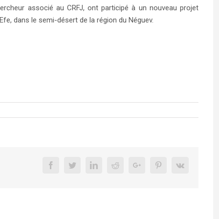
 chercheur associé au CRFJ, ont participé à un nouveau projet
 Efe, dans le semi-désert de la région du Néguev.
Facebook
Twitter
Linkedin
Reddit
Google+
Pinterest
Vk