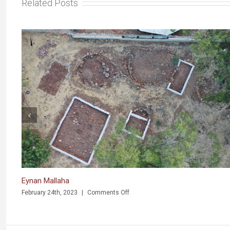
Related Posts
Eynan Mallaha
on
February 24th, 2023
|
Comments Off
Eynan
Mallaha