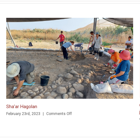
par
des
scientifiques
de
Cantabrie
Sha’ar Hagolan
on
February 23rd, 2023
|
Comments Off
Sha’ar
Hagolan