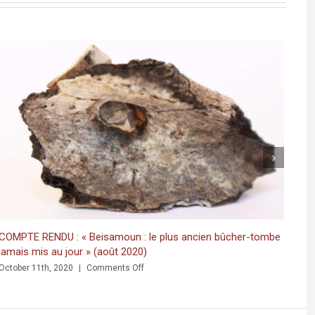
COMPTE RENDU : « Beisamoun : le plus ancien bûcher-tombe
jamais mis au jour » (août 2020)
on
October 11th, 2020
|
Comments Off
COMPTE
RENDU
: