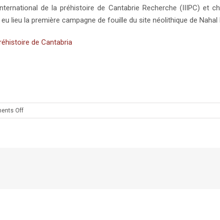
 international de la préhistoire de Cantabrie Recherche (IIIPC) et
 eu lieu la première campagne de fouille du site néolithique de Nahal
 préhistoire de Cantabria
on
ents Off
Première
campagne
de
fouille
du
site
néolithique
de
Nahal
Efe
(Israël)