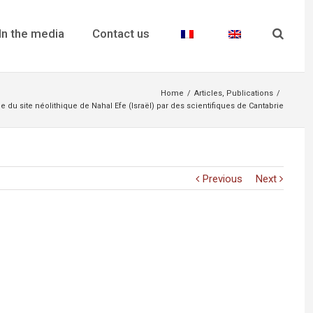
In the media
Contact us
Home
/
Articles
,
Publications
/
du site néolithique de Nahal Efe (Israël) par des scientifiques de Cantabrie
Previous
Next