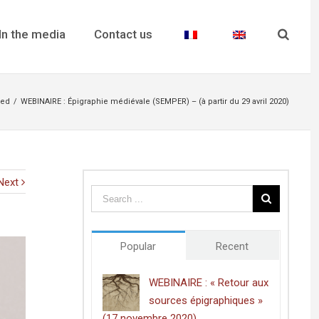
In the media
Contact us
zed
/
WEBINAIRE : Épigraphie médiévale (SEMPER) – (à partir du 29 avril 2020)
Next
Popular
Recent
WEBINAIRE : « Retour aux
sources épigraphiques »
(17 novembre 2020)