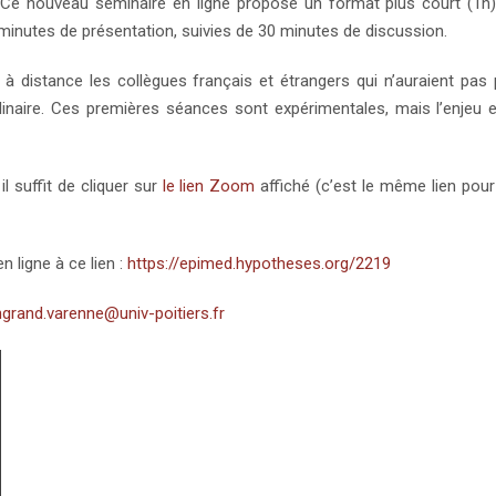
 Ce nouveau séminaire en ligne propose un format plus court (1h)
 minutes de présentation, suivies de 30 minutes de discussion.
r à distance les collègues français et étrangers qui n’auraient pas
linaire. Ces premières séances sont expérimentales, mais l’enjeu 
l suffit de cliquer sur
le lien Zoom
affiché (c’est le même lien pour
 ligne à ce lien :
https://epimed.hypotheses.org/2219
ingrand.varenne@univ-poitiers.fr