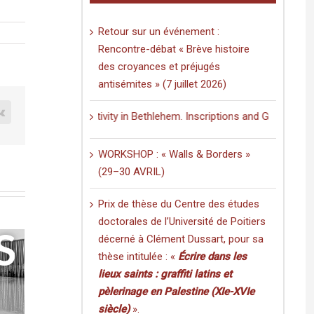
Retour sur un événement :
Rencontre-débat « Brève histoire
des croyances et préjugés
antisémites » (7 juillet 2026)
est
Vk
 of the Nativity in Bethlehem. Inscriptions and Graffiti in a Multili
WORKSHOP : « Walls & Borders »
(29–30 AVRIL)
Prix de thèse du Centre des études
doctorales de l’Université de Poitiers
décerné à Clément Dussart, pour sa
thèse intitulée : «
Écrire dans les
lieux saints : graffiti latins et
pèlerinage en Palestine (XIe-XVIe
siècle)
».