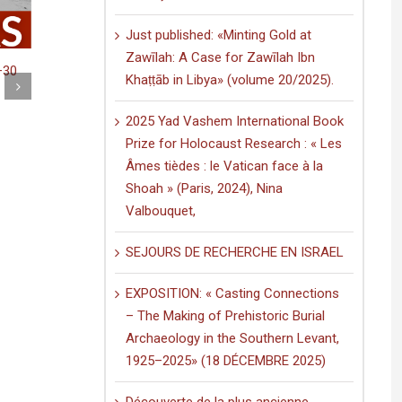
Just published: «Minting Gold at
Zawīlah: A Case for Zawīlah Ibn
ntre des études
Khaṭṭāb in Libya» (volume 20/2025).
rsité de Poitiers
ussart, pour sa thèse
2025 Yad Vashem International Book
ns les lieux saints :
Just published: «Minting Gold at Zawīlah: 
Prize for Holocaust Research : « Les
lerinage en Palestine
Case for Zawīlah Ibn Khaṭṭāb in Libya»
Âmes tièdes : le Vatican face à la
(volume 20/2025).
Shoah » (Paris, 2024), Nina
on
nts Off
on
March 19th, 2026
|
Comments Off
Prix
Valbouquet,
Just
de
published:
thèse
«Minting
iptions and Graffiti in a Multilingual and Multigraphic Perspective
SEJOURS DE RECHERCHE EN ISRAEL
du
Gold
Centre
at
des
EXPOSITION: « Casting Connections
Zawīlah:
études
A
– The Making of Prehistoric Burial
doctorales
Case
de
Archaeology in the Southern Levant,
for
l’Université
Zawīlah
1925–2025» (18 DÉCEMBRE 2025)
de
Ibn
Poitiers
Khaṭṭāb
décerné