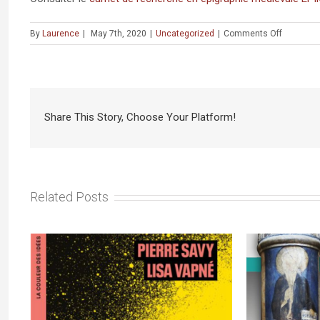
on
By
Laurence
|
May 7th, 2020
|
Uncategorized
|
Comments Off
WEBINAI
:
Épigraphi
médiéval
(SEMPER)
Share This Story, Choose Your Platform!
–
(à
partir
du
29
avril
Related Posts
2020)