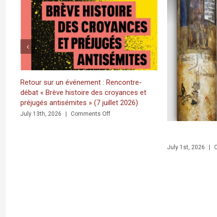
ent : Rencontre-
e des croyances et
(7 juillet 2026)
on
ts Off
Retour
sur
JU
un
on
July 1st, 2026
|
Comments Off
événement
y in Bethlehem. Inscriptions and Graffiti in a Multilingual and Multigraphic Persp
:
Rencontre-
débat
«
Brève
histoire
des