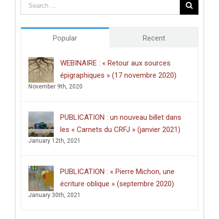
des
études
doctorales
de
Popular
Recent
l’Université
de
Poitiers
WEBINAIRE : « Retour aux sources
décerné
épigraphiques » (17 novembre 2020)
à
Clément
November 9th, 2020
Dussart,
pour
sa
PUBLICATION : un nouveau billet dans
thèse
intitulée
les « Carnets du CRFJ » (janvier 2021)
:
January 12th, 2021
«
Écrire
dans
les
PUBLICATION : « Pierre Michon, une
lieux
saints
écriture oblique » (septembre 2020)
:
January 30th, 2021
graffiti
latins
et