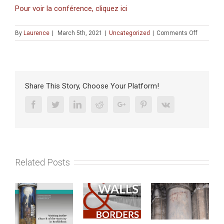
Pour voir la conférence, cliquez ici
on
By
Laurence
|
March 5th, 2021
|
Uncategorized
|
Comments Off
CONFÉRE
:
«
Le
néolibéra
Share This Story, Choose Your Platform!
en
Israël
Facebook
Twitter
Linkedin
Reddit
Google+
Pinterest
Vk
face
à
la
crise
du
Related Posts
Covid-
19
»
(AFEIL-
CRFJ,
mardi
9