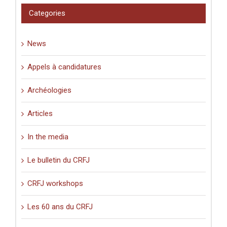
pèlerinage
Categories
en
Palestine
(XIe-
News
XVIe
siècle)
».
Appels à candidatures
Archéologies
Articles
In the media
Le bulletin du CRFJ
CRFJ workshops
Les 60 ans du CRFJ