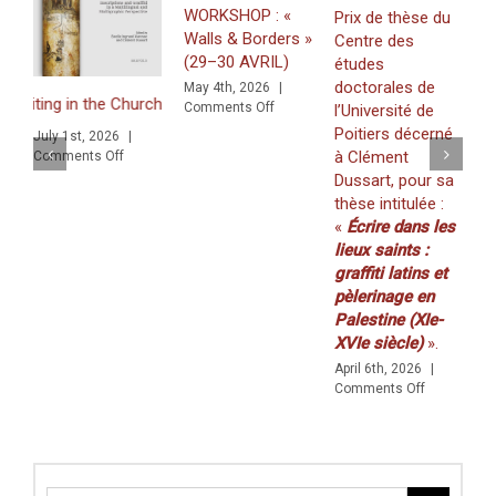
WORKSHOP : «
Prix de thèse du
mars
Walls & Borders »
Centre des
2021)
J
(29–30 AVRIL)
études
«
doctorales de
May 4th, 2026
|
Z
ing in the Church of the Nativity in Bethlehem. Inscriptions and Graf
on
Comments Off
l’Université de
f
WORKSHOP
Poitiers décerné
July 1st, 2026
|
K
:
à Clément
on
Comments Off
(
«
s and Graffiti in a Multilingual and Multigraphic Perspective
Dussart, pour sa
Walls
2
thèse intitulée :
&
M
«
Écrire dans les
Borders
C
»
lieux saints :
(29–
graffiti latins et
30
pèlerinage en
AVRIL)
Palestine (XIe-
XVIe siècle)
».
April 6th, 2026
|
on
Comments Off
Prix
de
thèse
du
Centre