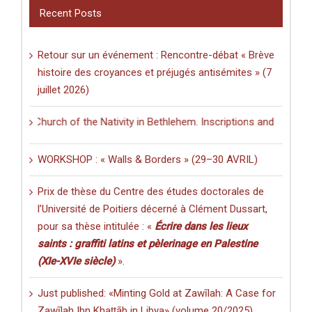
Recent Posts
Retour sur un événement : Rencontre-débat « Brève
histoire des croyances et préjugés antisémites » (7
juillet 2026)
he Church of the Nativity in Bethlehem. Inscriptions and Graffiti in a
WORKSHOP : « Walls & Borders » (29–30 AVRIL)
Prix de thèse du Centre des études doctorales de
l’Université de Poitiers décerné à Clément Dussart,
pour sa thèse intitulée : «
Écrire dans les lieux
saints : graffiti latins et pèlerinage en Palestine
(XIe-XVIe siècle)
».
Just published: «Minting Gold at Zawīlah: A Case for
Zawīlah Ibn Khaṭṭāb in Libya» (volume 20/2025).