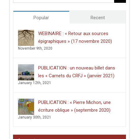
études
doctorales
de
Popular
Recent
l’Université
de
Poitiers
WEBINAIRE : « Retour aux sources
décerné
épigraphiques » (17 novembre 2020)
à
Clément
November 9th, 2020
Dussart,
pour
sa
PUBLICATION : un nouveau billet dans
thèse
intitulée
les « Carnets du CRFJ » (janvier 2021)
:
January 12th, 2021
«
Écrire
dans
les
PUBLICATION : « Pierre Michon, une
lieux
saints
écriture oblique » (septembre 2020)
:
January 30th, 2021
graffiti
latins
et
pèlerinage