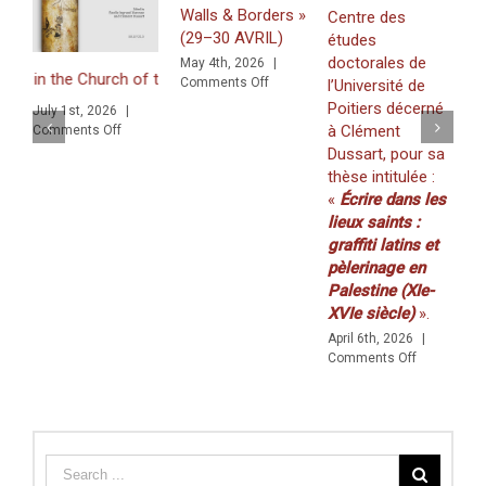
Walls & Borders »
Centre des
Tech
J
(29–30 AVRIL)
études
Event
«
»
doctorales de
May 4th, 2026
|
Z
in the Church of the Nativity in Bethlehem. Inscriptions and Graffiti 
on
(31
Comments Off
l’Université de
f
WORKSHOP
octob
Poitiers décerné
July 1st, 2026
|
K
:
2022)
à Clément
on
Comments Off
(
«
Graffiti in a Multilingual and Multigraphic Perspective
Dussart, pour sa
Walls
2
thèse intitulée :
&
M
«
Écrire dans les
Borders
C
»
lieux saints :
(29–
graffiti latins et
30
pèlerinage en
AVRIL)
Palestine (XIe-
XVIe siècle)
».
April 6th, 2026
|
on
Comments Off
Prix
de
thèse
du
Centre
des