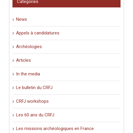
Categories
en
Palestine
(XIe-
News
XVIe
siècle)
».
Appels à candidatures
Archéologies
Articles
In the media
Le bulletin du CRFJ
CRFJ workshops
Les 60 ans du CRFJ
Les missions archéologiques en France