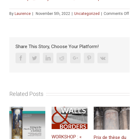
on
By
Laurence
|
November 5th, 2022
|
Uncategorized
|
Comments Off
CONF
:
Claud
Rosen
(CRFJ
Share This Story, Choose Your Platform!
«
What
Facebook
Twitter
Linkedin
Reddit
Google+
Pinterest
Vk
Can
We
Learn
from
Obser
Related Posts
Techn
Fairs?
The
Case
of
an
Israel
WORKSHOP : «
Prix de thèse du
High-