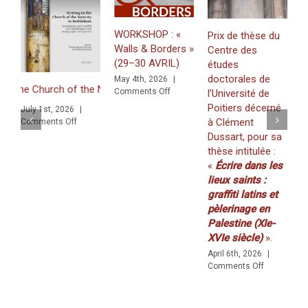
WORKSHOP : «
Prix de thèse du
Walls & Borders »
Centre des
J
(29–30 AVRIL)
études
«
doctorales de
May 4th, 2026
|
Z
e Church of the Nativity in Bethlehem. Inscriptions and Graffiti in a 
on
Comments Off
l’Université de
f
WORKSHOP
Poitiers décerné
July 1st, 2026
|
K
:
à Clément
on
Comments Off
(
«
iti in a Multilingual and Multigraphic Perspective
Dussart, pour sa
Walls
2
thèse intitulée :
&
M
«
Écrire dans les
Borders
C
»
lieux saints :
(29–
graffiti latins et
30
pèlerinage en
AVRIL)
Palestine (XIe-
XVIe siècle)
».
April 6th, 2026
|
on
Comments Off
Prix
de
thèse