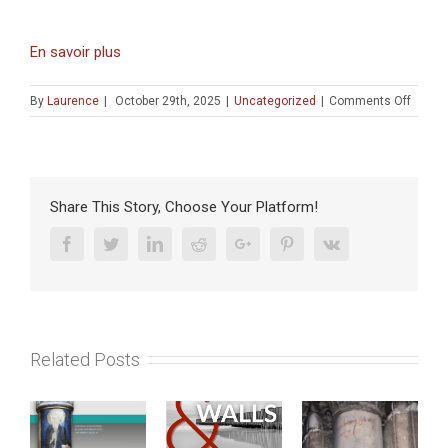
En savoir plus
on
By
Laurence
|
October 29th, 2025
|
Uncategorized
|
Comments Off
CONFÉ
:
«
Appro
de
Share This Story, Choose Your Platform!
la
normat
Facebook
Twitter
Linkedin
Reddit
Google+
Pinterest
Vk
islami
:
parcou
et
métho
Related Posts
»
(26
NOVE
2025)