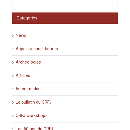
latins
et
pèlerinage
Categories
en
Palestine
(XIe-
News
XVIe
siècle)
».
Appels à candidatures
Archéologies
Articles
In the media
Le bulletin du CRFJ
CRFJ workshops
Les 60 ans du CRFJ