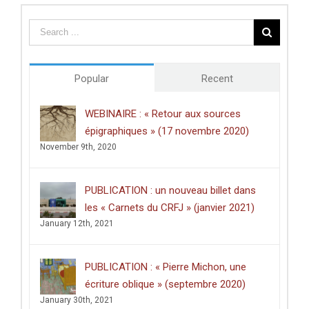
du
Centre
des
études
doctorales
de
Popular
Recent
l’Université
de
Poitiers
WEBINAIRE : « Retour aux sources
décerné
épigraphiques » (17 novembre 2020)
à
Clément
November 9th, 2020
Dussart,
pour
sa
PUBLICATION : un nouveau billet dans
thèse
intitulée
les « Carnets du CRFJ » (janvier 2021)
:
January 12th, 2021
«
Écrire
dans
les
PUBLICATION : « Pierre Michon, une
lieux
saints
écriture oblique » (septembre 2020)
:
January 30th, 2021
graffiti