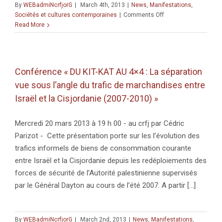
By
WEBadmiNcrfjorG
|
March 4th, 2013
|
News
,
Manifestations
,
on
Sociétés et cultures contemporaines
|
Comments Off
Colloque
Read More
« Interventions
sociales
et
faits
Conférence « DU KIT-KAT AU 4×4 : La séparation
religieux »
vue sous l’angle du trafic de marchandises entre
Israël et la Cisjordanie (2007-2010) »
Mercredi 20 mars 2013 à 19 h 00 - au crfj par Cédric
Parizot - Cette présentation porte sur les l’évolution des
trafics informels de biens de consommation courante
entre Israël et la Cisjordanie depuis les redéploiements des
forces de sécurité de l’Autorité palestinienne supervisés
par le Général Dayton au cours de l’été 2007. A partir [...]
By
WEBadmiNcrfjorG
|
March 2nd, 2013
|
News
,
Manifestations
,