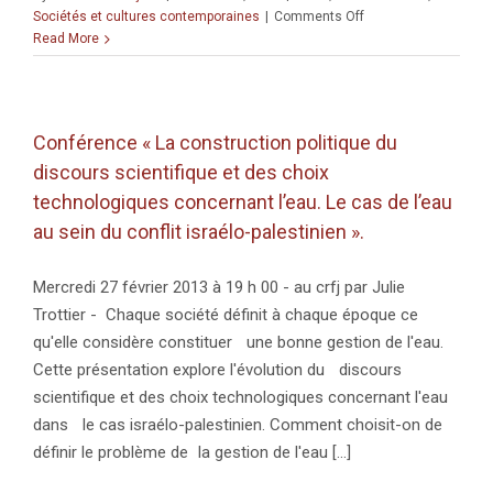
on
Sociétés et cultures contemporaines
|
Comments Off
Conférence
Read More
« DU
KIT-
KAT
AU
Conférence « La construction politique du
4×4
discours scientifique et des choix
:
La
technologiques concernant l’eau. Le cas de l’eau
séparation
au sein du conflit israélo-palestinien ».
vue
sous
l’angle
Mercredi 27 février 2013 à 19 h 00 - au crfj par Julie
du
Trottier - Chaque société définit à chaque époque ce
trafic
qu'elle considère constituer une bonne gestion de l'eau.
de
Cette présentation explore l'évolution du discours
marchandises
entre
scientifique et des choix technologiques concernant l'eau
Israël
dans le cas israélo-palestinien. Comment choisit-on de
et
définir le problème de la gestion de l'eau [...]
la
Cisjordanie