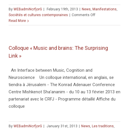
(2007-
2010) »
By
WEBadmiNcrfjorG
|
February 19th, 2013
|
News
,
Manifestations
,
on
Sociétés et cultures contemporaines
|
Comments Off
Conférence
Read More
« La
construction
politique
du
Colloque « Music and brains: The Surprising
discours
Link »
scientifique
et
des
An Interface between Music, Cognition and
choix
Neuroscience Un colloque international, en anglais, se
technologiques
concernant
tiendra à Jérusalem - The Konrad Adenauer Conference
l’eau.
Centre Mishkenot Sha’ananim - du 10 au 13 février 2013 en
Le
partenariat avec le CRFJ - Programme détaillé Affiche du
cas
colloque
de
l’eau
au
sein
By
WEBadmiNcrfjorG
|
January 31st, 2013
|
News
,
Les traditions
,