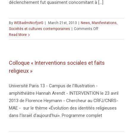
déclenchement fut quasiment concomitant à [...]
By
WEBadmiNcrfjorG
|
March 21st, 2013
|
News
,
Manifestations
,
on
Sociétés et cultures contemporaines
|
Comments Off
Conférence
Read More
« La
France
et
l’importation
Colloque « Interventions sociales et faits
du
religieux »
conflit
israélo-
palestinien »
Université Paris 13 - Campus de l’Illustration -
–
amphithéâtre Hannah Arendt - INTERVENTION le 23 avril
Marc
Hecker
2013 de Florence Heymann - Chercheur au CRFJ/CNRS-
MAE - sur le thème «Évolution des identités religieuses
dans l’Israël d’aujourd’hui». Programme complet