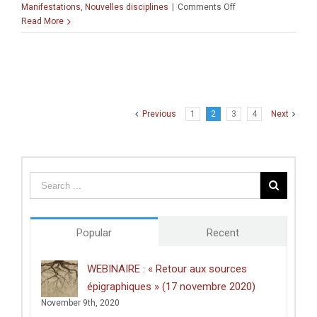
du
on
Manifestations
,
Nouvelles disciplines
|
Comments Off
conflit
Colloque
Read More
israélo-
« Music
palestinien ».
and
brains:
The
Surprising
Link »
Previous
1
2
3
4
Next
Popular
Recent
WEBINAIRE : « Retour aux sources
épigraphiques » (17 novembre 2020)
November 9th, 2020