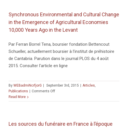
Cairene
Nobility?
Synchronous Environmental and Cultural Change
The
in the Emergence of Agricultural Economies
Circassians
in
10,000 Years Ago in the Levant
the
Mamluk
Par Ferran Borrel Tena, boursier fondation Bettencout
Sultanate ».
Schueller, actuellement boursier à l'institut de préhistoire
de Cantabria. Parution dans le journal PLOS du 4 août
2015. Consulter l'article en ligne
By
WEBadmiNcrfjorG
|
September 3rd, 2015
|
Articles
,
on
Publications
|
Comments Off
Synchronous
Read More
Environmental
and
Cultural
Change
Les sources du funéraire en France à l’époque
in