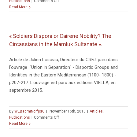
on
Publications
|
Comments Off
Les
Read More
Collections
de
L’Histoire
« Soldiers Dispora or Cairene Nobility? The
Circassians in the Mamluk Sultanate ».
Article de Julien Loiseau, Directeur du CRFJ, paru dans
l'ouvrage "Union in Separation" - Disportic Groups and
Identities in the Eastern Mediterranean (1100- 1800) -
p207-217. L’ouvrage est paru aux éditions VIELLA, en
septembre 2015.
By
WEBadmiNcrfjorG
|
November 16th, 2015
|
Articles
,
on
Publications
|
Comments Off
« Soldiers
Read More
Dispora
or