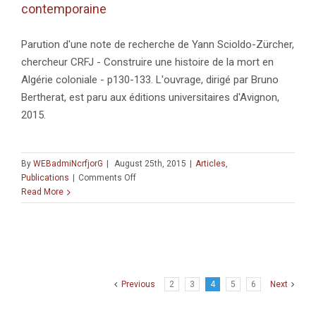
contemporaine
the
Emergence
of
Parution d'une note de recherche de Yann Scioldo-Zürcher,
Agricultural
chercheur CRFJ - Construire une histoire de la mort en
Economies
10,000
Algérie coloniale - p130-133. L'ouvrage, dirigé par Bruno
Years
Bertherat, est paru aux éditions universitaires d'Avignon,
Ago
2015.
in
the
Levant
By
WEBadmiNcrfjorG
|
August 25th, 2015
|
Articles
,
on
Publications
|
Comments Off
Les
Read More
sources
du
funéraire
en
France
à
Previous
2
3
4
5
6
Next
l’époque
contemporaine