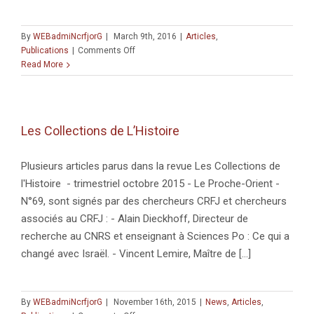
By
WEBadmiNcrfjorG
|
March 9th, 2016
|
Articles
,
on
Publications
|
Comments Off
Tel
Read More
Achziv
:
les
fouilles
Les Collections de L’Histoire
d’une
antique
cité
Plusieurs articles parus dans la revue Les Collections de
phénicienne
l'Histoire - trimestriel octobre 2015 - Le Proche-Orient -
N°69, sont signés par des chercheurs CRFJ et chercheurs
associés au CRFJ : - Alain Dieckhoff, Directeur de
recherche au CNRS et enseignant à Sciences Po : Ce qui a
changé avec Israël. - Vincent Lemire, Maître de [...]
By
WEBadmiNcrfjorG
|
November 16th, 2015
|
News
,
Articles
,