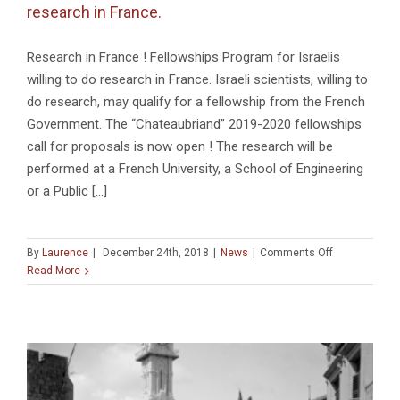
research in France.
Research in France ! Fellowships Program for Israelis
willing to do research in France. Israeli scientists, willing to
do research, may qualify for a fellowship from the French
Government. The “Chateaubriand” 2019-2020 fellowships
call for proposals is now open ! The research will be
performed at a French University, a School of Engineering
or a Public [...]
on
By
Laurence
|
December 24th, 2018
|
News
|
Comments Off
Fellowships
Read More
Program
for
Israelis
willing
to
do
research