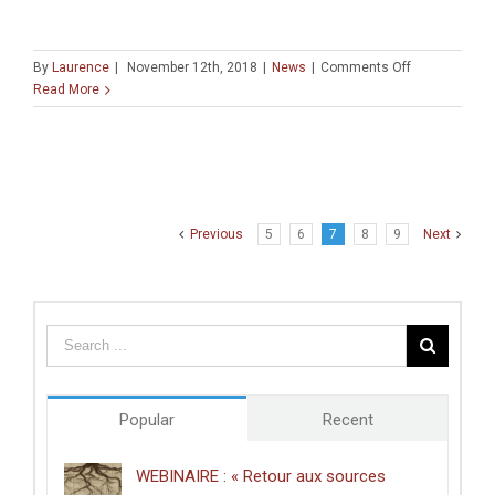
on
By
Laurence
|
November 12th, 2018
|
News
|
Comments Off
Workshop
Read More
« Villes
et
tyrannie
des
mémoires »
Previous
5
6
7
8
9
Next
Popular
Recent
WEBINAIRE : « Retour aux sources