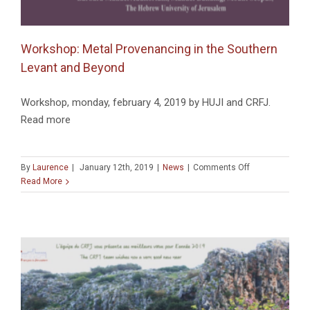
Workshop: Metal Provenancing in the Southern
Levant and Beyond
Workshop, monday, february 4, 2019 by HUJI and CRFJ.
Read more
on
By
Laurence
|
January 12th, 2019
|
News
|
Comments Off
Workshop:
Read More
Metal
Provenancing
in
the
Southern
Levant
and
Beyond