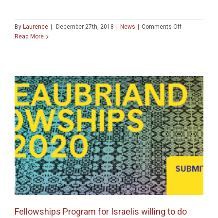
on
By
Laurence
|
December 27th, 2018
|
News
|
Comments Off
Call
Read More
for
papers
Workshop:
« Jerusalem’
archaeologic
archives
at
a
glance »
« Fenêtre
sur
les
archives
archéologiqu
de
Jérusalem »
Fellowships Program for Israelis willing to do