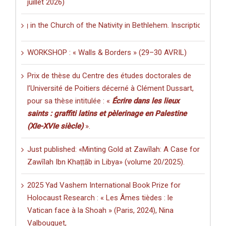
juillet 2026)
 in the Church of the Nativity in Bethlehem. Inscriptions and Graffit
WORKSHOP : « Walls & Borders » (29–30 AVRIL)
Prix de thèse du Centre des études doctorales de
l’Université de Poitiers décerné à Clément Dussart,
pour sa thèse intitulée : «
Écrire dans les lieux
saints : graffiti latins et pèlerinage en Palestine
(XIe-XVIe siècle)
».
Just published: «Minting Gold at Zawīlah: A Case for
Zawīlah Ibn Khaṭṭāb in Libya» (volume 20/2025).
2025 Yad Vashem International Book Prize for
Holocaust Research : « Les Âmes tièdes : le
Vatican face à la Shoah » (Paris, 2024), Nina
Valbouquet,