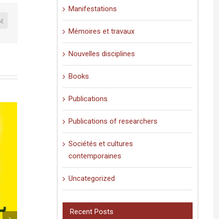
Manifestations
est
Vk
Mémoires et travaux
Nouvelles disciplines
Books
Publications
Publications of researchers
Sociétés et cultures
contemporaines
Uncategorized
ains ont volé le rouge
La 3D dans la poche : une application
smartphone pour faire revivre le quarti
on
maghrébin de Jérusalem
23
|
Comments Off
Comment
Recent Posts
on
August 31st, 2023
|
Comments Off