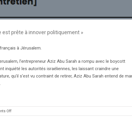
e est prête à innover politiquement »
 français à Jérusalem.
Jerusalem, l’entrepreneur Aziz Abu Sarah a rompu avec le boycott
t inquiété les autorités israéliennes, les laissant craindre une
ature, qu’il s’est vu contraint de retirer, Aziz Abu Sarah entend de ma
.
on
ts Off
Aziz
Abu
Sarah