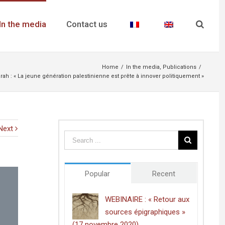
In the media
Contact us
Home
/
In the media
,
Publications
/
rah : « La jeune génération palestinienne est prête à innover politiquement »
Next
Popular
Recent
WEBINAIRE : « Retour aux
sources épigraphiques »
(17 novembre 2020)