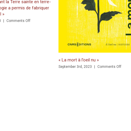
e-
r
ant
JUST RELEASED: Writing in the
« La mort à l’oeil nu »
on
September 3rd, 2023
|
Comments Off
«
ie
La
mort
à
l’oeil
nu
»