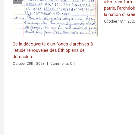
« En transformant la Terre sainte en terr
patrie, l’archéologie a permis de fabrique
la nation d’Israël »
on
October 18th, 2023
|
Comments Off
«
En
transform
la
’un fonds d’archives à
Terre
 des Ethiopiens de
sainte
en
on
Comments Off
terre-
De
patrie,
la
l’archéolog
découverte
a
d’un
permis
fonds
de
d’archives
fabriquer
à
la
l’étude
nation
renouvelée
d’Israël
des
»
Ethiopiens
de
Jérusalem