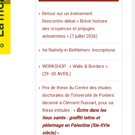
les
La
humains
3D
ont
dans
Retour sur un événement :
volé
la
Rencontre-débat « Brève histoire
le
poche
rouge
des croyances et préjugés
:
aux
une
antisémites » (7 juillet 2026)
plantes
applicati
smartph
 Church of the Nativity in Bethlehem. Inscriptions and Graffiti in a M
pour
faire
revivre
WORKSHOP : « Walls & Borders »
le
quartier
(29–30 AVRIL)
maghréb
de
Prix de thèse du Centre des études
Jérusal
doctorales de l’Université de Poitiers
décerné à Clément Dussart, pour sa
thèse intitulée : «
Écrire dans les
lieux saints : graffiti latins et
pèlerinage en Palestine (XIe-XVIe
siècle)
».