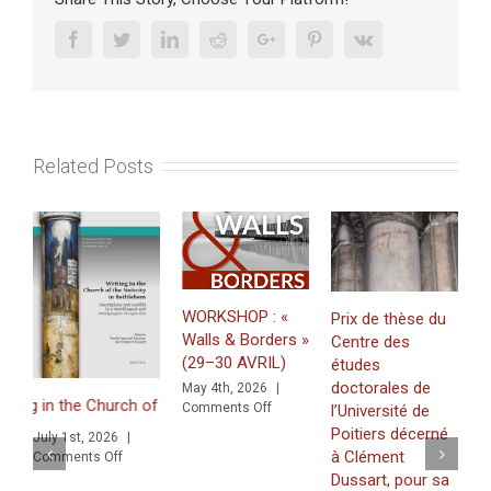
du
libéralis
Facebook
Twitter
Linkedin
Reddit
Google+
Pinterest
Vk
armé
Related Posts
WORKSHOP : «
Prix de thèse du
Walls & Borders »
Centre des
J
(29–30 AVRIL)
études
«
doctorales de
May 4th, 2026
|
Z
n the Church of the Nativity in Bethlehem. Inscriptions and Graffiti i
on
Comments Off
l’Université de
f
WORKSHOP
Poitiers décerné
July 1st, 2026
|
K
:
à Clément
on
Comments Off
(
«
Graffiti in a Multilingual and Multigraphic Perspective
Dussart, pour sa
Walls
2