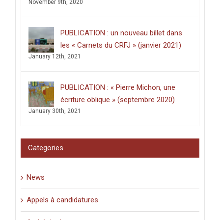
November 9th, 2020
Dussart,
pour
sa
PUBLICATION : un nouveau billet dans
thèse
intitulée
les « Carnets du CRFJ » (janvier 2021)
:
January 12th, 2021
«
Écrire
dans
les
PUBLICATION : « Pierre Michon, une
lieux
saints
écriture oblique » (septembre 2020)
:
January 30th, 2021
graffiti
latins
et
pèlerinage
Categories
en
Palestine
(XIe-
News
XVIe
siècle)
».
Appels à candidatures