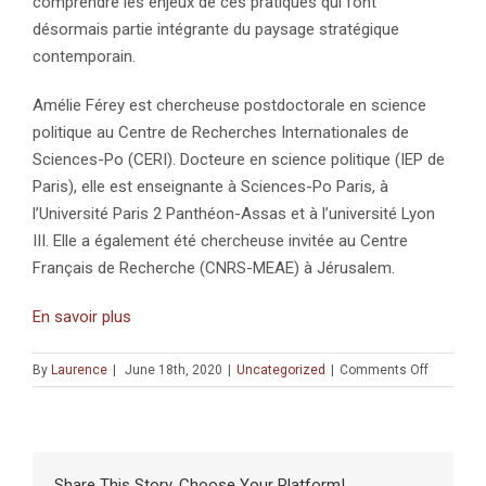
comprendre les enjeux de ces pratiques qui font
désormais partie intégrante du paysage stratégique
contemporain.
Amélie Férey est chercheuse postdoctorale en science
politique au Centre de Recherches Internationales de
Sciences-Po (CERI). Docteure en science politique (IEP de
Paris), elle est enseignante à Sciences-Po Paris, à
l’Université Paris 2 Panthéon-Assas et à l’université Lyon
III. Elle a également été chercheuse invitée au Centre
Français de Recherche (CNRS-MEAE) à Jérusalem.
En savoir plus
on
By
Laurence
|
June 18th, 2020
|
Uncategorized
|
Comments Off
PUBLICAT
:
Assassin
ciblés.
Critique
Share This Story, Choose Your Platform!