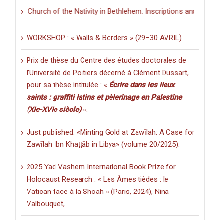
he Church of the Nativity in Bethlehem. Inscriptions and Graffiti in a
WORKSHOP : « Walls & Borders » (29–30 AVRIL)
Prix de thèse du Centre des études doctorales de
l’Université de Poitiers décerné à Clément Dussart,
pour sa thèse intitulée : «
Écrire dans les lieux
saints : graffiti latins et pèlerinage en Palestine
(XIe-XVIe siècle)
».
Just published: «Minting Gold at Zawīlah: A Case for
Zawīlah Ibn Khaṭṭāb in Libya» (volume 20/2025).
2025 Yad Vashem International Book Prize for
Holocaust Research : « Les Âmes tièdes : le
Vatican face à la Shoah » (Paris, 2024), Nina
Valbouquet,