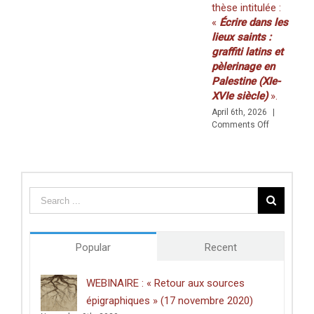
thèse intitulée :
&
M
«
Écrire dans les
Borders
C
»
lieux saints :
(29–
graffiti latins et
30
pèlerinage en
AVRIL)
Palestine (XIe-
XVIe siècle)
».
April 6th, 2026
|
on
Comments Off
Prix
de
thèse
du
Centre
des
études
doctorales
de
Popular
Recent
l’Université
de
Poitiers
WEBINAIRE : « Retour aux sources
décerné
épigraphiques » (17 novembre 2020)
à
Clément