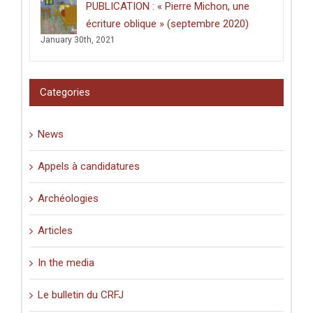
PUBLICATION : « Pierre Michon, une
lieux
saints
écriture oblique » (septembre 2020)
:
January 30th, 2021
graffiti
latins
et
pèlerinage
Categories
en
Palestine
(XIe-
News
XVIe
siècle)
».
Appels à candidatures
Archéologies
Articles
In the media
Le bulletin du CRFJ