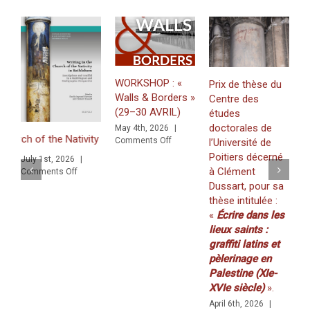
15
septembr
2024)
WORKSHOP : «
Prix de thèse du
Walls & Borders »
Centre des
J
(29–30 AVRIL)
études
«
doctorales de
May 4th, 2026
|
Z
h of the Nativity in Bethlehem. Inscriptions and Graffiti in a Multili
on
Comments Off
l’Université de
f
WORKSHOP
Poitiers décerné
July 1st, 2026
|
K
:
à Clément
on
Comments Off
(
«
Multilingual and Multigraphic Perspective
Dussart, pour sa
Walls
2
thèse intitulée :
&
M
«
Écrire dans les
Borders
C
»
lieux saints :
(29–
graffiti latins et
30
pèlerinage en
AVRIL)
Palestine (XIe-
XVIe siècle)
».
April 6th, 2026
|