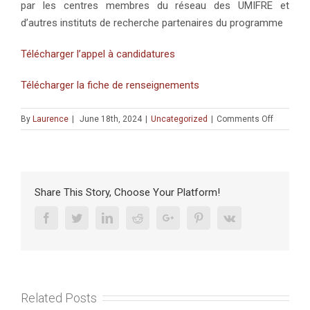
par les centres membres du réseau des UMIFRE et
d’autres instituts de recherche partenaires du programme
Télécharger l’appel à candidatures
Télécharger la fiche de renseignements
on
By
Laurence
|
June 18th, 2024
|
Uncategorized
|
Comments Off
APPEL
À
CANDIDA
:
Bourses
Share This Story, Choose Your Platform!
de
recherch
Facebook
Twitter
Linkedin
Reddit
Google+
Pinterest
Vk
en
islamolog
–
Master
(date
Related Posts
limite