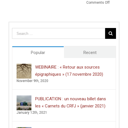
on
Comments Off
Prix
de
thèse
du
Centre
des
études
doctorales
de
Popular
Recent
l’Université
de
Poitiers
WEBINAIRE : « Retour aux sources
décerné
épigraphiques » (17 novembre 2020)
à
Clément
November 9th, 2020
Dussart,
pour
sa
PUBLICATION : un nouveau billet dans
thèse
intitulée
les « Carnets du CRFJ » (janvier 2021)
:
January 12th, 2021
«
Écrire
dans
les