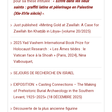
pour sa thèse intitulée : «
Écrire dans les lieux
saints : graffiti latins et pèlerinage en Palestine
(XIe-XVIe siècle)
».
Just published: «Minting Gold at Zawīlah: A Case for
Zawīlah Ibn Khaṭṭāb in Libya» (volume 20/2025).
2025 Yad Vashem International Book Prize for
Holocaust Research : « Les Âmes tièdes : le
Vatican face à la Shoah » (Paris, 2024), Nina
Valbouquet,
SEJOURS DE RECHERCHE EN ISRAEL
EXPOSITION: « Casting Connections – The Making
of Prehistoric Burial Archaeology in the Southern
Levant, 1925–2025» (18 DÉCEMBRE 2025)
Découverte de la plus ancienne figurine