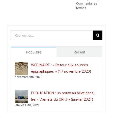
Commentaires
sur
fermés
Prix
de
thèse
du
Centre
des
études
doctorales
de
Populaire
Récent
l’Université
de
Poitiers
WEBINAIRE : « Retour aux sources
décerné
épigraphiques » (17 novembre 2020)
à
Clément
novembre 9th, 2020
Dussart,
pour
sa
PUBLICATION : un nouveau billet dans
thèse
intitulée
les « Carnets du CRFJ » (janvier 2021)
:
janvier 12th, 2021
«
Écrire
dans