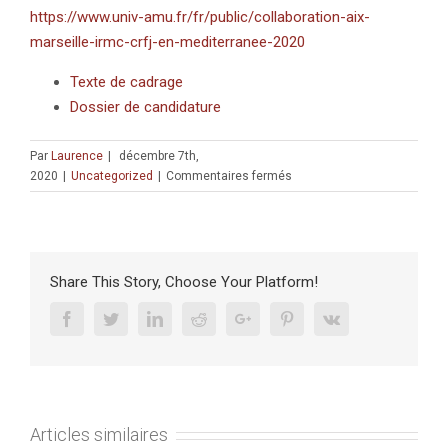
https://www.univ-amu.fr/fr/public/collaboration-aix-
marseille-irmc-crfj-en-mediterranee-2020
Texte de cadrage
Dossier de candidature
Par
Laurence
|
décembre 7th,
sur
2020
|
Uncategorized
|
Commentaires fermés
APPEL
À
CANDIDATURES
:
Projets
Share This Story, Choose Your Platform!
et
mobilités
Facebook
Twitter
Linkedin
Reddit
Google+
Pinterest
Vk
AMU-
CRFJ
2021
(date
limite
Articles similaires
12