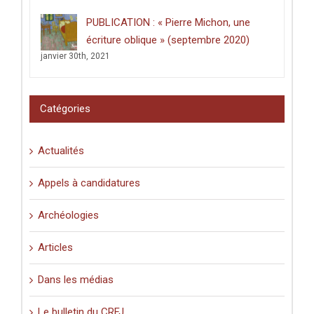
les
PUBLICATION : « Pierre Michon, une
lieux
saints
écriture oblique » (septembre 2020)
:
janvier 30th, 2021
graffiti
latins
et
pèlerinage
Catégories
en
Palestine
(XIe-
Actualités
XVIe
siècle)
».
Appels à candidatures
Archéologies
Articles
Dans les médias
Le bulletin du CRFJ