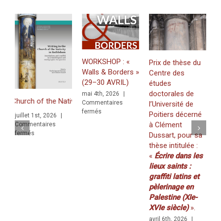
janvier
2021)
WORKSHOP : «
Prix de thèse du
Walls & Borders »
Centre des
J
(29–30 AVRIL)
études
«
doctorales de
mai 4th, 2026
|
Z
hurch of the Nativity in Bethlehem. Inscriptions and Graffiti in a Mul
Commentaires
l’Université de
f
sur
fermés
Poitiers décerné
juillet 1st, 2026
|
K
WORKSHOP
à Clément
Commentaires
(
:
sur
fermés
Dussart, pour sa
«
2
tilingual and Multigraphic Perspective
thèse intitulée :
Walls
m
«
Écrire dans les
&
C
Borders
lieux saints :
f
»
graffiti latins et
(29–
pèlerinage en
30
Palestine (XIe-
AVRIL)
XVIe siècle)
».
avril 6th, 2026
|