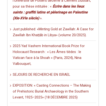
l’Université de Poitiers décerné à Clément Dussart,
pour sa thèse intitulée : «
Écrire dans les lieux
saints : graffiti latins et pèlerinage en Palestine
(XIe-XVIe siècle)
».
Just published: «Minting Gold at Zawīlah: A Case for
Zawīlah Ibn Khaṭṭāb in Libya» (volume 20/2025).
2025 Yad Vashem International Book Prize for
Holocaust Research : « Les Âmes tièdes : le
Vatican face à la Shoah » (Paris, 2024), Nina
Valbouquet,
SEJOURS DE RECHERCHE EN ISRAEL
EXPOSITION: « Casting Connections – The Making
of Prehistoric Burial Archaeology in the Southern
Levant, 1925–2025» (18 DÉCEMBRE 2025)