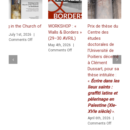
n the Church of the Nativity in Bethlehem. Inscriptions and Graffiti i
WORKSHOP : «
Prix de thèse du
J
Walls & Borders »
Centre des
«
July 1st, 2026
|
(29–30 AVRIL)
études
Z
on
Comments Off
doctorales de
f
raffiti in a Multilingual and Multigraphic Perspective
May 4th, 2026
|
on
l’Université de
K
Comments Off
WORKSHOP
Poitiers décerné
(
:
à Clément
2
«
Dussart, pour sa
M
Walls
thèse intitulée :
C
&
«
Écrire dans les
Borders
»
lieux saints :
(29–
graffiti latins et
30
pèlerinage en
AVRIL)
Palestine (XIe-
XVIe siècle)
».
April 6th, 2026
|
on
Comments Off
Prix