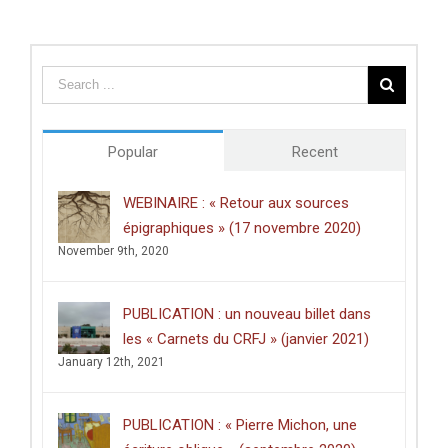
de
thèse
du
Centre
des
études
doctorales
de
Popular
Recent
l’Université
de
Poitiers
WEBINAIRE : « Retour aux sources
décerné
épigraphiques » (17 novembre 2020)
à
Clément
November 9th, 2020
Dussart,
pour
sa
PUBLICATION : un nouveau billet dans
thèse
intitulée
les « Carnets du CRFJ » (janvier 2021)
:
January 12th, 2021
«
Écrire
dans
les
PUBLICATION : « Pierre Michon, une
lieux
saints