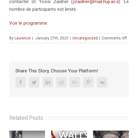
contacter Dr. Yossi Zaidner (
yzaidner@mail.huji.ac.il
). Le
nombre de participants est limité.
Voir le programme
on
By
Laurence
|
January 27th, 2023
|
Uncategorized
|
Comments Off
SÉMIN
DE
FORM
:
“Tech
Share This Story, Choose Your Platform!
of
the
Facebook
Twitter
Linkedin
Reddit
Google+
Pinterest
Vk
Flint
knappi
(20-
23
février
Related Posts
2023).