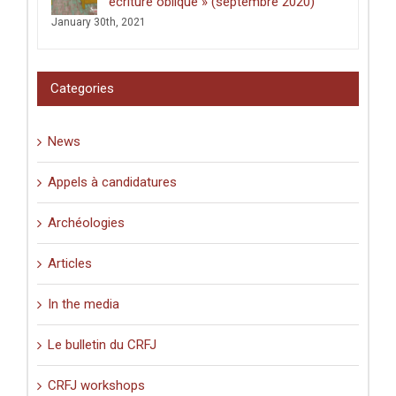
écriture oblique » (septembre 2020)
:
January 30th, 2021
graffiti
latins
et
pèlerinage
Categories
en
Palestine
(XIe-
News
XVIe
siècle)
».
Appels à candidatures
Archéologies
Articles
In the media
Le bulletin du CRFJ
CRFJ workshops