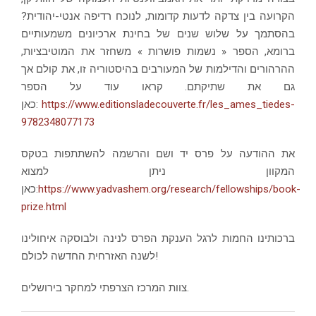
הקרועה בין צדקה לדעות קדומות, לנוכח רדיפה אנטי-יהודית?
בהסתמך על שלוש שנים של בחינת ארכיונים משמעותיים
ברומא, הספר « נשמות פושרות » משחזר את המוטיבציות,
ההרהורים והדילמות של המעורבים בהיסטוריה זו, את קולם אך
גם את שתיקתם. קראו עוד על הספר
כאן:
https://www.editionsladecouverte.fr/les_ames_tiedes-
9782348077173
את ההודעה על פרס יד ושם והרשמה להשתתפות בטקס
המקוון ניתן למצוא
כאן:
https://www.yadvashem.org/research/fellowships/book-
prize.html
ברכותינו החמות לרגל הענקת הפרס לנינה ולבוסקה איחולינו
לשנה האזרחית החדשה לכולם!
צוות המרכז הצרפתי למחקר בירושלים.