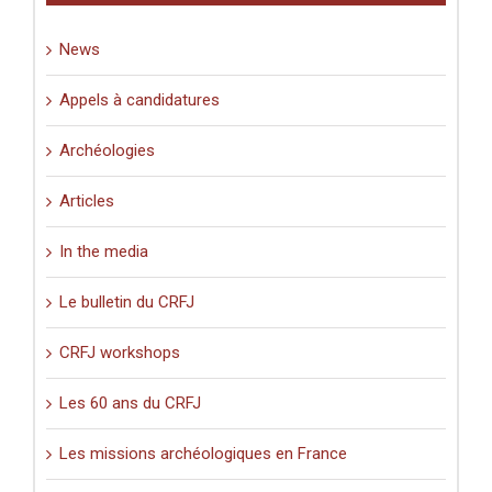
Palestine
(XIe-
News
XVIe
siècle)
».
Appels à candidatures
Archéologies
Articles
In the media
Le bulletin du CRFJ
CRFJ workshops
Les 60 ans du CRFJ
Les missions archéologiques en France