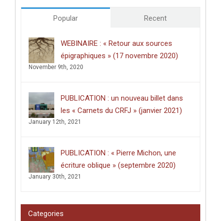
doctorales
de
Popular
Recent
l’Université
de
Poitiers
WEBINAIRE : « Retour aux sources
décerné
épigraphiques » (17 novembre 2020)
à
Clément
November 9th, 2020
Dussart,
pour
sa
PUBLICATION : un nouveau billet dans
thèse
intitulée
les « Carnets du CRFJ » (janvier 2021)
:
January 12th, 2021
«
Écrire
dans
les
PUBLICATION : « Pierre Michon, une
lieux
saints
écriture oblique » (septembre 2020)
:
January 30th, 2021
graffiti
latins
et
pèlerinage
Categories
en