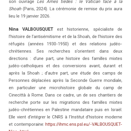
son ouvrage
Les Âmes tièdes : le Vatican face à la
Shoah
(Paris, 2024). La cérémonie de remise du prix aura
lieu le 19 janvier 2026.
Nina VALBOUSQUET
est historienne, spécialiste de
l’histoire de l’antisémitisme et de la Shoah, de l’histoire des
réfugiés (années 1930-1950) et des relations judéo-
chrétiennes. Ses recherches s’orientent dans deux
directions : d’une part, une histoire des familles mixtes
judéo-catholiques et des conversions avant, durant et
après la Shoah ; d’autre part, une étude des camps de
Personnes déplacées après la Seconde Guerre mondiale,
en particulier une microhistoire globale du camp de
Cinecittà à Rome. Dans ce cadre, un de ses chantiers de
recherche porte sur les migrations des familles mixtes
judéo-chrétiennes en Palestine mandataire puis en Israël.
Elle vient d’intégrer le CNRS à l’Institut d’histoire moderne
et contemporaine:
https://ihmc.ens.psl.eu/-VALBOUSQUET-