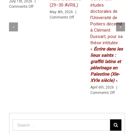
2024),
July 1st, 2026
|
(29–30 AVRIL)
études
Zawīl
Nina
on
Comments Off
doctorales de
for Z
 a Multilingual and Multigraphic Perspective
May 4th, 2026
|
Valbou
on
l’Université de
Khaṭṭ
Comments Off
WORKSHOP
Poitiers décerné
(vol
:
à Clément
20/20
«
Dussart, pour sa
March
Walls
thèse intitulée :
Comme
&
«
Écrire dans les
Borders
»
lieux saints :
(29–
graffiti latins et
30
pèlerinage en
AVRIL)
Palestine (XIe-
XVIe siècle)
».
April 6th, 2026
|
on
Comments Off
Prix
de
thèse
du
Centre
des
études