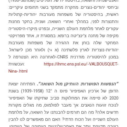
האנטישמיות והשואה, בהיסטוריה של הפליטים (שנות1930-50)
וביחסי יהודים-נוצרים. מחקרה מתמקד בשני תחומים עיקריים:
ראשית, בהיסטוריה של משפחות מעורבות יהודיות-קתוליות
והתנצרות לפני, במהלך ואחרי השואה; ושנית, בחקר מחנות
עקורים לאחר מלחמת העולם השנייה, ובפרט מיקרו-היסטוריה
מקיפה של מחנה צ’ינצ’יטה ברומא. במסגרת זו, אחד מפרויקטי
המחקר שלה בוחן את ההגירה של משפחות מעורבות
יהודיות-נוצריות לארץ פלשתינה (א »י) ולאחר מכן לישראל.
לאחרונה היא הצטרפה ל-CNRS במכון להיסטוריה מודרנית
ועכשווית:
https://ihmc.ens.psl.eu/-VALBOUSQUET-
Nina-.html
הפתיחה יוצאת
.
״הנפשות הפושרות: הוותיקן מול השואה״
הדופן של ארכיון האפיפיור פיוס ה
־
12 (1939-1958) בשנת
2020 לא סיימה את המחלוקות סביב שתיקתו של האפיפיור
לנוכח זוועות הנאצים. אך מעבר לפולמוס, מה מגלים מקורות
חדשים אלה? מה הם תורמים להבנתנו על השואה, על מלחמת
העולם השנייה ועל הכוח הדתי? האם הם מאפשרים לנו להבין
בצורה מדויקת יותר את האמביוולנטיות העמוקה של הוותיקן,