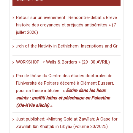
Retour sur un événement : Rencontre-débat « Brève
histoire des croyances et préjugés antisémites » (7
juillet 2026)
urch of the Nativity in Bethlehem. Inscriptions and Graffiti in a Mult
WORKSHOP : « Walls & Borders » (29–30 AVRIL)
Prix de thèse du Centre des études doctorales de
l’Université de Poitiers décerné à Clément Dussart,
pour sa thèse intitulée : «
Écrire dans les lieux
saints : graffiti latins et pèlerinage en Palestine
(XIe-XVIe siècle)
».
Just published: «Minting Gold at Zawīlah: A Case for
Zawīlah Ibn Khaṭṭāb in Libya» (volume 20/2025).