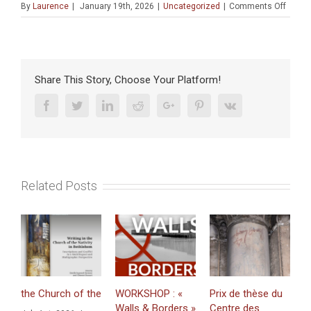
on
By
Laurence
|
January 19th, 2026
|
Uncategorized
|
Comments Off
2025
Yad
Vash
Intern
Book
Share This Story, Choose Your Platform!
Prize
for
Facebook
Twitter
Linkedin
Reddit
Google+
Pinterest
Vk
Holoc
Resea
:
« Les
Âmes
Related Posts
tièdes
:
le
Vatica
face
à
la
Shoah
urch of the Nativity in Bethlehem. Inscriptions and Graffiti in a Mult
WORKSHOP : «
Prix de thèse du
Just 
(Paris,
Walls & Borders »
Centre des
«Mint