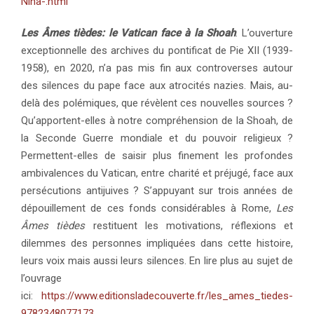
Nina-.html
Les Âmes tièdes: le Vatican face à la Shoah
. L’ouverture
exceptionnelle des archives du pontificat de Pie XII (1939-
1958), en 2020, n’a pas mis fin aux controverses autour
des silences du pape face aux atrocités nazies. Mais, au-
delà des polémiques, que révèlent ces nouvelles sources ?
Qu’apportent-elles à notre compréhension de la Shoah, de
la Seconde Guerre mondiale et du pouvoir religieux ?
Permettent-elles de saisir plus finement les profondes
ambivalences du Vatican, entre charité et préjugé, face aux
persécutions antijuives ? S’appuyant sur trois années de
dépouillement de ces fonds considérables à Rome,
Les
Âmes tièdes
restituent les motivations, réflexions et
dilemmes des personnes impliquées dans cette histoire,
leurs voix mais aussi leurs silences. En lire plus au sujet de
l’ouvrage
ici:
https://www.editionsladecouverte.fr/les_ames_tiedes-
9782348077173