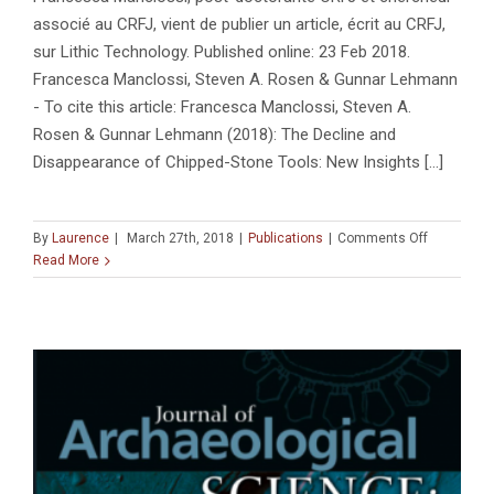
associé au CRFJ, vient de publier un article, écrit au CRFJ,
sur Lithic Technology. Published online: 23 Feb 2018.
Francesca Manclossi, Steven A. Rosen & Gunnar Lehmann
- To cite this article: Francesca Manclossi, Steven A.
Rosen & Gunnar Lehmann (2018): The Decline and
Disappearance of Chipped-Stone Tools: New Insights [...]
on
By
Laurence
|
March 27th, 2018
|
Publications
|
Comments Off
The
Read More
Decline
and
Disappear
of
Chipped-
Stone
Tools:
New
Insights
From