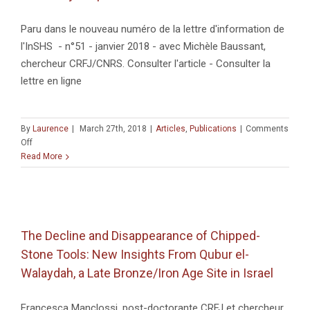
AILLEURS
DANS
Paru dans le nouveau numéro de la lettre d'information de
LA
l'InSHS - n°51 - janvier 2018 - avec Michèle Baussant,
VILLE »
chercheur CRFJ/CNRS. Consulter l'article - Consulter la
lettre en ligne
By
Laurence
|
March 27th, 2018
|
Articles
,
Publications
|
Comments
on
Off
GDRI
Read More
:
Socio-
Anthropologie
des
Judaïsmes
The Decline and Disappearance of Chipped-
Des
Stone Tools: New Insights From Qubur el-
mondes
e
juifs
Walaydah, a Late Bronze/Iron Age Site in Israel
pluriels
Francesca Manclossi, post-doctorante CRFJ et chercheur