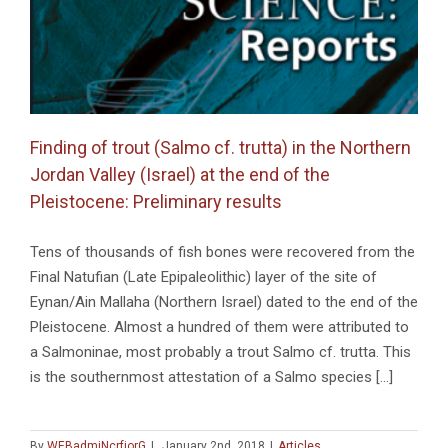
Qubur
el-
Walaydah,
a
Late
Bronze/Iro
Age
Finding of trout (Salmo cf. trutta) in the Northern
Site
in
Jordan Valley (Israel) at the end of the
Israel
Pleistocene: Preliminary results
Tens of thousands of fish bones were recovered from the
Final Natufian (Late Epipaleolithic) layer of the site of
Eynan/Ain Mallaha (Northern Israel) dated to the end of the
Pleistocene. Almost a hundred of them were attributed to
a Salmoninae, most probably a trout Salmo cf. trutta. This
is the southernmost attestation of a Salmo species [...]
By
WEBadmiNcrfjorG
|
January 2nd, 2018
|
Articles
,