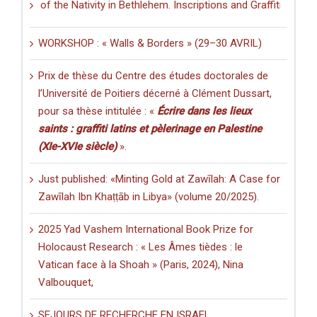
 of the Nativity in Bethlehem. Inscriptions and Graffiti in a Multilin
WORKSHOP : « Walls & Borders » (29–30 AVRIL)
Prix de thèse du Centre des études doctorales de
l’Université de Poitiers décerné à Clément Dussart,
pour sa thèse intitulée : «
Écrire dans les lieux
saints : graffiti latins et pèlerinage en Palestine
(XIe-XVIe siècle)
».
Just published: «Minting Gold at Zawīlah: A Case for
Zawīlah Ibn Khaṭṭāb in Libya» (volume 20/2025).
2025 Yad Vashem International Book Prize for
Holocaust Research : « Les Âmes tièdes : le
Vatican face à la Shoah » (Paris, 2024), Nina
Valbouquet,
SEJOURS DE RECHERCHE EN ISRAEL