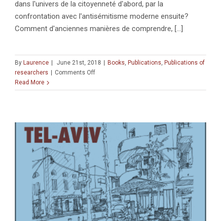
dans l'univers de la citoyenneté d'abord, par la
confrontation avec l'antisémitisme moderne ensuite?
Comment d'anciennes manières de comprendre, [...]
By
Laurence
|
June 21st, 2018
|
Books
,
Publications
,
Publications of
on
researchers
|
Comments Off
« Persévérance
Read More
du
fait
juif.
Une
théorie
politique
de
la
survie »