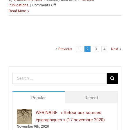
on
Publications
|
Comments Off
Finding
Read More
of
trout
(Salmo
cf.
trutta)
in
Previous
1
2
3
4
Next
the
Northern
Jordan
Valley
(Israel)
at
the
end
Popular
Recent
of
the
Pleistocene:
WEBINAIRE : « Retour aux sources
Preliminary
épigraphiques » (17 novembre 2020)
results
November 9th, 2020