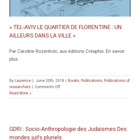
« TEL-AVIV LE QUARTIER DE FLORENTINE : UN
AILLEURS DANS LA VILLE »
Par Caroline Rozenholc, aux éditions Créaphis. En savoir
plus
By
Laurence
|
June 20th, 2018
|
Books
,
Publications
,
Publications of
on
researchers
|
Comments Off
« TEL-
Read More
AVIV
LE
QUARTIER
DE
FLORENTINE
GDRI : Socio-Anthropologie des Judaïsmes Des
:
mondes juifs pluriels
UN