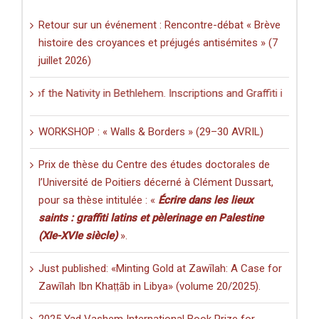
Retour sur un événement : Rencontre-débat « Brève
histoire des croyances et préjugés antisémites » (7
juillet 2026)
h of the Nativity in Bethlehem. Inscriptions and Graffiti in a Multili
WORKSHOP : « Walls & Borders » (29–30 AVRIL)
Prix de thèse du Centre des études doctorales de
l’Université de Poitiers décerné à Clément Dussart,
pour sa thèse intitulée : «
Écrire dans les lieux
saints : graffiti latins et pèlerinage en Palestine
(XIe-XVIe siècle)
».
Just published: «Minting Gold at Zawīlah: A Case for
Zawīlah Ibn Khaṭṭāb in Libya» (volume 20/2025).
2025 Yad Vashem International Book Prize for