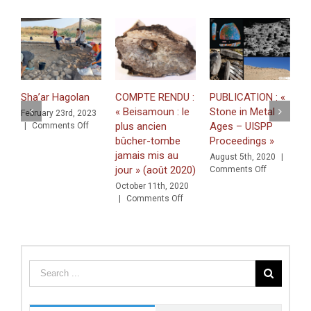
Sha’ar Hagolan
COMPTE RENDU :
PUBLICATION : «
P
« Beisamoun : le
Stone in Metal
C
February 23rd, 2023
on
plus ancien
Ages – UISPP
p
|
Comments Off
Sha’ar
bûcher-tombe
Proceedings »
e
Hagolan
jamais mis au
»
August 5th, 2020
|
jour » (août 2020)
on
I
Comments Off
PUBLICATI
October 11th, 2020
A
:
on
|
Comments Off
C
«
COMPTE
Stone
RENDU
in
:
Metal
«
Ages
Beisamoun
–
: le
UISPP
plus
Proceeding
ancien
»
bûcher-