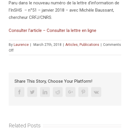
Paru dans le nouveau numéro de la lettre d’information de
l’InSHS – n°51 – janvier 2018 – avec Michèle Baussant,
chercheur CRFJ/CNRS.
Consulter l’article – C
onsulter la lettre en ligne
By
Laurence
|
March 27th, 2018
|
Articles
,
Publications
|
Comments
on
Off
GDRI
:
Socio-
Anthropologie
des
Share This Story, Choose Your Platform!
Judaïsmes
Des
Facebook
Twitter
Linkedin
Reddit
Google+
Pinterest
Vk
mondes
juifs
pluriels
Related Posts