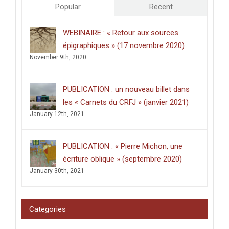
Popular
Recent
tombe
jamais
mis
WEBINAIRE : « Retour aux sources
au
épigraphiques » (17 novembre 2020)
jour
»
November 9th, 2020
(août
2020)
PUBLICATION : un nouveau billet dans
les « Carnets du CRFJ » (janvier 2021)
January 12th, 2021
PUBLICATION : « Pierre Michon, une
écriture oblique » (septembre 2020)
January 30th, 2021
Categories