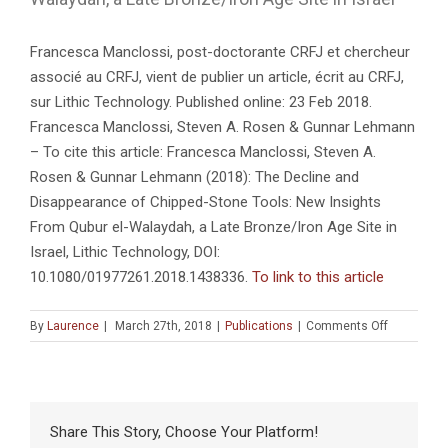
Francesca Manclossi, post-doctorante CRFJ et chercheur
associé au CRFJ, vient de publier un article, écrit au CRFJ,
sur Lithic Technology. Published online: 23 Feb 2018.
Francesca Manclossi, Steven A. Rosen & Gunnar Lehmann
– To cite this article: Francesca Manclossi, Steven A.
Rosen & Gunnar Lehmann (2018): The Decline and
Disappearance of Chipped-Stone Tools: New Insights
From Qubur el-Walaydah, a Late Bronze/Iron Age Site in
Israel, Lithic Technology, DOI:
10.1080/01977261.2018.1438336.
To link to this article
on
By
Laurence
|
March 27th, 2018
|
Publications
|
Comments Off
The
Decline
and
Disappear
of
Share This Story, Choose Your Platform!
Chipped-