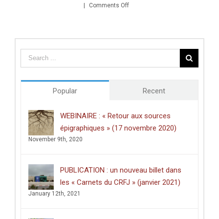
Aziz
on
|
Comments Off
Abu
Sortie
Sarah
numéro
:
revue
«
ethnologues
La
dirigée
jeune
par
génération
Michèle
palestinienne
Baussant
est
et
Popular
Recent
prête
Giorgia
à
Foscarini
innover
WEBINAIRE : « Retour aux sources
politiquement
»
épigraphiques » (17 novembre 2020)
November 9th, 2020
PUBLICATION : un nouveau billet dans
les « Carnets du CRFJ » (janvier 2021)
January 12th, 2021