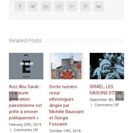
Stone
Facebook
Twitter
Linkedin
Reddit
Google+
Pinterest
Vk
Tools:
New
Insights
From
Qubur
Related Posts
el-
Walaydah,
a
Late
Bronze/Iro
Age
Site
in
Aziz Abu Sarah :
Sortie numéro
ISRAËL, LES
P
Israel
« La jeune
revue
RAISONS D’ÊTRE
«
génération
ethnologues
n
September 4th, 2018
palestinienne est
dirigée par
on
a
|
Comments Off
ISRAËL,
prête à innover
Michèle Baussant
c
LES
politiquement »
et Giorgia
J
RAISON
Foscarini
C
February 25th, 2019
D’ÊTRE
on
|
Comments Off
October 19th, 2018