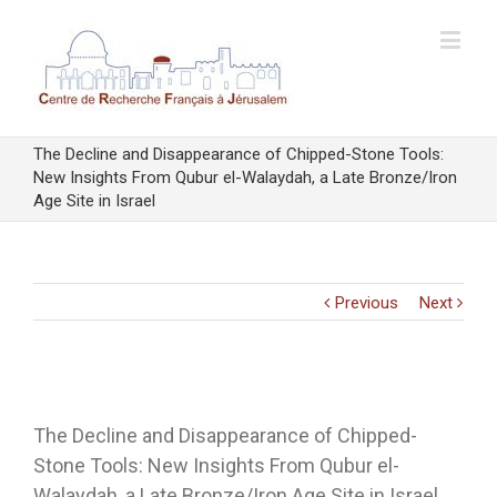
The Decline and Disappearance of Chipped-Stone Tools:
New Insights From Qubur el-Walaydah, a Late Bronze/Iron
Age Site in Israel
Previous
Next
View
Larger
The Decline and Disappearance of Chipped-
Image
Stone Tools: New Insights From Qubur el-
Walaydah, a Late Bronze/Iron Age Site in Israel