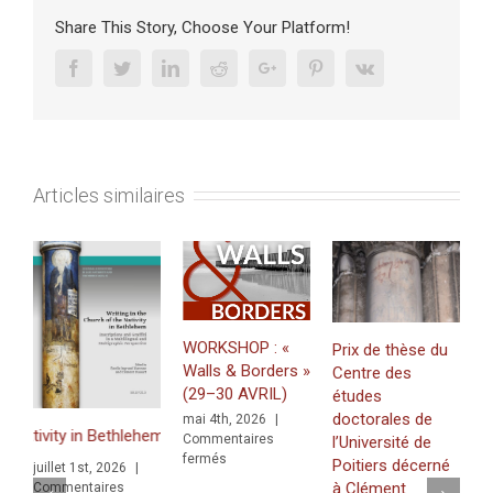
DOCTORAL
Share This Story, Choose Your Platform!
:
Joël
Facebook
Twitter
Linkedin
Reddit
Google+
Pinterest
Vk
Sebban,
Caterina
Bandini,
Jonas
Horny
Articles similaires
(7
mars
2023,
14-
17h).
WORKSHOP : «
Prix de thèse du
Walls & Borders »
Centre des
Just pub
(29–30 AVRIL)
études
«Mintin
doctorales de
mai 4th, 2026
|
Zawīlah
ethlehem. Inscriptions and Graffiti in a Multilingual and Multigraphic
Commentaires
l’Université de
for Zaw
sur
fermés
Poitiers décerné
illet 1st, 2026
|
Khaṭṭāb 
WORKSHOP
à Clément
ommentaires