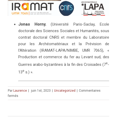
Jonas Horny
, (Université Paris-Saclay, Ecole
doctorale des Sciences Sociales et Humanités, sous
contrat doctoral CNRS et membre du Laboratoire
pour les Archéomatériaux et la Prévision de
l’Altération (IRAMAT-LAPA/NIMBE, UMR 7065), «
Production et commerce du fer au Levant sud, des
e
Guerres arabo-byzantines à la fin des Croisades (7
-
e
13
s.) ».
Par
Laurence
|
juin 1st, 2023
|
Uncategorized
|
Commentaires
sur
fermés
SÉMINAIRE
DOCTORAL
&
POST-