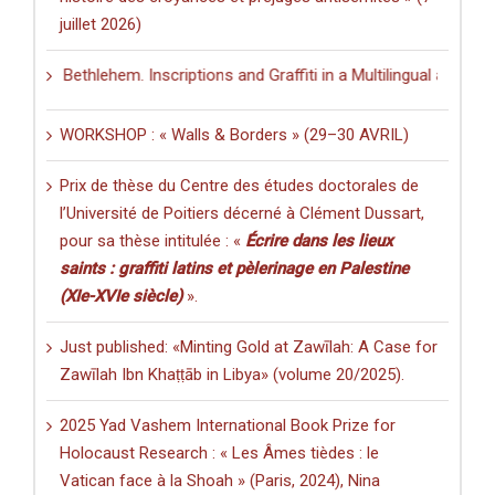
juillet 2026)
n Bethlehem. Inscriptions and Graffiti in a Multilingual and Multigrap
WORKSHOP : « Walls & Borders » (29–30 AVRIL)
Prix de thèse du Centre des études doctorales de
l’Université de Poitiers décerné à Clément Dussart,
pour sa thèse intitulée : «
Écrire dans les lieux
saints : graffiti latins et pèlerinage en Palestine
(XIe-XVIe siècle)
».
Just published: «Minting Gold at Zawīlah: A Case for
Zawīlah Ibn Khaṭṭāb in Libya» (volume 20/2025).
2025 Yad Vashem International Book Prize for
Holocaust Research : « Les Âmes tièdes : le
Vatican face à la Shoah » (Paris, 2024), Nina