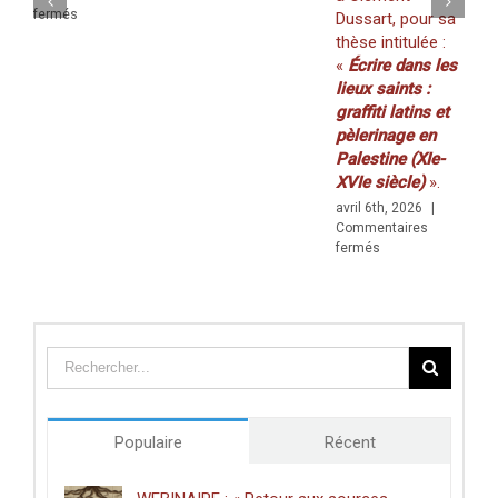
(volum
:
sur
ermés
Dussart, pour sa
«
20/2025
pective
thèse intitulée :
Walls
mars 19t
«
Écrire dans les
&
Comment
Borders
lieux saints :
su
fermés
»
graffiti latins et
Ju
(29–
pu
pèlerinage en
30
«M
Palestine (XIe-
AVRIL)
Go
XVIe siècle)
».
at
avril 6th, 2026
|
Za
Commentaires
A
sur
fermés
C
Prix
fo
de
Za
thèse
Ib
du
Kh
Centre
in
des
Li
études
(v
doctorales
20
de
Populaire
Récent
l’Université
de
Poitiers