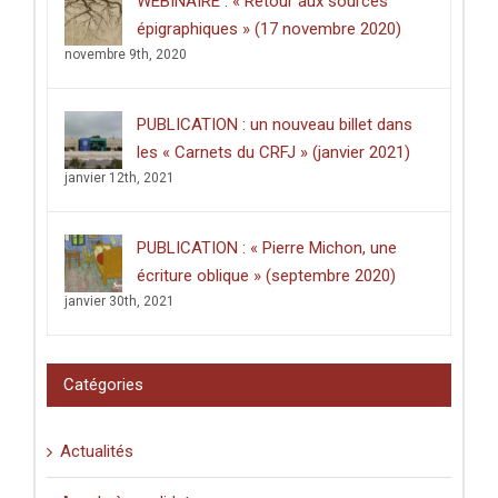
WEBINAIRE : « Retour aux sources
décerné
épigraphiques » (17 novembre 2020)
à
Clément
novembre 9th, 2020
Dussart,
pour
sa
PUBLICATION : un nouveau billet dans
thèse
intitulée
les « Carnets du CRFJ » (janvier 2021)
:
janvier 12th, 2021
«
Écrire
dans
les
PUBLICATION : « Pierre Michon, une
lieux
saints
écriture oblique » (septembre 2020)
:
janvier 30th, 2021
graffiti
latins
et
pèlerinage
Catégories
en
Palestine
(XIe-
Actualités
XVIe
siècle)
».