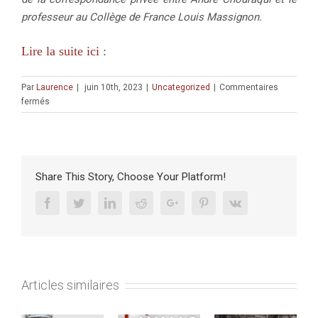
professeur au Collège de France Louis Massignon.
Lire la suite ici
:
Par
Laurence
|
juin 10th, 2023
|
Uncategorized
|
Commentaires
sur
fermés
PUBLICATION
:
un
nouveau
billet
Share This Story, Choose Your Platform!
dans
les
Facebook
Twitter
Linkedin
Reddit
Google+
Pinterest
Vk
Carnets
du
CRFJ
(mai
2023).
Articles similaires