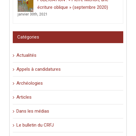
lieux
saints
écriture oblique » (septembre 2020)
:
janvier 30th, 2021
graffiti
latins
et
pèlerinage
Catégories
en
Palestine
(XIe-
Actualités
XVIe
siècle)
».
Appels à candidatures
Archéologies
Articles
Dans les médias
Le bulletin du CRFJ