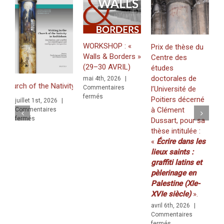
WORKSHOP : «
Prix de thèse du
Walls & Borders »
Centre des
J
(29–30 AVRIL)
études
«
doctorales de
mai 4th, 2026
|
Z
h of the Nativity in Bethlehem. Inscriptions and Graffiti in a Multili
Commentaires
l’Université de
f
sur
fermés
Poitiers décerné
juillet 1st, 2026
|
K
WORKSHOP
à Clément
Commentaires
(
:
sur
fermés
Dussart, pour sa
«
2
ngual and Multigraphic Perspective
thèse intitulée :
Walls
m
«
Écrire dans les
&
C
Borders
lieux saints :
f
»
graffiti latins et
(29–
pèlerinage en
30
Palestine (XIe-
AVRIL)
XVIe siècle)
».
avril 6th, 2026
|
Commentaires
sur
fermés