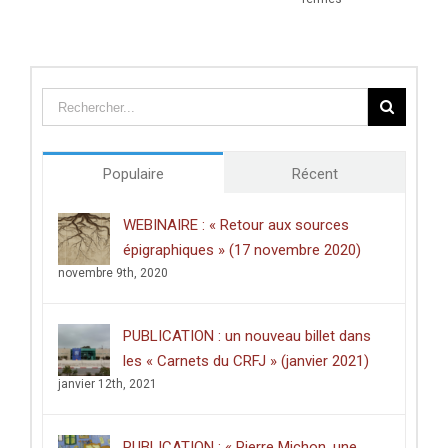
Prix
de
thèse
du
Centre
des
études
doctorales
de
Populaire
Récent
l’Université
de
Poitiers
WEBINAIRE : « Retour aux sources
décerné
épigraphiques » (17 novembre 2020)
à
Clément
novembre 9th, 2020
Dussart,
pour
sa
PUBLICATION : un nouveau billet dans
thèse
intitulée
les « Carnets du CRFJ » (janvier 2021)
:
janvier 12th, 2021
«
Écrire
dans
les
PUBLICATION : « Pierre Michon, une