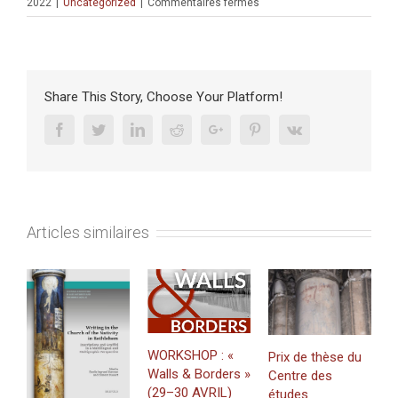
sur
2022
|
Uncategorized
|
Commentaires fermés
PROJETS
FINANCÉS
:
«
DOM-
Share This Story, Choose Your Platform!
NAT
:
Facebook
Twitter
Linkedin
Reddit
Google+
Pinterest
Vk
L’invention
de
la
maison
durable
Articles similaires
chez
les
primo-
sédentaires
du
Proche-
Orient
WORKSHOP : «
Prix de thèse du
»
Walls & Borders »
Centre des
(2022-
J
(29–30 AVRIL)
études
2024).