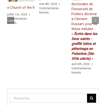
«
doctorales de
mai 4th, 2026
|
Z
 Church of the Nativity in Bethlehem. Inscriptions and Graffiti in a M
Commentaires
l’Université de
f
sur
fermés
Poitiers décerné
juillet 1st, 2026
|
K
WORKSHOP
à Clément
Commentaires
(
:
sur
fermés
Dussart, pour sa
«
2
ultilingual and Multigraphic Perspective
thèse intitulée :
Walls
m
«
Écrire dans les
&
C
Borders
lieux saints :
f
»
graffiti latins et
(29–
pèlerinage en
30
Palestine (XIe-
AVRIL)
XVIe siècle)
».
avril 6th, 2026
|
Commentaires
sur
fermés
Prix
de
thèse
du
Centre
des
études