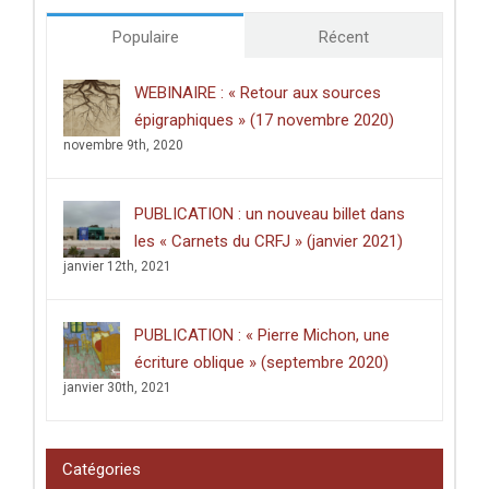
doctorales
de
Populaire
Récent
l’Université
de
Poitiers
WEBINAIRE : « Retour aux sources
décerné
épigraphiques » (17 novembre 2020)
à
Clément
novembre 9th, 2020
Dussart,
pour
sa
PUBLICATION : un nouveau billet dans
thèse
intitulée
les « Carnets du CRFJ » (janvier 2021)
:
janvier 12th, 2021
«
Écrire
dans
les
PUBLICATION : « Pierre Michon, une
lieux
saints
écriture oblique » (septembre 2020)
:
janvier 30th, 2021
graffiti
latins
et
pèlerinage
Catégories
en