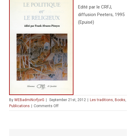
Edité par le CRFJ,
diffusion Peeters, 1995
(Epuisé)
By
WEBadmiNcrfjorG
|
September 21st, 2012
|
Les traditions
,
Books
,
on
Publications
|
Comments Off
Le
politique
et
le