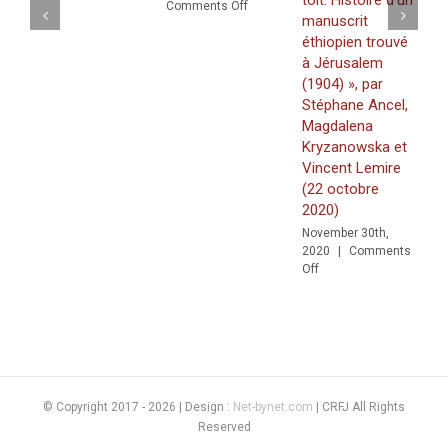
on
Comments Off
O
manuscrit
Edition
éthiopien trouvé
scannée
:
à Jérusalem
« Les
(1904) », par
Premiers
Stéphane Ancel,
hommes
Magdalena
au
Kryzanowska et
Pays
Vincent Lemire
de
la
(22 octobre
Bible »
2020)
November 30th,
2020
|
Comments
on
Off
PUBLICATION
:
«
Le
moine
sur
le
© Copyright 2017 -
2026 | Design :
Net-bynet.com
| CRFJ All Rights
toit.
Reserved
Histoire
d’un