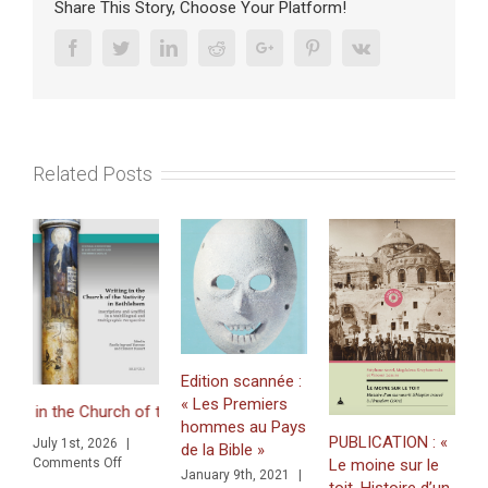
religieux
Share This Story, Choose Your Platform!
Facebook
Twitter
Linkedin
Reddit
Google+
Pinterest
Vk
Related Posts
P
F
Y
Edition scannée :
1
« Les Premiers
g in the Church of the Nativity in Bethlehem. Inscriptions and Graffit
R
hommes au Pays
v
PUBLICATION : «
July 1st, 2026
|
de la Bible »
on
Le moine sur le
Comments Off
N
January 9th, 2021
|
d Graffiti in a Multilingual and Multigraphic Perspective
2
toit. Histoire d’un