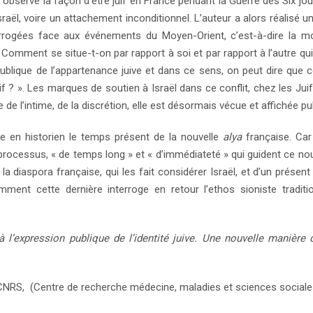
servé la façon d’être juif en France pendant la Guerre des Six jour
d’Israël, voire un attachement inconditionnel. L’auteur a alors réalis
rrogées face aux événements du Moyen-Orient, c’est-à-dire la mod
mment se situe-t-on par rapport à soi et par rapport à l’autre qui 
publique de l’appartenance juive et dans ce sens, on peut dire que ce
f ? ». Les marques de soutien à Israël dans ce conflit, chez les Juif
re de l’intime, de la discrétion, elle est désormais vécue et affichée p
 en historien le temps présent de la nouvelle
alya
française. Car
es processus, « de temps long » et « d’immédiateté » qui guident 
 la diaspora française, qui les fait considérer Israël, et d’un prése
mment cette dernière interroge en retour l’ethos sioniste tradit
à l’expression publique de l’identité juive. Une nouvelle manière d
NRS, (Centre de recherche médecine, maladies et sciences sociale