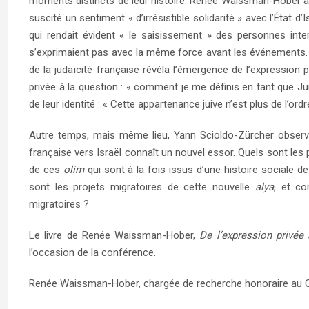
moments distincts de leur histoire. Renée Waissman-Hober a ob
suscité un sentiment « d’irrésistible solidarité » avec l’État 
qui rendait évident « le saisissement » des personnes inte
s’exprimaient pas avec la même force avant les événements. Co
de la judaïcité française révéla l’émergence de l’expression 
privée à la question : « comment je me définis en tant que Jui
de leur identité : « Cette appartenance juive n’est plus de l’ord
Autre temps, mais même lieu, Yann Scioldo-Zürcher observe
française vers Israël connaît un nouvel essor. Quels sont l
de ces
olim
qui sont à la fois issus d’une histoire sociale de
sont les projets migratoires de cette nouvelle
alya
, et co
migratoires ?
Le livre de Renée Waissman-Hober,
De l’expression privée 
l’occasion de la conférence.
Renée Waissman-Hober, chargée de recherche honoraire au C