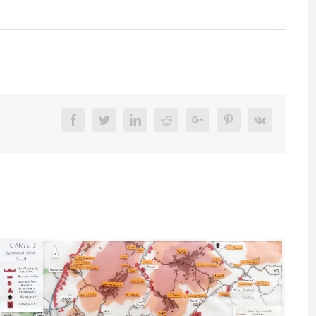
Facebook
Twitter
Linkedin
Reddit
Google+
Pinterest
Vk