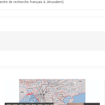
ntre de recherche français à Jérusalem).
férence
gue
oire
a
çaise
ël