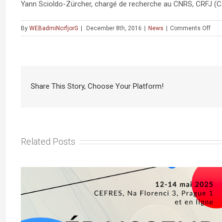
Yann Scioldo-Zürcher, chargé de recherche au CNRS, CRFJ (Ce
on
By
WEBadmiNcrfjorG
|
December 8th, 2016
|
News
|
Comments Off
Con
:
Une
lon
hist
Share This Story, Choose Your Platform!
de
l’aly
fran
en
Isra
Related Posts