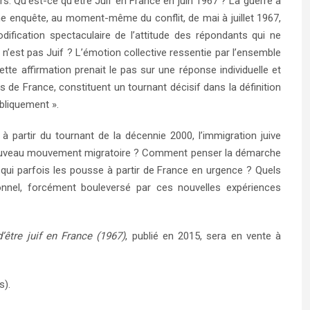
s. Qu’est-ce qu’être Juif en France en juin 1967 ? La guerre a
é une enquête, au moment-même du conflit, de mai à juillet 1967,
ification spectaculaire de l’attitude des répondants qui ne
n’est pas Juif ? L’émotion collective ressentie par l’ensemble
tte affirmation prenait le pas sur une réponse individuelle et
s de France, constituent un tournant décisif dans la définition
ubliquement ».
 à partir du tournant de la décennie 2000, l’immigration juive
ce nouveau mouvement migratoire ? Comment penser la démarche
nt qui parfois les pousse à partir de France en urgence ? Quels
ionnel, forcément bouleversé par ces nouvelles expériences
’être juif en France (1967)
, publié en 2015, sera en vente à
s).