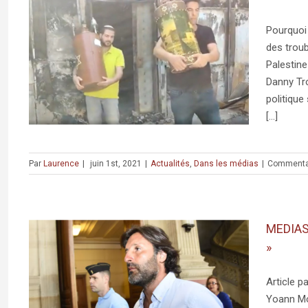
Pourquoi 
des troub
ël?
Palestin
Danny Tr
politique 
[...]
Par
Laurence
|
juin 1st, 2021
|
Actualités
,
Dans les médias
|
Commenta
MEDIAS 
»
Article p
 du
Yoann Mor