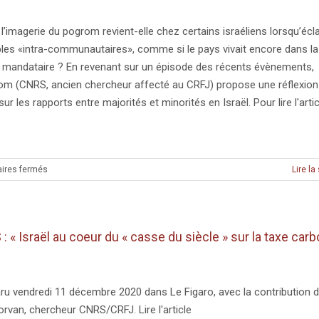
le
pari
l’imagerie du pogrom revient-elle chez certains israéliens lorsqu’écl
des
les «intra-communautaires», comme si le pays vivait encore dans la
sciences
e mandataire ? En revenant sur un épisode des récents évènements,
sociales »
om (CNRS, ancien chercheur affecté au CRFJ) propose une réflexion
sur les rapports entre majorités et minorités en Israël. Pour lire l'artic
sur
ires fermés
Lire la
MÉDIAS
:
« Une
Nuit
: « Israël au coeur du « casse du siècle » sur la taxe car
de
Cristal
en
Israël?
aru vendredi 11 décembre 2020 dans Le Figaro, avec la contribution 
Histoire
van, chercheur CNRS/CRFJ. Lire l'article
d’un