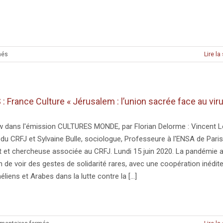
contresens »
sur
més
Lire la
MEDIAS
:
«
Israël
: France Culture « Jérusalem : l’union sacrée face au viru
au
coeur
du
w dans l'émission CULTURES MONDE, par Florian Delorme : Vincent 
« casse
 du CRFJ et Sylvaine Bulle, sociologue, Professeure à l'ENSA de Paris
du
t et chercheuse associée au CRFJ. Lundi 15 juin 2020. La pandémie a
siècle »
n de voir des gestes de solidarité rares, avec une coopération inédit
sur
la
éliens et Arabes dans la lutte contre la [...]
taxe
carbone
»
sur