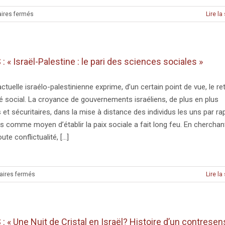
sur
ires fermés
Lire la
MÉDIAS
:
« Jérusalem,
guérilla
 « Israël-Palestine : le pari des sciences sociales »
urbanistique »
actuelle israélo-palestinienne exprime, d’un certain point de vue, le re
é social. La croyance de gouvernements israéliens, de plus en plus
 et sécuritaires, dans la mise à distance des individus les uns par ra
s comme moyen d’établir la paix sociale a fait long feu. En cherchan
ute conflictualité, [...]
sur
ires fermés
Lire la
MÉDIAS
:
« Israël-
Palestine
: « Une Nuit de Cristal en Israël? Histoire d’un contresen
: