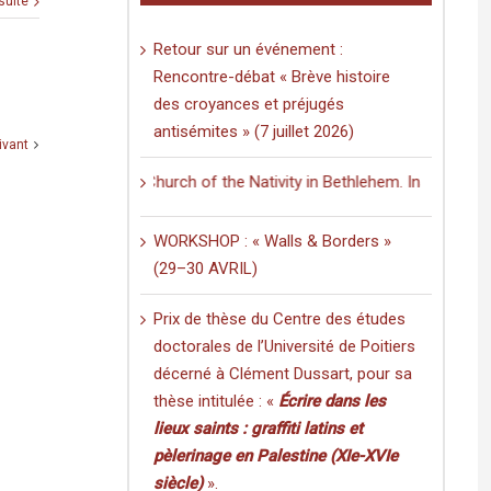
 suite
Retour sur un événement :
Rencontre-débat « Brève histoire
des croyances et préjugés
antisémites » (7 juillet 2026)
ivant
ting in the Church of the Nativity in Bethlehem. Inscriptions and Graf
WORKSHOP : « Walls & Borders »
(29–30 AVRIL)
Prix de thèse du Centre des études
doctorales de l’Université de Poitiers
décerné à Clément Dussart, pour sa
thèse intitulée : «
Écrire dans les
lieux saints : graffiti latins et
pèlerinage en Palestine (XIe-XVIe
siècle)
».