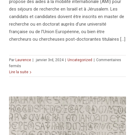
propose des aides à la mobilité internationale (AMI) pour
des séjours de recherche en Israël et à Jérusalem. Les
candidats et candidates doivent être inscrits en master de
recherche ou en doctorat auprès d’une université
française ou de l’Union Européenne, ou bien être
chercheurs ou chercheuses post-doctorantes titulaires [...]
Par
Laurence
|
janvier 3rd, 2024
|
Uncategorized
|
Commentaires
sur
fermés
APPEL
Lire la suite
À
CANDIDATURES
:
Aide
à
la
mobilité
internationale
(AMI)
CRFJ