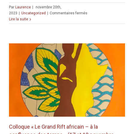
Par
Laurence
|
novembre 20th,
sur
2023
|
Uncategorized
|
Commentaires fermés
CALL
Lire la suite
FOR
APPLICATION
:
Summer
School
in
Medieval
Epigraphy
–
July
e
8-
12,
2024
Colloque « Le Grand Rift africain – à la