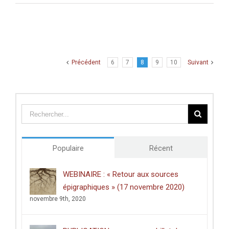
En
transformant
la
Terre
sainte
en
Précédent
6
7
8
9
10
Suivant
terre-
patrie,
l’archéologie
a
permis
de
fabriquer
la
Populaire
Récent
nation
d’Israël
»
WEBINAIRE : « Retour aux sources
épigraphiques » (17 novembre 2020)
novembre 9th, 2020