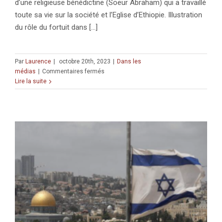
d’une religieuse bénédictine (Soeur Abraham) qui a travaillé
toute sa vie sur la société et l’Eglise d’Ethiopie. Illustration
du rôle du fortuit dans [...]
Par
Laurence
|
octobre 20th, 2023
|
Dans les
sur
médias
|
Commentaires fermés
De
Lire la suite
la
découverte
d’un
fonds
d’archives
à
l’étude
renouvelée
des
Ethiopiens
de
Jérusalem