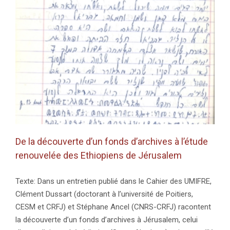
–
à
la
confluence
des
temps »
(17
et
18
novembre
2023)
De la découverte d’un fonds d’archives à l’étude
renouvelée des Ethiopiens de Jérusalem
Texte: Dans un entretien publié dans le Cahier des UMIFRE,
Clément Dussart (doctorant à l’université de Poitiers,
CESM et CRFJ) et Stéphane Ancel (CNRS-CRFJ) racontent
la découverte d’un fonds d’archives à Jérusalem, celui