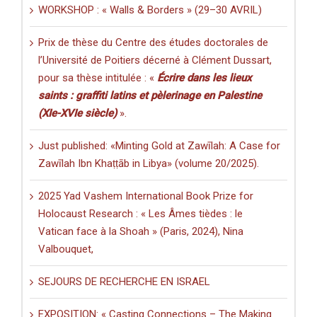
WORKSHOP : « Walls & Borders » (29–30 AVRIL)
Prix de thèse du Centre des études doctorales de
l’Université de Poitiers décerné à Clément Dussart,
pour sa thèse intitulée : «
Écrire dans les lieux
saints : graffiti latins et pèlerinage en Palestine
(XIe-XVIe siècle)
».
Just published: «Minting Gold at Zawīlah: A Case for
Zawīlah Ibn Khaṭṭāb in Libya» (volume 20/2025).
2025 Yad Vashem International Book Prize for
Holocaust Research : « Les Âmes tièdes : le
Vatican face à la Shoah » (Paris, 2024), Nina
Valbouquet,
SEJOURS DE RECHERCHE EN ISRAEL
EXPOSITION: « Casting Connections – The Making