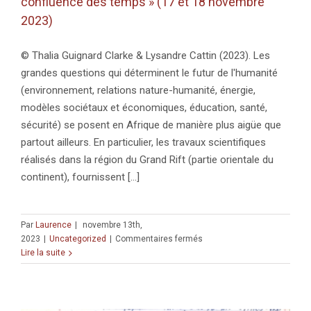
confluence des temps » (17 et 18 novembre
2023)
© Thalia Guignard Clarke & Lysandre Cattin (2023). Les
grandes questions qui déterminent le futur de l'humanité
(environnement, relations nature-humanité, énergie,
modèles sociétaux et économiques, éducation, santé,
sécurité) se posent en Afrique de manière plus aigüe que
partout ailleurs. En particulier, les travaux scientifiques
réalisés dans la région du Grand Rift (partie orientale du
continent), fournissent [...]
Par
Laurence
|
novembre 13th,
sur
2023
|
Uncategorized
|
Commentaires fermés
Colloque
Lire la suite
« Le
Grand
Rift
africain