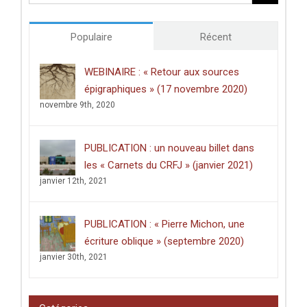
«
anti-
The
atlas »
Hunt
(lundi
Populaire
Récent
for
27
Ancient
septembre
Metalworkers
2021)
WEBINAIRE : « Retour aux sources
and
épigraphiques » (17 novembre 2020)
the
Later
novembre 9th, 2020
Prehistory
of
the
PUBLICATION : un nouveau billet dans
Sub-
Himalayan
les « Carnets du CRFJ » (janvier 2021)
Silk
janvier 12th, 2021
Road
»
–
PUBLICATION : « Pierre Michon, une
(31
mars
écriture oblique » (septembre 2020)
2025)
janvier 30th, 2021