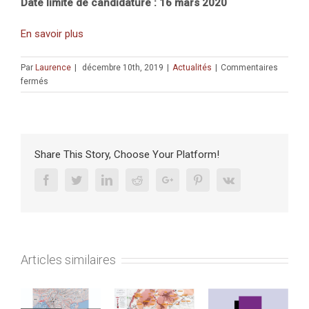
Date limite de candidature : 16 mars 2020
En savoir plus
Par
Laurence
|
décembre 10th, 2019
|
Actualités
|
Commentaires
sur
fermés
APPEL
À
CANDIDATURES
:
Bourse
Share This Story, Choose Your Platform!
post-
doctorale
Facebook
Twitter
Linkedin
Reddit
Google+
Pinterest
Vk
–
Atlas
2020
–
Jérusalem
Articles similaires
–
date
limite
: