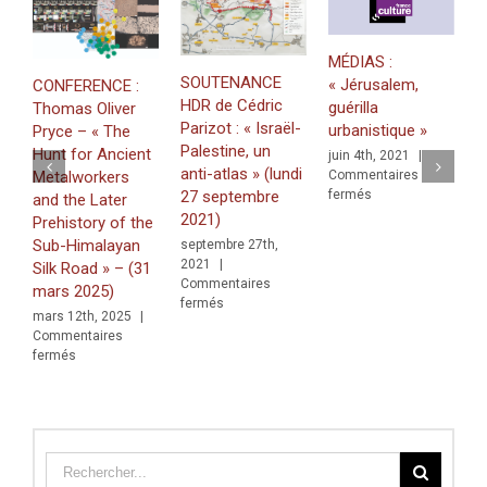
16
mars
2020
MÉDIAS :
M
SOUTENANCE
« Jérusalem,
CONFERENCE :
P
HDR de Cédric
guérilla
Thomas Oliver
d
Parizot : « Israël-
urbanistique »
Pryce – « The
s
Palestine, un
Hunt for Ancient
juin 4th, 2021
|
j
anti-atlas » (lundi
Metalworkers
Commentaires
C
sur
fermés
27 septembre
and the Later
f
MÉDIAS
2021)
Prehistory of the
:
Sub-Himalayan
septembre 27th,
« Jérusalem,
2021
|
Silk Road » – (31
guérilla
Commentaires
mars 2025)
urbanistique »
sur
fermés
mars 12th, 2025
|
SOUTENANCE
Commentaires
HDR
sur
fermés
de
CONFERENCE
Cédric
:
Parizot
Thomas
:
Oliver
« Israël-
Pryce
Palestine,
–
un